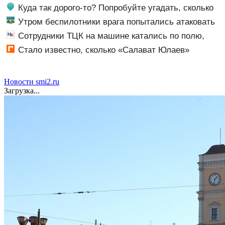
вести
Куда так дорого-то? Попробуйте угадать, сколько
стоит аренда элитных квартир в Чите
Утром беспилотники врага попытались атаковать
предприятия в Поволжье, но им помешал кран
Сотрудники ТЦК на машине катались по полю,
преследуя мужчину
Стало известно, сколько «Салават Юлаев»
получил от СКА в сделке по Бландиси
Новости smi2.ru
Загрузка...