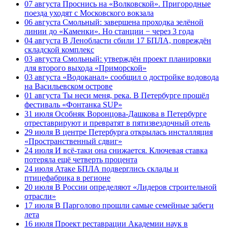
07 августа
Проснись на «Волковской». Пригородные
поезда уходят с Московского вокзала
06 августа
Смольный: завершена проходка зелёной
линии до «Каменки». Но станции − через 3 года
04 августа
В Ленобласти сбили 17 БПЛА, повреждён
складской комплекс
03 августа
Смольный: утверждён проект планировки
для второго выхода «Приморской»
03 августа
«Водоканал» сообщил о достройке водовода
на Васильевском острове
01 августа
Ты неси меня, река. В Петербурге прошёл
фестиваль «Фонтанка SUP»
31 июля
Особняк Воронцова-Дашкова в Петербурге
отреставрируют и превратят в пятизвездочный отель
29 июля
В центре Петербурга открылась инсталляция
«Пространственный сдвиг»
24 июля
И всё-таки она снижается. Ключевая ставка
потеряла ещё четверть процента
24 июля
Атаке БПЛА подверглись склады и
птицефабрика в регионе
20 июля
В России определяют «Лидеров строительной
отрасли»
17 июля
В Парголово прошли самые семейные забеги
лета
16 июля
Проект реставрации Академии наук в