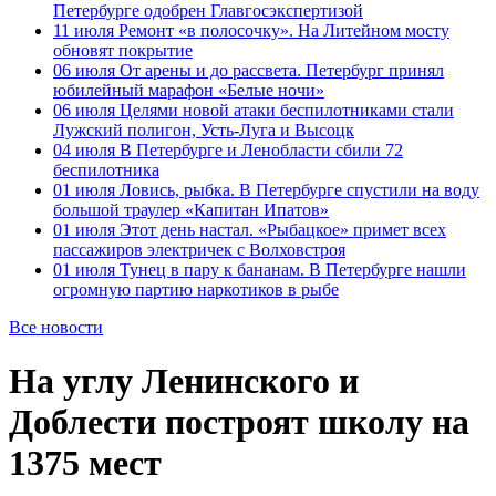
Петербурге одобрен Главгосэкспертизой
11 июля
Ремонт «в полосочку». На Литейном мосту
обновят покрытие
06 июля
От арены и до рассвета. Петербург принял
юбилейный марафон «Белые ночи»
06 июля
Целями новой атаки беспилотниками стали
Лужский полигон, Усть-Луга и Высоцк
04 июля
В Петербурге и Ленобласти сбили 72
беспилотника
01 июля
Ловись, рыбка. В Петербурге спустили на воду
большой траулер «Капитан Ипатов»
01 июля
Этот день настал. «Рыбацкое» примет всех
пассажиров электричек с Волховстроя
01 июля
Тунец в пару к бананам. В Петербурге нашли
огромную партию наркотиков в рыбе
Все новости
На углу Ленинского и
Доблести построят школу на
1375 мест