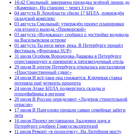
16:42
Смольный: завершена проходка зелёной линии до
«Каменки». Но станции − через 3 года
04 августа
В Ленобласти сбили 17 БПЛА, повреждён
складской комплекс
03 августа
Смольный: утверждён проект планировки
для второго выхода «Приморской»
03 августа
«Водоканал» сообщил о достройке водовода
на Васильевском острове
01 августа
Ты неси меня, река. В Петербурге прошёл
фестиваль «Фонтанка SUP»
31 июля
Особняк Воронцова-Дашкова в Петербурге
отреставрируют и превратят в пятизвездочный отель
29 июля
В центре Петербурга открылась инсталляция
«Пространственный сдвиг»
24 июля
И всё-таки она снижается. Ключевая ставка
потеряла ещё четверть процента
24 июля
Атаке БПЛА подверглись склады и
птицефабрика в регионе
20 июля
В России определяют «Лидеров строительной
отрасли»
17 июля
В Парголово прошли самые семейные забеги
лета
16 июля
Проект реставрации Академии наук в
Петербурге одобрен Главгосэкспертизой
11 июля
Ремонт «в полосочку». На Литейном мосту