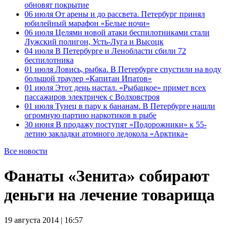
обновят покрытие
06 июля
От арены и до рассвета. Петербург принял
юбилейный марафон «Белые ночи»
06 июля
Целями новой атаки беспилотниками стали
Лужский полигон, Усть-Луга и Высоцк
04 июля
В Петербурге и Ленобласти сбили 72
беспилотника
01 июля
Ловись, рыбка. В Петербурге спустили на воду
большой траулер «Капитан Ипатов»
01 июля
Этот день настал. «Рыбацкое» примет всех
пассажиров электричек с Волховстроя
01 июля
Тунец в пару к бананам. В Петербурге нашли
огромную партию наркотиков в рыбе
30 июня
В продажу поступят «Подорожники» к 55-
летию закладки атомного ледокола «Арктика»
Все новости
Фанаты «Зенита» собирают
деньги на лечение товарища
19 августа 2014 | 16:57