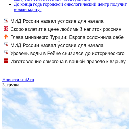
До конца года городской онкологический центр получит
новый корпус
МИД России назвал условие для начала
переговоров о мире с Украиной
Скоро взлетит в цене любимый напиток россиян
Глава минэнерго Турции: Европа осложнила себе
жизнь отказом от российского газа
МИД России назвал условие для начала
переговоров о мире с Украиной
Уровень воды в Рейне снизился до исторического
минимума
Изготовление самогона в ванной привело к взрыву
в доме в Финляндии
Новости smi2.ru
Загрузка...