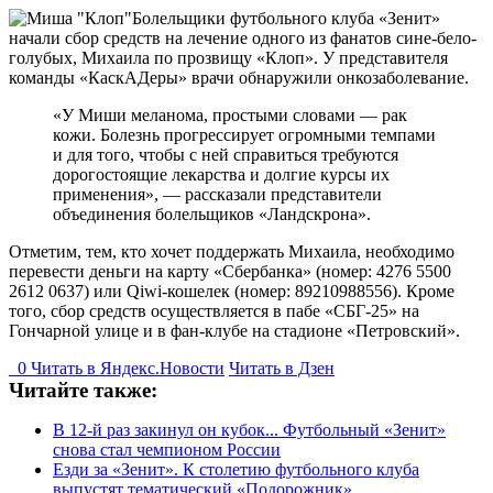
Болельщики футбольного клуба «Зенит»
начали сбор средств на лечение одного из фанатов сине-бело-
голубых, Михаила по прозвищу «Клоп». У представителя
команды «КаскАДеры» врачи обнаружили онкозаболевание.
«У Миши меланома, простыми словами — рак
кожи. Болезнь прогрессирует огромными темпами
и для того, чтобы с ней справиться требуются
дорогостоящие лекарства и долгие курсы их
применения», — рассказали представители
объединения болельщиков «Ландскрона».
Отметим, тем, кто хочет поддержать Михаила, необходимо
перевести деньги на карту «Сбербанка» (номер: 4276 5500
2612 0637) или Qiwi-кошелек (номер: 89210988556). Кроме
того, сбор средств осуществляется в пабе «СБГ-25» на
Гончарной улице и в фан-клубе на стадионе «Петровский».
0
Читать в
Я
ндекс.Новости
Читать в Дзен
Читайте также:
В 12-й раз закинул он кубок... Футбольный «Зенит»
снова стал чемпионом России
Езди за «Зенит». К столетию футбольного клуба
выпустят тематический «Подорожник»