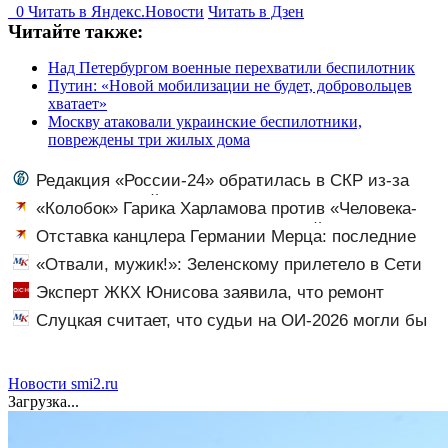
0
Читать в
Я
ндекс.Новости
Читать в Дзен
Читайте также:
Над Петербургом военные перехватили беспилотник
Путин: «Новой мобилизации не будет, добровольцев
хватает»
Москву атаковали украинские беспилотники,
повреждены три жилых дома
Редакция «России-24» обратилась в СКР из-за
травли съемочной группы «Колобка»
«Колобок» Гарика Харламова против «Человека-
паука»: В сети разгорелся грандиозный скандал — а
Отставка канцлера Германии Мерца: последние
картина уже собрала почти 100 млн рублей
новости на 7 августа 2026 и прогнозы
«Отвали, мужик!»: Зеленскому прилетело в Сети
из-за визита в Сербию
Эксперт ЖКХ Юнисова заявила, что ремонт
больше не будет котловым
Слуцкая считает, что судьи на ОИ-2026 могли бы
дать больше баллов Гуменнику
Новости smi2.ru
Загрузка...