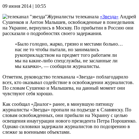
09 июня 2014 | 10:55
Журналисты телеканала
«Звезда»
Андрей
Сушенков и Антон Малышев, освобожденные в понедельник
на Украине, вернулись в Москву. По прибытии в Россию они
рассказали о подробностях своего задержания.
«Было голодно, жарко, грязно и местами больно…
нас не то чтобы пытали, но занимались
рукоприкладством на предмет того работаем ли
мы на какие-либо спецслужбы, не засланные ли
мы казачки», — сообщили журналисты.
Отметим, руководство телеканала «Звезда» поблагодарило
всех, кто оказывал содействие в освобождении журналистов.
По словам Сушенко и Малышева, на данный момент они
чувствуют себя хорошо.
Как сообщал «Диалог» ранее, в минувшую пятницу
журналисты «Звезды» пропали на подъезде к Славянску. По
словам освобожденных, они прибыли на Украину с целью
освещения инаугурации нового президента Петра Порошенко.
Однако силовики задержали журналистов по подозрению в
слежке за военными объектами.