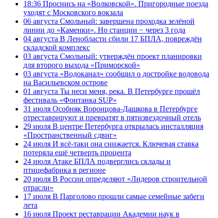
18:36
Проснись на «Волковской». Пригородные поезда
уходят с Московского вокзала
06 августа
Смольный: завершена проходка зелёной
линии до «Каменки». Но станции − через 3 года
04 августа
В Ленобласти сбили 17 БПЛА, повреждён
складской комплекс
03 августа
Смольный: утверждён проект планировки
для второго выхода «Приморской»
03 августа
«Водоканал» сообщил о достройке водовода
на Васильевском острове
01 августа
Ты неси меня, река. В Петербурге прошёл
фестиваль «Фонтанка SUP»
31 июля
Особняк Воронцова-Дашкова в Петербурге
отреставрируют и превратят в пятизвездочный отель
29 июля
В центре Петербурга открылась инсталляция
«Пространственный сдвиг»
24 июля
И всё-таки она снижается. Ключевая ставка
потеряла ещё четверть процента
24 июля
Атаке БПЛА подверглись склады и
птицефабрика в регионе
20 июля
В России определяют «Лидеров строительной
отрасли»
17 июля
В Парголово прошли самые семейные забеги
лета
16 июля
Проект реставрации Академии наук в