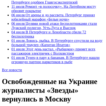
Петербурге одобрен Главгосэкспертизой
11 июля
Ремонт «в полосочку». На Литейном мосту
обновят покрытие
06 июля
От арены и до рассвета. Петербург принял
юбилейный марафон «Белые ночи»
06 июля
Целями новой атаки беспилотниками стали
Лужский полигон, Усть-Луга и Высоцк
04 июля
В Петербурге и Ленобласти сбили 72
беспилотника
01 июля
Ловись, рыбка. В Петербурге спустили на воду
большой траулер «Капитан Ипатов»
01 июля
Этот день настал. «Рыбацкое» примет всех
пассажиров электричек с Волховстроя
01 июля
Тунец в пару к бананам. В Петербурге нашли
огромную партию наркотиков в рыбе
Все новости
Освобожденные на Украине
журналисты «Звезды»
вернулись в Москву