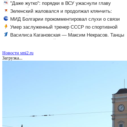
Москву и Киев
"Даже жутко": порядки в ВСУ ужаснули главу
британской армии
Зеленский жаловался и продолжал клянчить:
украинский просрочка превратил пресс-конференцию
МИД Болгарии прокомментировал слухи о связи
в Сербии в фарс
главы ведомства с Британией
Умер заслуженный тренер СССР по спортивной
гимнастике Леонид Выдрицкий
Василиса Кагановская — Максим Некрасов. Танцы
на льду. Произвольный танец. Санкт-Петербург. Гран-
при России по фигурному катанию 2024/25
Новости smi2.ru
Загрузка...