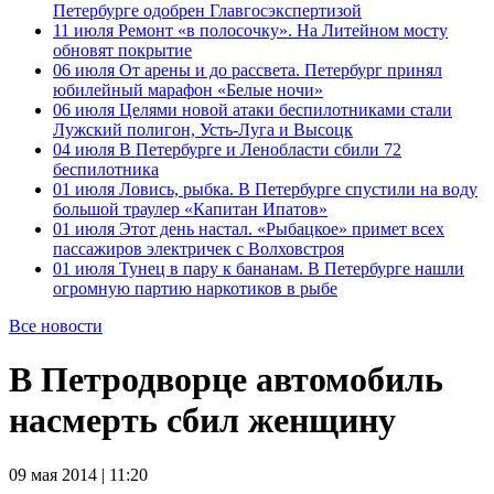
Петербурге одобрен Главгосэкспертизой
11 июля
Ремонт «в полосочку». На Литейном мосту
обновят покрытие
06 июля
От арены и до рассвета. Петербург принял
юбилейный марафон «Белые ночи»
06 июля
Целями новой атаки беспилотниками стали
Лужский полигон, Усть-Луга и Высоцк
04 июля
В Петербурге и Ленобласти сбили 72
беспилотника
01 июля
Ловись, рыбка. В Петербурге спустили на воду
большой траулер «Капитан Ипатов»
01 июля
Этот день настал. «Рыбацкое» примет всех
пассажиров электричек с Волховстроя
01 июля
Тунец в пару к бананам. В Петербурге нашли
огромную партию наркотиков в рыбе
Все новости
В Петродворце автомобиль
насмерть сбил женщину
09 мая 2014 | 11:20