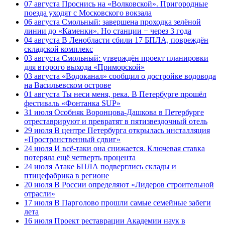
07 августа
Проснись на «Волковской». Пригородные
поезда уходят с Московского вокзала
06 августа
Смольный: завершена проходка зелёной
линии до «Каменки». Но станции − через 3 года
04 августа
В Ленобласти сбили 17 БПЛА, повреждён
складской комплекс
03 августа
Смольный: утверждён проект планировки
для второго выхода «Приморской»
03 августа
«Водоканал» сообщил о достройке водовода
на Васильевском острове
01 августа
Ты неси меня, река. В Петербурге прошёл
фестиваль «Фонтанка SUP»
31 июля
Особняк Воронцова-Дашкова в Петербурге
отреставрируют и превратят в пятизвездочный отель
29 июля
В центре Петербурга открылась инсталляция
«Пространственный сдвиг»
24 июля
И всё-таки она снижается. Ключевая ставка
потеряла ещё четверть процента
24 июля
Атаке БПЛА подверглись склады и
птицефабрика в регионе
20 июля
В России определяют «Лидеров строительной
отрасли»
17 июля
В Парголово прошли самые семейные забеги
лета
16 июля
Проект реставрации Академии наук в