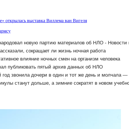
е» открылась выставка Виллема ван Вигеля
армсу
народовал новую партию материалов об НЛО - Новости 
ассказали, сокращает ли жизнь ночная работа
гативное влияние ночных смен на организм человека
чал публиковать пятый архив данных об НЛО
 год звонила дочери в один и тот же день и молчала —
ишком поздно: история одной семьи
икулы станут дольше, а зимние сократят в новом учебно