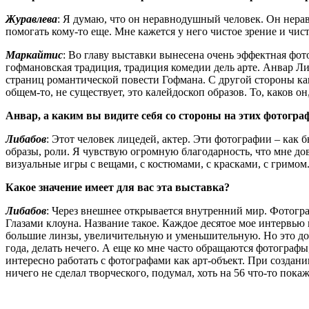
Журавлева
: Я думаю, что он неравнодушный человек. Он нера
помогать кому-то еще. Мне кажется у него чистое зрение и чис
Маркайтис
: Во главу выставки вынесена очень эффектная фото
гофмановская традиция, традиция комедии дель арте. Анвар Ли
страниц романтической повести Гофмана. С другой стороны ка
общем-то, не существует, это калейдоскоп образов. То, каков он
Анвар, а каким вы видите себя со стороны на этих фотогра
Либабов
: Этот человек лицедей, актер. Эти фотографии – ка
образы, роли. Я чувствую огромную благодарность, что мне дов
визуальные игры с вещами, с костюмами, с красками, с гримом.
Какое значение имеет для вас эта выставка?
Либабов
: Через внешнее открывается внутренний мир. Фотограф
Глазами клоуна. Название такое. Каждое десятое мое интервью 
большие линзы, увеличительную и уменьшительную. Но это доро
года, делать нечего. А еще ко мне часто обращаются фотографы,
интересно работать с фотографами как арт-объект. При создани
ничего не сделал творческого, подумал, хоть на 56 что-то покаж