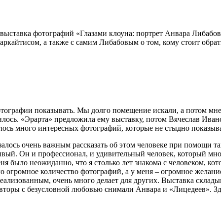
выставка фотографий «Глазами клоуна: портрет Анвара Либабова
кайтисом, а также с самим Либабовым о том, кому стоит обрат
фотографии показывать. Мы долго помещение искали, а потом м
вилось. «Эрарта» предложила ему выставку, потом Вячеслав Иван
алось много интересных фотографий, которые не стыдно показыва
залось очень важным рассказать об этом человеке при помощи т
ый. Он и профессионал, и удивительный человек, который мног
еня было неожиданно, что я столько лет знакома с человеком, ко
ло огромное количество фотографий, а у меня – огромное желани
еализованным, очень много делает для других. Выставка складыв
торы с безусловной любовью снимали Анвара и «Лицедеев». Зде