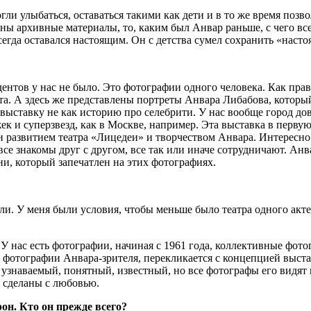
гли улыбаться, оставаться такими как дети и в то же время поз
ны архивные материалы, то, каким был Анвар раньше, с чего все
егда оставался настоящим. Он с детства сумел сохранить «насто
едентов у нас не было. Это фотографии одного человека. Как пр
ета. А здесь же представлены портреты Анвара Либабова, который
 выставку не как историю про селебрити. У нас вообще город до
к и суперзвезд, как в Москве, например. Эта выставка в первую
и развитием театра «Лицедеи» и творчеством Анвара. Интересно 
все знакомы друг с другом, все так или иначе сотрудничают. Ан
ни, который запечатлен на этих фотографиях.
рали. У меня были условия, чтобы меньше было театра одного акте
У нас есть фотографии, начиная с 1961 года, коллективные фотог
 фотографии Анвара-зрителя, перекликается с концепцией выстав
Он узнаваемый, понятный, известный, но все фотографы его видя
, сделаны с любовью.
он. Кто он прежде всего?