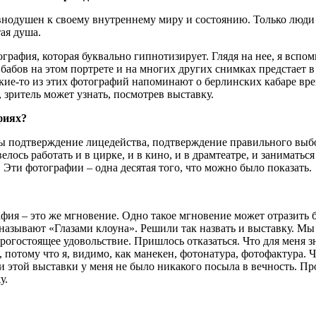
внодушен к своему внутреннему миру и состоянию. Только люд
тая душа.
графия, которая буквально гипнотизирует. Глядя на нее, я вспоми
бабов на этом портрете и на многих других снимках предстает в
кие-то из этих фотографий напоминают о берлинских кабаре вре
, зритель может узнать, посмотрев выставку.
фиях?
к бы подтверждение лицедейства, подтверждение правильного вы
елось работать и в цирке, и в кино, и в драмтеатре, и занимать
 Эти фотографии – одна десятая того, что можно было показать.
ия – это же мгновение. Одно такое мгновение может отразить бо
называют «Глазами клоуна». Решили так назвать и выставку. Мы с
гостоящее удовольствие. Пришлось отказаться. Что для меня зн
 потому что я, видимо, как манекен, фотонатура, фотофактура. Ч
и этой выставки у меня не было никакого посыла в вечность. Про
у.