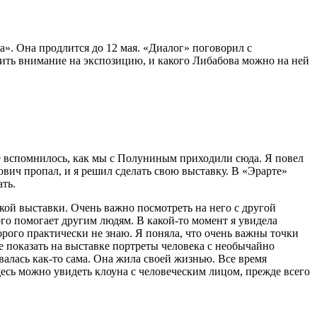
». Она продлится до 12 мая. «Диалог» поговорил с
ить внимание на экспозицию, и какого Либабова можно на ней
не вспомнилось, как мы с Полуниным приходили сюда. Я повел
ович пропал, и я решил сделать свою выставку. В «Эрарте»
ть.
акой выставки. Очень важно посмотреть на него с другой
о помогает другим людям. В какой-то момент я увидела
торого практически не знаю. Я поняла, что очень важны точки
е показать на выставке портреты человека с необычайно
алась как-то сама. Она жила своей жизнью. Все время
сь можно увидеть клоуна с человеческим лицом, прежде всего