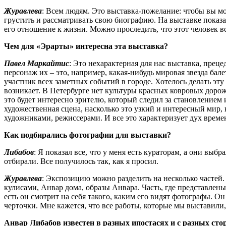
Журавлева
: Всем людям. Это выставка-пожелание: чтобы вы мо
грустить и рассматривать свою биографию. На выставке показа
его отношение к жизни. Можно проследить, что этот человек вс
Чем для «Эрарты» интересна эта выставка?
Павел Маркайтис
: Это нехарактерная для нас выставка, прец
персонаж их – это, например, какая-нибудь мировая звезда бал
участник всех заметных событий в городе. Хотелось делать эту
возникает. В Петербурге нет культуры красных ковровых дороже
это будет интересно зрителю, который следил за становлением 
художественная сцена, насколько это узкий и интересный мир, 
художниками, режиссерами. И все это характеризует дух време
Как подбирались фотографии для выставки?
Либабов
: Я показал все, что у меня есть кураторам, а они выб
отбирали. Все получилось так, как я просил.
Журавлева
: Экспозицию можно разделить на несколько частей. 
кулисами, Анвар дома, образы Анвара. Часть, где представлены
есть он смотрит на себя такого, каким его видят фотографы. 
черточки. Мне кажется, что все работы, которые мы выставили
Анвар Либабов известен в разных ипостасях и с разных стор