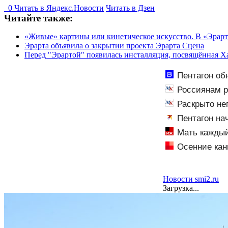
0
Читать в
Я
ндекс.Новости
Читать в Дзен
Читайте также:
«Живые» картины или кинетическое искусство. В «Эрарт
Эрарта объявила о закрытии проекта Эрарта Сцена
Перед "Эрартой" появилась инсталляция, посвящённая Х
Пентагон об
Россиянам р
Раскрыто не
Пентагон на
Мать каждый
раскрылась сл
Осенние кан
дело
Новости smi2.ru
Загрузка...