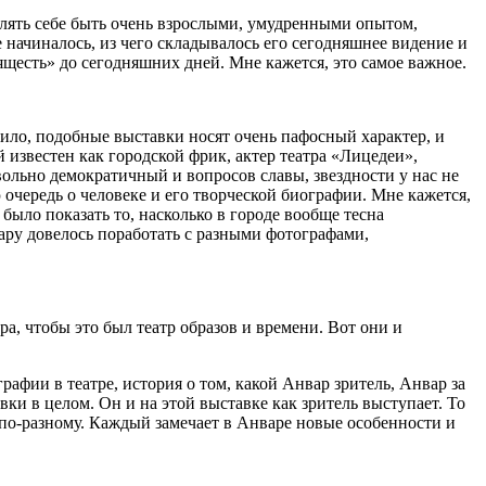
волять себе быть очень взрослыми, умудренными опытом,
 начиналось, из чего складывалось его сегодняшнее видение и
ящесть» до сегодняшних дней. Мне кажется, это самое важное.
авило, подобные выставки носят очень пафосный характер, и
 известен как городской фрик, актер театра «Лицедеи»,
вольно демократичный и вопросов славы, звездности у нас не
 очередь о человеке и его творческой биографии. Мне кажется,
было показать то, насколько в городе вообще тесна
вару довелось поработать с разными фотографами,
ра, чтобы это был театр образов и времени. Вот они и
рафии в театре, история о том, какой Анвар зритель, Анвар за
ки в целом. Он и на этой выставке как зритель выступает. То
т по-разному. Каждый замечает в Анваре новые особенности и