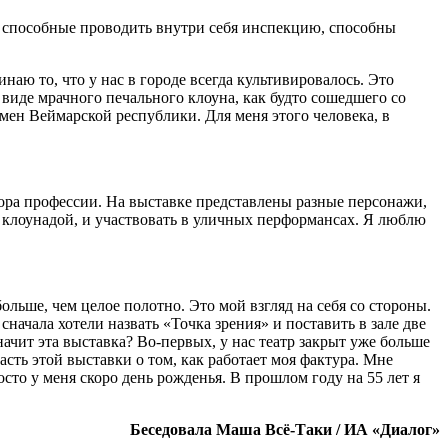
и способные проводить внутри себя инспекцию, способны
наю то, что у нас в городе всегда культивировалось. Это
 виде мрачного печального клоуна, как будто сошедшего со
мен Веймарской республики. Для меня этого человека, в
бора профессии. На выставке представлены разные персонажи,
ся клоунадой, и участвовать в уличных перформансах. Я люблю
льше, чем целое полотно. Это мой взгляд на себя со стороны.
начала хотели назвать «Точка зрения» и поставить в зале две
ачит эта выставка? Во-первых, у нас театр закрыт уже больше
асть этой выставки о том, как работает моя фактура. Мне
сто у меня скоро день рожденья. В прошлом году на 55 лет я
Беседовала Маша Всё-Таки / ИА «Диалог»