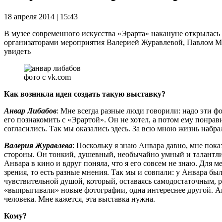
18 апреля 2014 | 15:43
В музее современного искусства «Эрарта» накануне открылась 
организаторами мероприятия Валерией Журавлевой, Павлом Мар
увидеть
фото с vk.com
Как возникла идея создать такую выставку?
Анвар Либабов
: Мне всегда разные люди говорили: надо эти 
его познакомить с «Эрартой». Он не хотел, а потом ему понра
согласились. Так мы оказались здесь. За всю мною жизнь набр
Валерия Журавлева
: Поскольку я знаю Анвара давно, мне пока
стороны. Он тонкий, душевный, необычайно умный и талантлив
Анвара в кино и вдруг поняла, что я его совсем не знаю. Для м
зрения, то есть разные мнения. Так мы и совпали: у Анвара бы
чувствительной душой, который, оставаясь самодостаточным, р
«выпрыгивали» новые фотографии, одна интереснее другой. Ав
человека. Мне кажется, эта выставка нужна.
Кому?