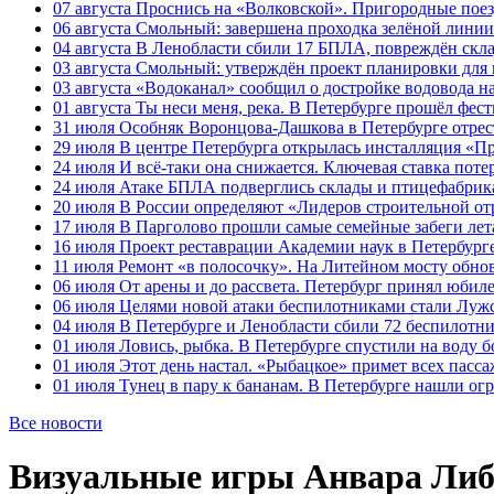
07 августа
Проснись на «Волковской». Пригородные поезд
06 августа
Смольный: завершена проходка зелёной линии 
04 августа
В Ленобласти сбили 17 БПЛА, повреждён скла
03 августа
Смольный: утверждён проект планировки для 
03 августа
«Водоканал» сообщил о достройке водовода на
01 августа
Ты неси меня, река. В Петербурге прошёл фес
31 июля
Особняк Воронцова-Дашкова в Петербурге отрест
29 июля
В центре Петербурга открылась инсталляция «П
24 июля
И всё-таки она снижается. Ключевая ставка поте
24 июля
Атаке БПЛА подверглись склады и птицефабрика
20 июля
В России определяют «Лидеров строительной от
17 июля
В Парголово прошли самые семейные забеги лет
16 июля
Проект реставрации Академии наук в Петербурге
11 июля
Ремонт «в полосочку». На Литейном мосту обно
06 июля
От арены и до рассвета. Петербург принял юби
06 июля
Целями новой атаки беспилотниками стали Лужс
04 июля
В Петербурге и Ленобласти сбили 72 беспилотн
01 июля
Ловись, рыбка. В Петербурге спустили на воду 
01 июля
Этот день настал. «Рыбацкое» примет всех пасса
01 июля
Тунец в пару к бананам. В Петербурге нашли ог
Все новости
Визуальные игры Анвара Либ