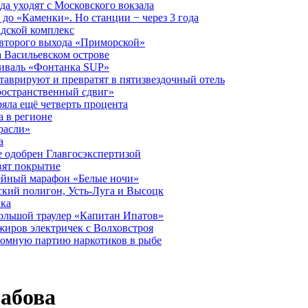
а уходят с Московского вокзала
до «Каменки». Но станции − через 3 года
дской комплекс
второго выхода «Приморской»
 Васильевском острове
тиваль «Фонтанка SUP»
аврируют и превратят в пятизвездочный отель
ространственный сдвиг»
ряла ещё четверть процента
 в регионе
расли»
а
 одобрен Главгосэкспертизой
вят покрытие
лейный марафон «Белые ночи»
кий полигон, Усть-Луга и Высоцк
ика
большой траулер «Капитан Ипатов»
жиров электричек с Волховстроя
ромную партию наркотиков в рыбе
абова