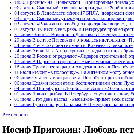
18:36
Проснись на «Волковской». Пригородные поезда ухо
06 августа
Смольный: завершена проходка зелёной линии 
04 августа
В Ленобласти сбили 17 БПЛА, повреждён скла
03 августа
Смольный: утверждён проект планировки для 
03 августа
«Водоканал» сообщил о достройке водовода на
01 августа
Ты неси меня, река. В Петербурге прошёл фес
31 июля
Особняк Воронцова-Дашкова в Петербурге отрест
29 июля
В центре Петербурга открылась инсталляция «П
24 июля
И всё-таки она снижается. Ключевая ставка поте
24 июля
Атаке БПЛА подверглись склады и птицефабрика
20 июля
В России определяют «Лидеров строительной от
17 июля
В Парголово прошли самые семейные забеги лет
16 июля
Проект реставрации Академии наук в Петербурге
11 июля
Ремонт «в полосочку». На Литейном мосту обно
06 июля
От арены и до рассвета. Петербург принял юби
06 июля
Целями новой атаки беспилотниками стали Лужс
04 июля
В Петербурге и Ленобласти сбили 72 беспилотн
01 июля
Ловись, рыбка. В Петербурге спустили на воду 
01 июля
Этот день настал. «Рыбацкое» примет всех пасса
01 июля
Тунец в пару к бананам. В Петербурге нашли ог
Все новости
Иосиф Пригожин: Любовь пет