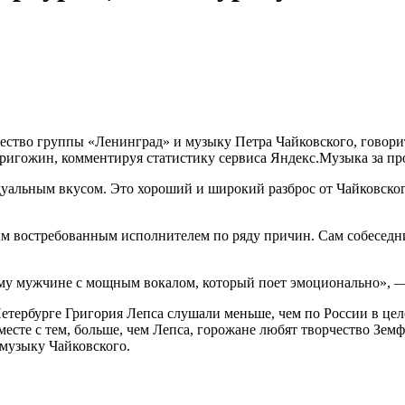
чество группы «Ленинград» и музыку Петра Чайковского, говори
игожин, комментируя статистику сервиса Яндекс.Музыка за пр
уальным вкусом. Это хороший и широкий разброс от Чайковско
м востребованным исполнителем по ряду причин. Сам собеседни
ему мужчине с мощным вокалом, который поет эмоционально», 
етербурге Григория Лепса слушали меньше, чем по России в цел
есте с тем, больше, чем Лепса, горожане любят творчество Зе
музыку Чайковского.