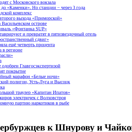
дят с Московского вокзала
до «Каменки». Но станции − через 3 года
дской комплекс
второго выхода «Приморской»
 Васильевском острове
тиваль «Фонтанка SUP»
аврируют и превратят в пятизвездочный отель
ространственный сдвиг»
ряла ещё четверть процента
 в регионе
расли»
а
 одобрен Главгосэкспертизой
вят покрытие
лейный марафон «Белые ночи»
кий полигон, Усть-Луга и Высоцк
ика
большой траулер «Капитан Ипатов»
жиров электричек с Волховстроя
ромную партию наркотиков в рыбе
ербуржцев к Шнурову и Чайков