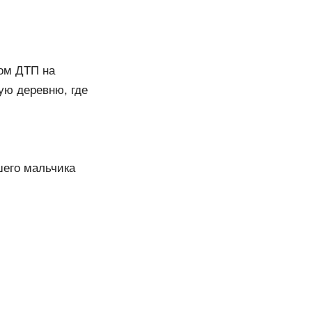
ном ДТП на
ую деревню, где
шего мальчика