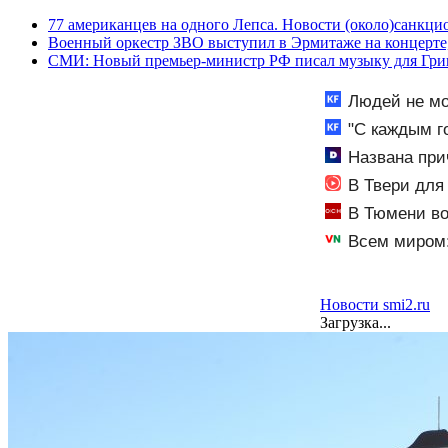
77 американцев на одного Лепса. Новости (около)санкци
Военный оркестр ЗВО выступил в Эрмитаже на концерте
СМИ: Новый премьер-министр РФ писал музыку для Гри
Людей не мо
трассе 07/08/2
"С каждым г
прошло ее детс
Названа при
В Твери для
В Тюмени во
Всем миром:
Новости smi2.ru
Загрузка...