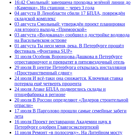
16:42
Смольный: завершена проходка зелёной линии до
«Каменки». Но станции − через 3 года
04 августа
В Ленобласти сбили 17 БПЛА, повреждён
складской комплекс
03 августа
Смольный: утверждён проект планировки
для второго выхода «Приморской»
03 августа
«Водоканал» сообщил о достройке водовода
на Васильевском острове
01 августа
Ты неси меня, река. В Петербурге прошёл
фестиваль «Фонтанка SUP»
31 июля
Особняк Воронцова-Дашкова в Петербурге
отреставрируют и превратят в пятизвездочный отель
29 июля
В центре Петербурга открылась инсталляция
«Пространственный сдвиг»
24 июля
И всё-таки она снижается. Ключевая ставка
потеряла ещё четверть процента
24 июля
Атаке БПЛА подверглись склады и
птицефабрика в регионе
20 июля
В России определяют «Лидеров строительной
отрасли»
17 июля
В Парголово прошли самые семейные забеги
лета
16 июля
Проект реставрации Академии наук в
Петербурге одобрен Главгосэкспертизой
11 июля
Ремонт «в полосочку». На Литейном мосту