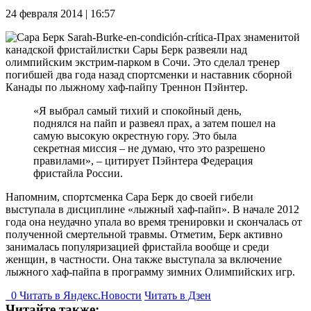
24 февраля 2014 | 16:57
Прах знаменитой
канадской фристайлистки Сары Берк развеяли над
олимпийским экстрим-парком в Сочи. Это сделал тренер
погибшей два года назад спортсменки и наставник сборной
Канады по лыжному хаф-пайпу Треннон Пэйнтер.
«Я выбрал самый тихий и спокойный день,
поднялся на пайп и развеял прах, а затем пошел на
самую высокую окрестную гору. Это была
секретная миссия – не думаю, что это разрешено
правилами», – цитирует Пэйнтера Федерация
фристайла России.
Напомним, спортсменка Сара Берк до своей гибели
выступала в дисциплине «лыжный хаф-пайп». В начале 2012
года она неудачно упала во время тренировки и скончалась от
полученной смертельной травмы. Отметим, Берк активно
занималась популяризацией фристайла вообще и среди
женщин, в частности. Она также выступала за включение
лыжного хаф-пайпа в программу зимних Олимпийских игр.
0
Читать в
Я
ндекс.Новости
Читать в Дзен
Читайте также: