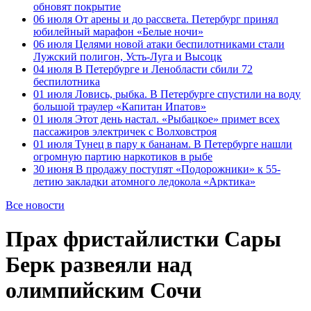
обновят покрытие
06 июля
От арены и до рассвета. Петербург принял
юбилейный марафон «Белые ночи»
06 июля
Целями новой атаки беспилотниками стали
Лужский полигон, Усть-Луга и Высоцк
04 июля
В Петербурге и Ленобласти сбили 72
беспилотника
01 июля
Ловись, рыбка. В Петербурге спустили на воду
большой траулер «Капитан Ипатов»
01 июля
Этот день настал. «Рыбацкое» примет всех
пассажиров электричек с Волховстроя
01 июля
Тунец в пару к бананам. В Петербурге нашли
огромную партию наркотиков в рыбе
30 июня
В продажу поступят «Подорожники» к 55-
летию закладки атомного ледокола «Арктика»
Все новости
Прах фристайлистки Сары
Берк развеяли над
олимпийским Сочи