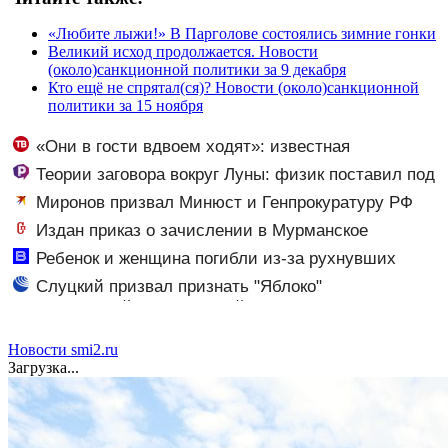
«Любите лыжи!» В Парголове состоялись зимние гонки
Великий исход продолжается. Новости
(около)санкционной политики за 9 декабря
Кто ещё не спрятал(ся)? Новости (около)санкционной
политики за 15 ноября
«Они в гости вдвоем ходят»: известная
журналистка подтвердила роман Бондарчука и
Теории заговора вокруг Луны: физик поставил под
Исаковой
сомнение снимки NASA
Миронов призвал Минюст и Генпрокуратуру РФ
изучить деятельность партии Яблоко
Издан приказ о зачислении в Мурманское
нахимовское училище
Ребенок и женщина погибли из-за рухнувших
деревьев во время урагана в Смоленске - Новости на
Слуцкий призвал признать "Яблоко"
Вести.ru
нежелательной организацией
Новости smi2.ru
Загрузка...