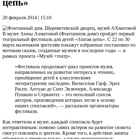
цепь»
20 февраля 2014 | 15:10
В музее Анны Ахматовой (Фонтанном доме) пройдет первый
театральный фестиваль для детей «Златая цепь». С 22 по 30
марта маленьким зрителям покажут избранные постановки по
мотивам сказок, созданные музеем в последние годы — в
рамках проекта «Музей +театр».
«Фестиваль продолжает цикл проектов музея,
направленных на развитие интереса к чтению,
приобщение детей к классическому
литературному наследию. Вильгельм Гауф, Эрих
Распе, Антуан де Сент Экзюпери, Александр
Пушкин и Сервантес – это неполный список
авторов, произведения которых легли в основу
наших спектаклей», — рассказали организаторы
фестиваля.
Как отметили в музее, каждый спектакль будет
интерактивным: помимо самих актеров на развитие сюжета
смогут повлиять и зрители. Кроме того, в действии заняты
объемные и теневые куклы, а также анимационные