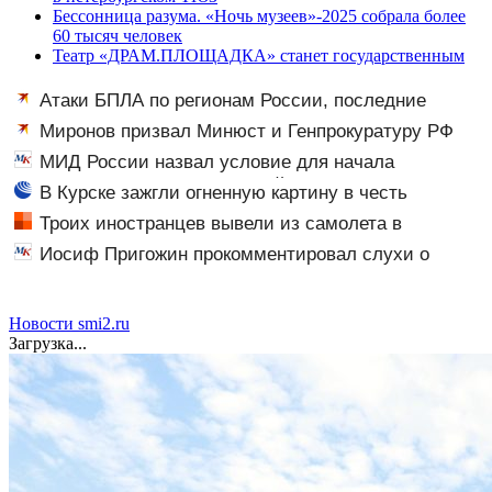
Бессонница разума. «Ночь музеев»-2025 собрала более
60 тысяч человек
Театр «ДРАМ.ПЛОЩАДКА» станет государственным
Атаки БПЛА по регионам России, последние
новости на 7 августа 2026: последствия, атаки на
Миронов призвал Минюст и Генпрокуратуру РФ
склады Wildberries, состояние пострадавших
изучить деятельность партии Яблоко
МИД России назвал условие для начала
переговоров о мире с Украиной
В Курске зажгли огненную картину в честь
годовщины вторжения ВСУ в регион
Троих иностранцев вывели из самолета в
Екатеринбурге после кражи денег у пассажира —
Иосиф Пригожин прокомментировал слухи о
вылет задержали
разводе сына Валерии
Новости smi2.ru
Загрузка...