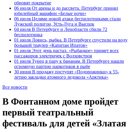
обновят покрытие
06 июля
От арены и до рассвета. Петербург принял
юбилейный марафон «Белые ночи»
06 июля
Целями новой атаки беспилотниками стали
Лужский полигон, Усть-Луга и Высоцк
04 июля
В Петербурге и Ленобласти сбили 72
беспилотника
01 июля
Ловись, рыбка. В Петербурге спустили на воду
большой траулер «Капитан Ипатов»
01 июля
Этот день настал. «Рыбацкое» примет всех
пассажиров электричек с Волховстроя
01 июля
Тунец в пару к бананам. В Петербурге нашли
огромную партию наркотиков в рыбе
30 июня
В продажу поступят «Подорожники» к 55-
летию закладки атомного ледокола «Арктика»
Все новости
В Фонтанном доме пройдет
первый театральный
фестиваль для детей «Златая