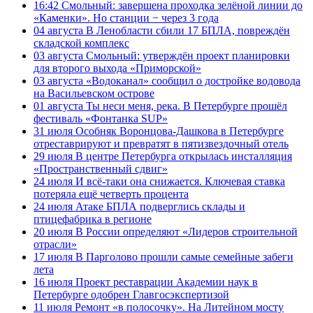
16:42
Смольный: завершена проходка зелёной линии до
«Каменки». Но станции − через 3 года
04 августа
В Ленобласти сбили 17 БПЛА, повреждён
складской комплекс
03 августа
Смольный: утверждён проект планировки
для второго выхода «Приморской»
03 августа
«Водоканал» сообщил о достройке водовода
на Васильевском острове
01 августа
Ты неси меня, река. В Петербурге прошёл
фестиваль «Фонтанка SUP»
31 июля
Особняк Воронцова-Дашкова в Петербурге
отреставрируют и превратят в пятизвездочный отель
29 июля
В центре Петербурга открылась инсталляция
«Пространственный сдвиг»
24 июля
И всё-таки она снижается. Ключевая ставка
потеряла ещё четверть процента
24 июля
Атаке БПЛА подверглись склады и
птицефабрика в регионе
20 июля
В России определяют «Лидеров строительной
отрасли»
17 июля
В Парголово прошли самые семейные забеги
лета
16 июля
Проект реставрации Академии наук в
Петербурге одобрен Главгосэкспертизой
11 июля
Ремонт «в полосочку». На Литейном мосту