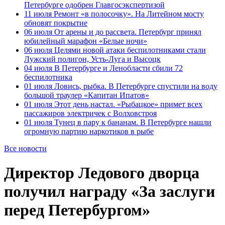
Петербурге одобрен Главгосэкспертизой
11 июля
Ремонт «в полосочку». На Литейном мосту
обновят покрытие
06 июля
От арены и до рассвета. Петербург принял
юбилейный марафон «Белые ночи»
06 июля
Целями новой атаки беспилотниками стали
Лужский полигон, Усть-Луга и Высоцк
04 июля
В Петербурге и Ленобласти сбили 72
беспилотника
01 июля
Ловись, рыбка. В Петербурге спустили на воду
большой траулер «Капитан Ипатов»
01 июля
Этот день настал. «Рыбацкое» примет всех
пассажиров электричек с Волховстроя
01 июля
Тунец в пару к бананам. В Петербурге нашли
огромную партию наркотиков в рыбе
Все новости
Директор Ледового дворца
получил награду «За заслуги
перед Петербургом»