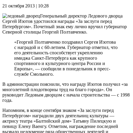
21 октября 2013 | 10:28
Генеральный директор Ледового дворца
Сергей Изотов удостоился награды «За заслуги перед
Петербургом». Почетный знак ему лично вручил губернатор
Северной столицы Георгий Полтавченко.
«Георгий Полтавченко поздравил Сергея Изотова
с наградой и с 60-летием. Губернатор отметил, что
его деятельность способствует укреплению
имиджа Санкт-Петербурга как крупного
спортивного и культурного центра России и
Европы», — сообщили в понедельник в пресс-
службе Смольного.
В администрации пояснили, что награду Изотов получил «за
многолетний плодотворны труд на благо города». Он
руководит Ледовым дворцом с начала строительства — с 1998
года.
Напомним, в конце сентября знаком «За заслуги перед
Петербургом» наградили двух деятельниц культуры —
актрису театра «Балтийский дом» Татьяну Пилецкую и
певицу Елену Ваенгу. Отметим, награждение последней
вызвало недоумение ряда общественных деятелей и