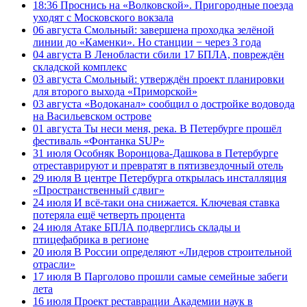
18:36
Проснись на «Волковской». Пригородные поезда
уходят с Московского вокзала
06 августа
Смольный: завершена проходка зелёной
линии до «Каменки». Но станции − через 3 года
04 августа
В Ленобласти сбили 17 БПЛА, повреждён
складской комплекс
03 августа
Смольный: утверждён проект планировки
для второго выхода «Приморской»
03 августа
«Водоканал» сообщил о достройке водовода
на Васильевском острове
01 августа
Ты неси меня, река. В Петербурге прошёл
фестиваль «Фонтанка SUP»
31 июля
Особняк Воронцова-Дашкова в Петербурге
отреставрируют и превратят в пятизвездочный отель
29 июля
В центре Петербурга открылась инсталляция
«Пространственный сдвиг»
24 июля
И всё-таки она снижается. Ключевая ставка
потеряла ещё четверть процента
24 июля
Атаке БПЛА подверглись склады и
птицефабрика в регионе
20 июля
В России определяют «Лидеров строительной
отрасли»
17 июля
В Парголово прошли самые семейные забеги
лета
16 июля
Проект реставрации Академии наук в