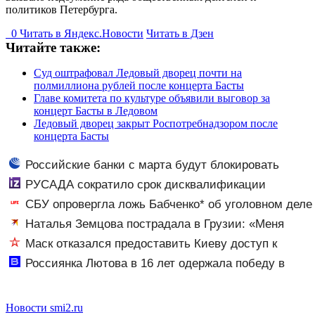
политиков Петербурга.
0
Читать в
Я
ндекс.Новости
Читать в Дзен
Читайте также:
Суд оштрафовал Ледовый дворец почти на
полмиллиона рублей после концерта Басты
Главе комитета по культуре объявили выговор за
концерт Басты в Ледовом
Ледовый дворец закрыт Роспотребнадзором после
концерта Басты
Российские банки с марта будут блокировать
переводы по новому признаку
РУСАДА сократило срок дисквалификации
хоккеиста Каменева до двух лет
СБУ опровергла ложь Бабченко* об уголовном деле
Наталья Земцова пострадала в Грузии: «Меня
спускали с горы на белом коне»
Маск отказался предоставить Киеву доступ к
Starlink для ударов по РФ
Россиянка Лютова в 16 лет одержала победу в
дебютном турнире WTA в Мемфисе - Новости на
Вести.ru
Новости smi2.ru