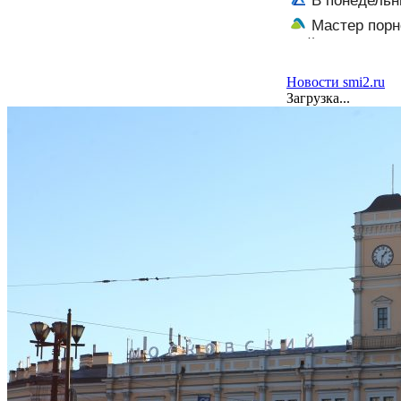
В понедельн
Мастер порн
пойдёт под суд
Новости smi2.ru
Загрузка...