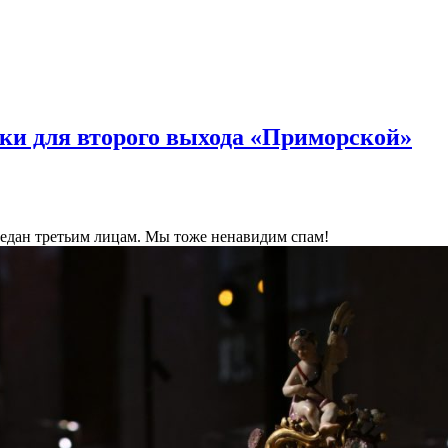
ки для второго выхода «Приморской»
ередан третьим лицам. Мы тоже ненавидим спам!