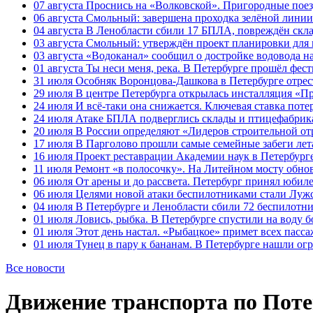
07 августа
Проснись на «Волковской». Пригородные поезд
06 августа
Смольный: завершена проходка зелёной линии 
04 августа
В Ленобласти сбили 17 БПЛА, повреждён скла
03 августа
Смольный: утверждён проект планировки для 
03 августа
«Водоканал» сообщил о достройке водовода на
01 августа
Ты неси меня, река. В Петербурге прошёл фес
31 июля
Особняк Воронцова-Дашкова в Петербурге отрест
29 июля
В центре Петербурга открылась инсталляция «П
24 июля
И всё-таки она снижается. Ключевая ставка поте
24 июля
Атаке БПЛА подверглись склады и птицефабрика
20 июля
В России определяют «Лидеров строительной от
17 июля
В Парголово прошли самые семейные забеги лет
16 июля
Проект реставрации Академии наук в Петербурге
11 июля
Ремонт «в полосочку». На Литейном мосту обно
06 июля
От арены и до рассвета. Петербург принял юби
06 июля
Целями новой атаки беспилотниками стали Лужс
04 июля
В Петербурге и Ленобласти сбили 72 беспилотн
01 июля
Ловись, рыбка. В Петербурге спустили на воду 
01 июля
Этот день настал. «Рыбацкое» примет всех пасса
01 июля
Тунец в пару к бананам. В Петербурге нашли ог
Все новости
Движение транспорта по Поте