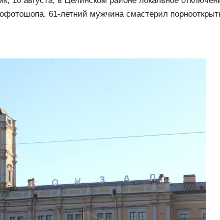
ик, 10 августа, в Целинском районе локальное отключен
офотошопа. 61-летний мужчина смастерил порнооткрытк