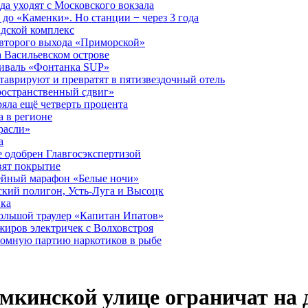
а уходят с Московского вокзала
до «Каменки». Но станции − через 3 года
дской комплекс
второго выхода «Приморской»
 Васильевском острове
тиваль «Фонтанка SUP»
аврируют и превратят в пятизвездочный отель
ространственный сдвиг»
ряла ещё четверть процента
 в регионе
расли»
а
 одобрен Главгосэкспертизой
вят покрытие
лейный марафон «Белые ночи»
кий полигон, Усть-Луга и Высоцк
ика
большой траулер «Капитан Ипатов»
жиров электричек с Волховстроя
ромную партию наркотиков в рыбе
мкинской улице ограничат на 