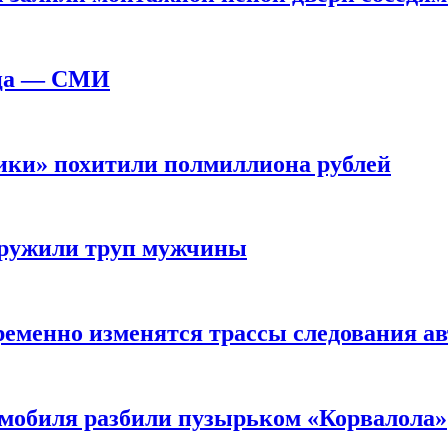
жца — СМИ
ики» похитили полмиллиона рублей
аружили труп мужчины
еменно изменятся трассы следования ав
омобиля разбили пузырьком «Корвалола»