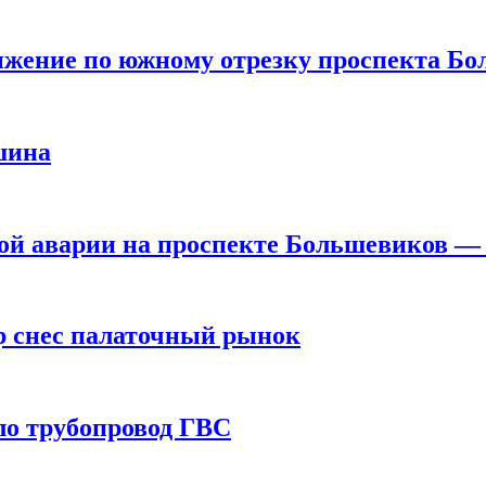
движение по южному отрезку проспекта Б
шина
ой аварии на проспекте Большевиков —
р снес палаточный рынок
ло трубопровод ГВС