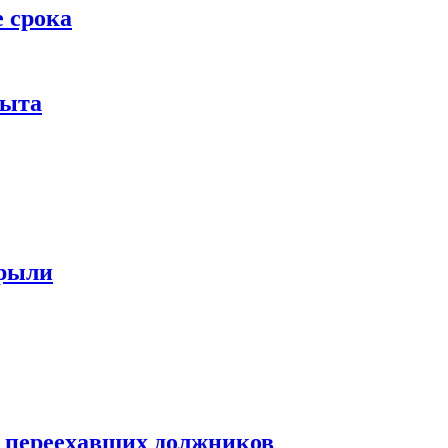
 срока
рыта
крыли
м переехавших должников