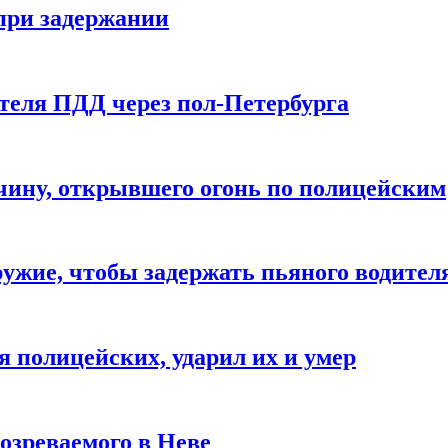
 при задержании
теля ПДД через пол-Петербурга
чину, открывшего огонь по полицейским
ужие, чтобы задержать пьяного водител
я полицейских, ударил их и умер
озреваемого в Неве