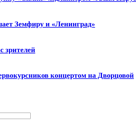
шает Земфиру и «Ленинград»
с зрителей
ервокурсников концертом на Дворцовой