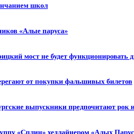
ончанием школ
ников «Алые паруса»
оицкий мост не будет функционировать д
ерегают от покупки фальшивых билетов
ргские выпускники предпочитают рок из
уппу «Сплин» хедлайнером «Алых Парус