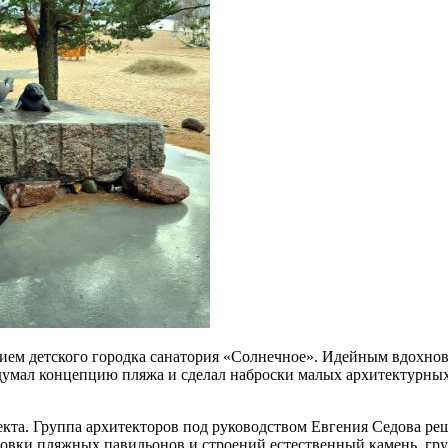
нием детского городка санатория «Солнечное». Идейным вдохнов
умал концепцию пляжа и сделал наброски малых архитектурных
екта. Группа архитекторов под руководством Евгения Седова р
овки пляжных павильонов и строений естественный камень, гру