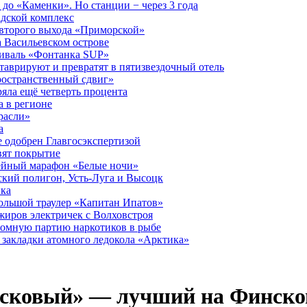
до «Каменки». Но станции − через 3 года
дской комплекс
второго выхода «Приморской»
 Васильевском острове
тиваль «Фонтанка SUP»
аврируют и превратят в пятизвездочный отель
ространственный сдвиг»
ряла ещё четверть процента
 в регионе
расли»
а
 одобрен Главгосэкспертизой
вят покрытие
лейный марафон «Белые ночи»
кий полигон, Усть-Луга и Высоцк
ика
большой траулер «Капитан Ипатов»
жиров электричек с Волховстроя
ромную партию наркотиков в рыбе
закладки атомного ледокола «Арктика»
асковый» — лучший на Финско