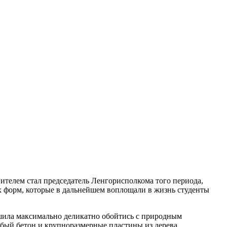
ителем стал председатель Ленгорисполкома того периода,
 форм, которые в дальнейшем воплощали в жизнь студенты
ешила максимально деликатно обойтись с природным
бый бетон и крупноразмерные пластины из дерева.