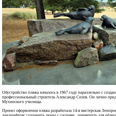
Обустройство пляжа началось в 1967 году параллельно с созда
профессиональный строитель Александр Сизов. Он лично прид
Мухинского училища.
Проект оформления пляжа разработала 14-я мастерская Ленпро
ландшафтом: сохранить дюны с соснами, применить для облиц