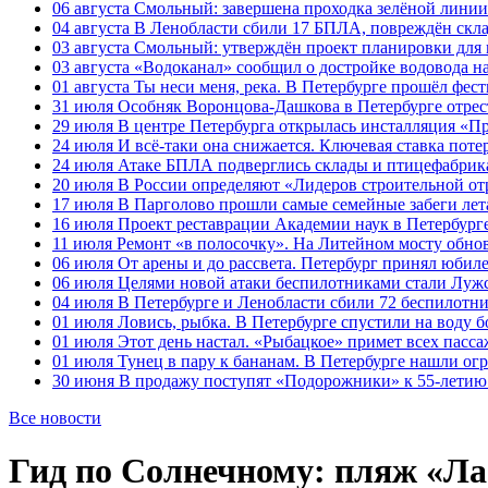
06 августа
Смольный: завершена проходка зелёной линии 
04 августа
В Ленобласти сбили 17 БПЛА, повреждён скла
03 августа
Смольный: утверждён проект планировки для 
03 августа
«Водоканал» сообщил о достройке водовода на
01 августа
Ты неси меня, река. В Петербурге прошёл фес
31 июля
Особняк Воронцова-Дашкова в Петербурге отрест
29 июля
В центре Петербурга открылась инсталляция «П
24 июля
И всё-таки она снижается. Ключевая ставка поте
24 июля
Атаке БПЛА подверглись склады и птицефабрика
20 июля
В России определяют «Лидеров строительной от
17 июля
В Парголово прошли самые семейные забеги лет
16 июля
Проект реставрации Академии наук в Петербурге
11 июля
Ремонт «в полосочку». На Литейном мосту обно
06 июля
От арены и до рассвета. Петербург принял юби
06 июля
Целями новой атаки беспилотниками стали Лужс
04 июля
В Петербурге и Ленобласти сбили 72 беспилотн
01 июля
Ловись, рыбка. В Петербурге спустили на воду 
01 июля
Этот день настал. «Рыбацкое» примет всех пасса
01 июля
Тунец в пару к бананам. В Петербурге нашли ог
30 июня
В продажу поступят «Подорожники» к 55-летию 
Все новости
Гид по Солнечному: пляж «Л