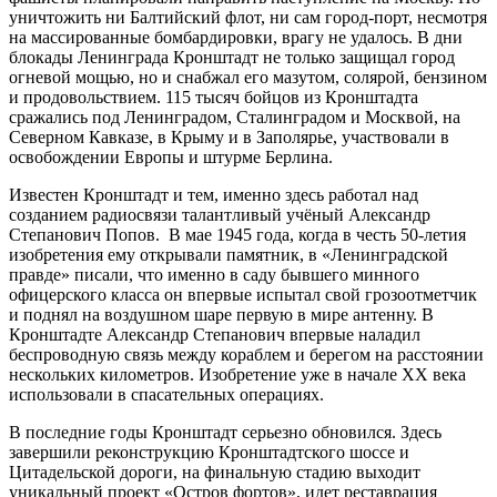
уничтожить ни Балтийский флот, ни сам город-порт, несмотря
на массированные бомбардировки, врагу не удалось. В дни
блокады Ленинграда Кронштадт не только защищал город
огневой мощью, но и снабжал его мазутом, солярой, бензином
и продовольствием. 115 тысяч бойцов из Кронштадта
сражались под Ленинградом, Сталинградом и Москвой, на
Северном Кавказе, в Крыму и в Заполярье, участвовали в
освобождении Европы и штурме Берлина.
Известен Кронштадт и тем, именно здесь работал над
созданием радиосвязи талантливый учёный Александр
Степанович Попов. В мае 1945 года, когда в честь 50-летия
изобретения ему открывали памятник, в «Ленинградской
правде» писали, что именно в саду бывшего минного
офицерского класса он впервые испытал свой грозоотметчик
и поднял на воздушном шаре первую в мире антенну. В
Кронштадте Александр Степанович впервые наладил
беспроводную связь между кораблем и берегом на расстоянии
нескольких километров. Изобретение уже в начале ХХ века
использовали в спасательных операциях.
В последние годы Кронштадт серьезно обновился. Здесь
завершили реконструкцию Кронштадтского шоссе и
Цитадельской дороги, на финальную стадию выходит
уникальный проект «Остров фортов», идет реставрация