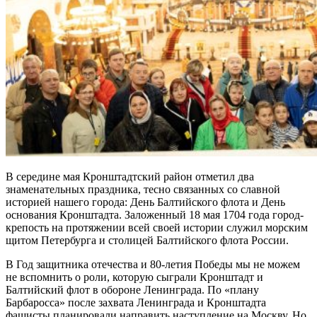
В середине мая Кронштадтский район отметил два
знаменательных праздника, тесно связанных со славной
историей нашего города: День Балтийского флота и День
основания Кронштадта. Заложенный 18 мая 1704 года город-
крепость на протяжении всей своей истории служил морским
щитом Петербурга и столицей Балтийского флота России.
В Год защитника отечества и 80-летия Победы мы не можем
не вспомнить о роли, которую сыграли Кронштадт и
Балтийский флот в обороне Ленинграда. По «плану
Барбаросса» после захвата Ленинграда и Кронштадта
фашисты планировали направить наступление на Москву. Но