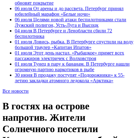
обновят покрытие
06 июля
От арены и до рассвета. Петербург принял
юбилейный марафон «Белые ночи»
06 июля
Целями новой атаки беспилотниками стали
Лужский полигон, Усть-Луга и Высоцк
04 июля
В Петербурге и Ленобласти сбили 72
беспилотника
01 июля
Ловись, рыбка. В Петербурге спустили на воду
большой траулер «Капитан Ипатов»
01 июля
Этот день настал. «Рыбацкое» примет всех
пассажиров электричек с Волховстроя
01 июля
Тунец в пару к бананам. В Петербурге нашли
огромную партию наркотиков в рыбе
30 июня
В продажу поступят «Подорожники» к 55-
летию закладки атомного ледокола «Арктика»
Все новости
В гостях на острове
напротив. Жители
Солнечного посетили