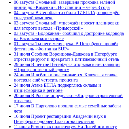
06 августа
Смольный: завершена проходка зелёной
линии до «Каменки». Но станции − через 3 года
04 августа
В Ленобласти сбили 17 БПЛА, повреждён
складской комплекс
03 августа
Смольный: утверждён проект планировки
для второго выхода «Приморской»
03 августа
«Водоканал» сообщил о достройке водовода
на Васильевском острове
01 августа
Ты неси меня, река. В Петербурге прошёл
фестиваль «Фонтанка SUP»
31 июля
Особняк Воронцова-Дашкова в Петербурге
отреставрируют и превратят в пятизвездочный отель
29 июля
В центре Петербурга открылась инсталляция
«Пространственный сдвиг»
24 июля
И всё-таки она снижается. Ключевая ставка
потеряла ещё четверть процента
24 июля
Атаке БПЛА подверглись склады и
птицефабрика в регионе
20 июля
В России определяют «Лидеров строительной
отрасли»
17 июля
В Парголово прошли самые семейные забеги
лета
16 июля
Проект реставрации Академии наук в
Петербурге одобрен Главгосэкспертизой
11 июля
Ремонт «в полосочку». На Литейном мосту