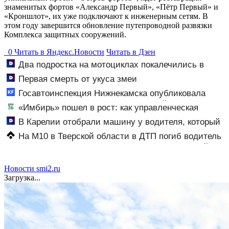
знаменитых фортов «Александр Первый», «Пётр Первый» и
«Кроншлот», их уже подключают к инженерным сетям. В
этом году завершится обновление путепроводной развязки
Комплекса защитных сооружений.
0
Читать в
Я
ндекс.Новости
Читать в Дзен
Два подростка на мотоциклах покалечились в
Карелии (ФОТО)
Первая смерть от укуса змеи
Госавтоинспекция Нижнекамска опубликовала
видео жесткого ДТП с участием питбайкера
«Имбирь» пошел в рост: как управленческая
07/08/2026 – Новости
реформа принесла прибыль - АБН 24
В Карелии отобрали машину у водителя, который
петлял на трассе (ВИДЕО)
На М10 в Тверской области в ДТП погиб водитель
большегруза – Новости Твери и городов Тверской
области сегодня - Afanasy.biz – Тверские новости.
Новости Твери. Тверь ново
Новости smi2.ru
Загрузка...