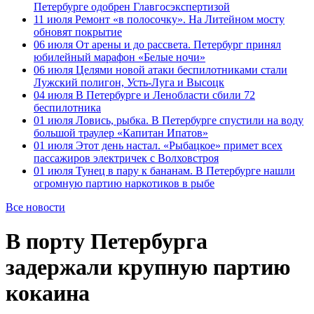
Петербурге одобрен Главгосэкспертизой
11 июля
Ремонт «в полосочку». На Литейном мосту
обновят покрытие
06 июля
От арены и до рассвета. Петербург принял
юбилейный марафон «Белые ночи»
06 июля
Целями новой атаки беспилотниками стали
Лужский полигон, Усть-Луга и Высоцк
04 июля
В Петербурге и Ленобласти сбили 72
беспилотника
01 июля
Ловись, рыбка. В Петербурге спустили на воду
большой траулер «Капитан Ипатов»
01 июля
Этот день настал. «Рыбацкое» примет всех
пассажиров электричек с Волховстроя
01 июля
Тунец в пару к бананам. В Петербурге нашли
огромную партию наркотиков в рыбе
Все новости
В порту Петербурга
задержали крупную партию
кокаина