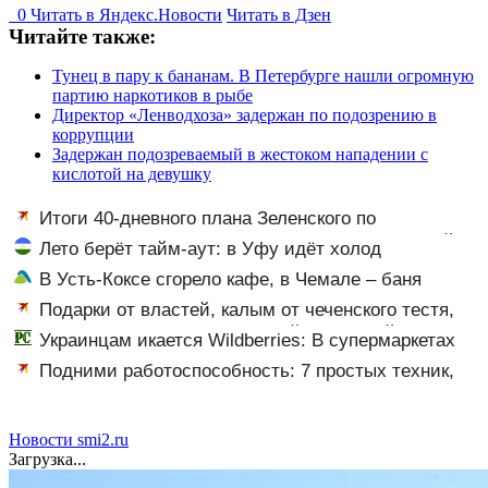
0
Читать в
Я
ндекс.Новости
Читать в Дзен
Читайте также:
Тунец в пару к бананам. В Петербурге нашли огромную
партию наркотиков в рыбе
Директор «Ленводхоза» задержан по подозрению в
коррупции
Задержан подозреваемый в жестоком нападении с
кислотой на девушку
Итоги 40-дневного плана Зеленского по
принуждению к миру: как ответила Россия, полный
Лето берёт тайм-аут: в Уфу идёт холод
разбор провала операции Украины от военкора Коца
В Усть-Коксе сгорело кафе, в Чемале – баня
Подарки от властей, калым от чеченского тестя,
американские хатки: у Пугачевой и Орбакайте домов
Украинцам икается Wildberries: В супермаркетах
и квартир насчитали на 3 млрд рублей
начали пустеть полки » PolitCentr-NEWS
Подними работоспособность: 7 простых техник,
которые помогут взбодрить мозг
Новости smi2.ru
Загрузка...