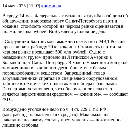
14 мая 2025 | 11:07|
криминал
В среду, 14 мая, Федеральная таможенная служба сообщила об
обнаружении в морском порту Санкт-Петербурга партии
кокаина, стоимость которой на чёрном рынке оценивается в
полмиллиарда рублей. Возбуждено уголовное дело.
«Сотрудники Балтийской таможни совместно с МВД России
пресекли контрабанду 50 кг кокаина. Стоимость партии на
черном рынке превышает 500 млн рублей. Судно с
незаконным грузом прибыло из Латинской Америки в
Большой порт Санкт-Петербург. В ходе таможенного контроля
таможенники выявили пятьдесят брикетов с белым
порошкообразным веществом. Запрещённый товар
злоумышленники спрятали в специально оборудованном
тайнике в технических полостях контейнера с бананами.
Экспертами установлено, что обнаруженное вещество
является наркотическим средством — кокаином», — сообщает
ФТС.
Возбуждено уголовное дело по ч. 4 ст. 229.1 УК РФ
(контрабанда наркотических средств). Максимальное
наказание по такому составу преступления — пожизненное
лишение свободы.