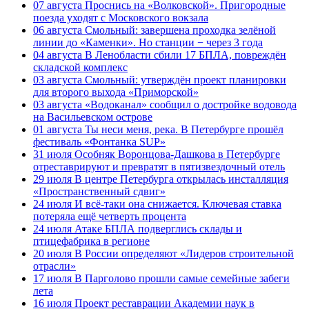
07 августа
Проснись на «Волковской». Пригородные
поезда уходят с Московского вокзала
06 августа
Смольный: завершена проходка зелёной
линии до «Каменки». Но станции − через 3 года
04 августа
В Ленобласти сбили 17 БПЛА, повреждён
складской комплекс
03 августа
Смольный: утверждён проект планировки
для второго выхода «Приморской»
03 августа
«Водоканал» сообщил о достройке водовода
на Васильевском острове
01 августа
Ты неси меня, река. В Петербурге прошёл
фестиваль «Фонтанка SUP»
31 июля
Особняк Воронцова-Дашкова в Петербурге
отреставрируют и превратят в пятизвездочный отель
29 июля
В центре Петербурга открылась инсталляция
«Пространственный сдвиг»
24 июля
И всё-таки она снижается. Ключевая ставка
потеряла ещё четверть процента
24 июля
Атаке БПЛА подверглись склады и
птицефабрика в регионе
20 июля
В России определяют «Лидеров строительной
отрасли»
17 июля
В Парголово прошли самые семейные забеги
лета
16 июля
Проект реставрации Академии наук в