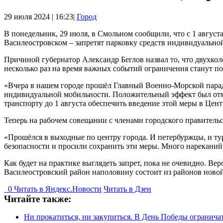
29 июля 2024 | 16:23|
Город
В понедельник, 29 июля, в Смольном сообщили, что с 1 августа
Василеостровском – запретят парковку средств индивидуальной
Причиной губернатор Александр Беглов назвал то, что двухкол
несколько раз на время важных событий ограничения станут п
«Вчера в нашем городе прошёл Главный Военно-Морской парад. 
индивидуальной мобильности. Положительный эффект был отм
транспорту до 1 августа обеспечить введение этой меры в Цен
Теперь на рабочем совещании с членами городского правительс
«Прошёлся в выходные по центру города. И петербуржцы, и ту
безопасности и просили сохранить эти меры. Много нареканий 
Как будет на практике выглядеть запрет, пока не очевидно. Ве
Василеостровский район наполовину состоит из районов новой 
0
Читать в
Я
ндекс.Новости
Читать в Дзен
Читайте также:
Ни прокатиться, ни закупиться. В День Победы огранича