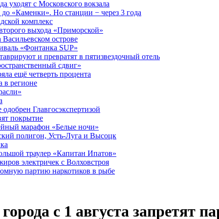
а уходят с Московского вокзала
до «Каменки». Но станции − через 3 года
дской комплекс
второго выхода «Приморской»
 Васильевском острове
тиваль «Фонтанка SUP»
аврируют и превратят в пятизвездочный отель
ространственный сдвиг»
ряла ещё четверть процента
 в регионе
расли»
а
 одобрен Главгосэкспертизой
вят покрытие
лейный марафон «Белые ночи»
кий полигон, Усть-Луга и Высоцк
ика
большой траулер «Капитан Ипатов»
жиров электричек с Волховстроя
ромную партию наркотиков в рыбе
 города с 1 августа запретят 