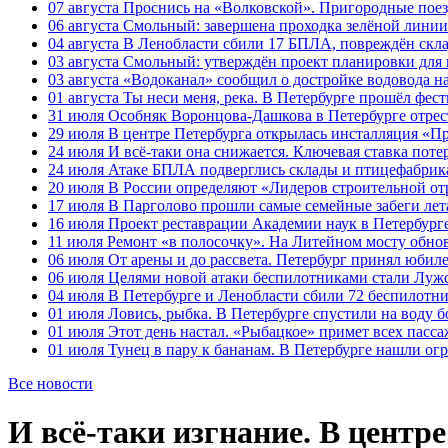
07 августа
Проснись на «Волковской». Пригородные поезд
06 августа
Смольный: завершена проходка зелёной линии 
04 августа
В Ленобласти сбили 17 БПЛА, повреждён скла
03 августа
Смольный: утверждён проект планировки для 
03 августа
«Водоканал» сообщил о достройке водовода на
01 августа
Ты неси меня, река. В Петербурге прошёл фес
31 июля
Особняк Воронцова-Дашкова в Петербурге отрест
29 июля
В центре Петербурга открылась инсталляция «П
24 июля
И всё-таки она снижается. Ключевая ставка поте
24 июля
Атаке БПЛА подверглись склады и птицефабрика
20 июля
В России определяют «Лидеров строительной от
17 июля
В Парголово прошли самые семейные забеги лет
16 июля
Проект реставрации Академии наук в Петербурге
11 июля
Ремонт «в полосочку». На Литейном мосту обно
06 июля
От арены и до рассвета. Петербург принял юби
06 июля
Целями новой атаки беспилотниками стали Лужс
04 июля
В Петербурге и Ленобласти сбили 72 беспилотн
01 июля
Ловись, рыбка. В Петербурге спустили на воду 
01 июля
Этот день настал. «Рыбацкое» примет всех пасса
01 июля
Тунец в пару к бананам. В Петербурге нашли ог
Все новости
И всё-таки изгнание. В центре