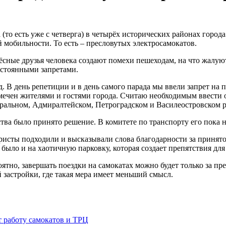
 (то есть уже с четверга) в четырёх исторических районах горо
 мобильности. То есть – пресловутых электросамокатов.
ёсные друзья человека создают помехи пешеходам, на что жалую
остоянными запретами.
В день репетиции и в день самого парада мы ввели запрет на п
ечен жителями и гостями города. Считаю необходимым ввести 
тральном, Адмиралтейском, Петроградском и Василеостровском ра
тва было принято решение. В комитете по транспорту его пока н
ристы подходили и высказывали слова благодарности за принято
было и на хаотичную парковку, которая создает препятствия для
роятно, завершать поездки на самокатах можно будет только за п
застройки, где такая мера имеет меньший смысл.
т работу самокатов и ТРЦ