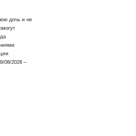
нюю дочь и не
омогут
ода
аниями
еции
8/08/2026 –