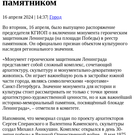
памятником
16 апреля 2024 | 14:37|
Город
Во вторник, 16 апреля, было выпущено распоряжение
председателя КГИОП о включении монумента героическим
защитникам Ленинграда (на площади Победы) в реестр
памятников. Он официально признан объектом культурного
наследия регионального значения.
«Монумент героическим защитникам Ленинграда
представляет собой сложный комплекс, сочетающий
архитектуру, скульптуру и монументально-декоративную
живопись. Он играет важнейшую роль в застройке южной
части города, являясь символическими «воротами»
Санкт‑Петербурга. Значение монумента для истории и
культуры стоит рассматривать не только с точки зрения
архитектурно-художественной ценности, но и как важнейший
историко-мемориальный памятник, посвящённый блокаде
Ленинграда», – отметили в комитете.
Напомним, что мемориал создан по проекту архитекторов
Сергея Сперанского и Валентина Каменского, скульптуры
создал Михаил Аникушин. Комплекс открылся в день 30-
летия победы в Великой Отечественной войне – 9 мая 1975