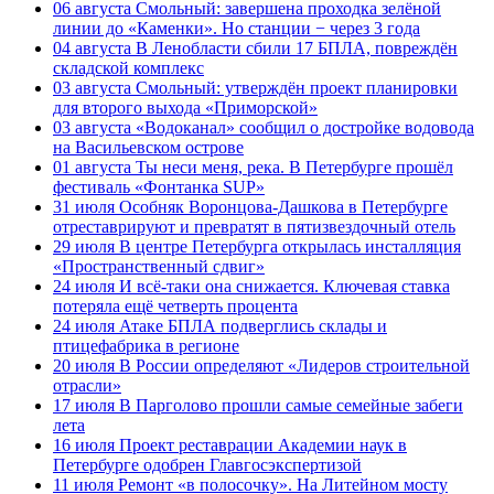
06 августа
Смольный: завершена проходка зелёной
линии до «Каменки». Но станции − через 3 года
04 августа
В Ленобласти сбили 17 БПЛА, повреждён
складской комплекс
03 августа
Смольный: утверждён проект планировки
для второго выхода «Приморской»
03 августа
«Водоканал» сообщил о достройке водовода
на Васильевском острове
01 августа
Ты неси меня, река. В Петербурге прошёл
фестиваль «Фонтанка SUP»
31 июля
Особняк Воронцова-Дашкова в Петербурге
отреставрируют и превратят в пятизвездочный отель
29 июля
В центре Петербурга открылась инсталляция
«Пространственный сдвиг»
24 июля
И всё-таки она снижается. Ключевая ставка
потеряла ещё четверть процента
24 июля
Атаке БПЛА подверглись склады и
птицефабрика в регионе
20 июля
В России определяют «Лидеров строительной
отрасли»
17 июля
В Парголово прошли самые семейные забеги
лета
16 июля
Проект реставрации Академии наук в
Петербурге одобрен Главгосэкспертизой
11 июля
Ремонт «в полосочку». На Литейном мосту