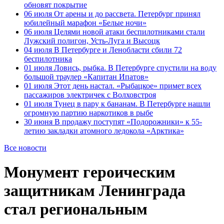
обновят покрытие
06 июля
От арены и до рассвета. Петербург принял
юбилейный марафон «Белые ночи»
06 июля
Целями новой атаки беспилотниками стали
Лужский полигон, Усть-Луга и Высоцк
04 июля
В Петербурге и Ленобласти сбили 72
беспилотника
01 июля
Ловись, рыбка. В Петербурге спустили на воду
большой траулер «Капитан Ипатов»
01 июля
Этот день настал. «Рыбацкое» примет всех
пассажиров электричек с Волховстроя
01 июля
Тунец в пару к бананам. В Петербурге нашли
огромную партию наркотиков в рыбе
30 июня
В продажу поступят «Подорожники» к 55-
летию закладки атомного ледокола «Арктика»
Все новости
Монумент героическим
защитникам Ленинграда
стал региональным