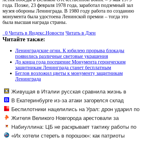
года. Позже, 23 февраля 1978 года, заработал подземный зал
музея обороны Ленинграда. В 1980 году работа по созданию
монумента была удостоена Ленинской премии – тогда это
была высшая награда страны.
0
Читать в
Я
ндекс.Новости
Читать в Дзен
Читайте также:
Ленинградские огни. К юбилею прорыва блокады
появились различные световые украшения
До конца года посещение Монумента героическим
защитникам Ленинграда станет бесплатным
Беглов возложил цветы к монументу защитникам
Ленинграда
Живущая в Италии русская сравнила жизнь в
Европе и в Крыму
В Екатеринбурге из-за атаки загорелся склад
Wildberries - Новости на Вести.ru
Беспилотники нацелились на Урал: дрон ударил по
складу Wildberries — кадры
Жителя Великого Новгорода арестовали за
сексуальное насилие над младенцем
Набиуллина: ЦБ не раскрывает тактику работы по
возврату замороженных активов
«Их хотели стереть в порошок»: как патриоты