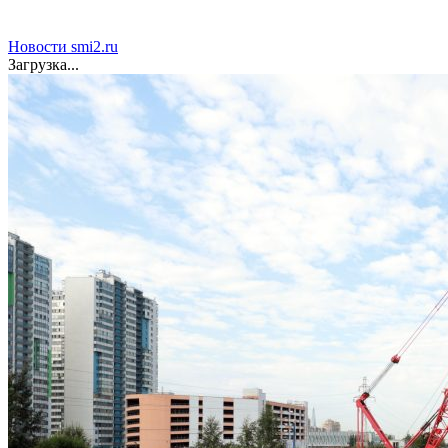
Рыбин и Сенчукова бросили вызов «гнилому шоу-
бизу»
Новости smi2.ru
Загрузка...