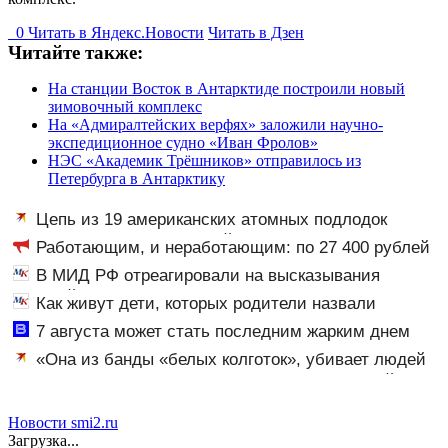
0
Читать в
Я
ндекс.Новости
Читать в Дзен
Читайте также:
На станции Восток в Антарктиде построили новый
зимовочный комплекс
На «Адмиралтейских верфях» заложили научно-
экспедиционное судно «Иван Фролов»
НЭС «Академик Трёшников» отправилось из
Петербурга в Антарктику
Цепь из 19 американских атомных подлодок
«окружает» Россию и Китай: это инструмент первого
Работающим, и неработающим: по 27 400 рублей
массированного удара
вручат пенсионерам в сентябре - PrimaMedia.ru
В МИД РФ отреагировали на высказывания
властей Японии про атаку на Хиросиму
Как живут дети, которых родители назвали
диковинными именами?
7 августа может стать последним жарким днем
этого лета в Москве - Новости на Вести.ru
«Она из банды «белых колготок», убивает людей
бактериями»: Отшельник-«император», который
пытался расстрелять из автомата тещу, получил 11
лет колонии
Новости smi2.ru
Загрузка...