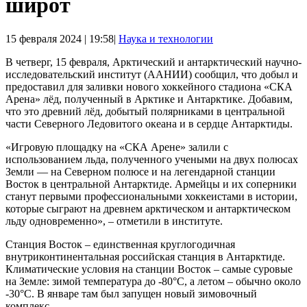
широт
15 февраля 2024 | 19:58|
Наука и технологии
В четверг, 15 февраля, Арктический и антарктический научно-
исследовательский институт (ААНИИ) сообщил, что добыл и
предоставил для заливки нового хоккейного стадиона «СКА
Арена» лёд, полученный в Арктике и Антарктике. Добавим,
что это древний лёд, добытый полярниками в центральной
части Северного Ледовитого океана и в сердце Антарктиды.
«Игровую площадку на «СКА Арене» залили с
использованием льда, полученного учеными на двух полюсах
Земли — на Северном полюсе и на легендарной станции
Восток в центральной Антарктиде. Армейцы и их соперники
станут первыми профессиональными хоккеистами в истории,
которые сыграют на древнем арктическом и антарктическом
льду одновременно», – отметили в институте.
Станция Восток – единственная круглогодичная
внутриконтинентальная российская станция в Антарктиде.
Климатические условия на станции Восток – самые суровые
на Земле: зимой температура до -80°С, а летом – обычно около
-30°С. В январе там был запущен новый зимовочный
комплекс.