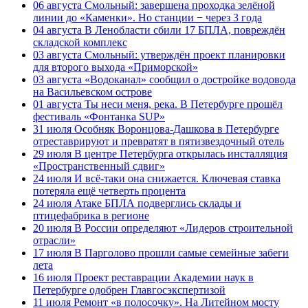
06 августа
Смольный: завершена проходка зелёной
линии до «Каменки». Но станции − через 3 года
04 августа
В Ленобласти сбили 17 БПЛА, повреждён
складской комплекс
03 августа
Смольный: утверждён проект планировки
для второго выхода «Приморской»
03 августа
«Водоканал» сообщил о достройке водовода
на Васильевском острове
01 августа
Ты неси меня, река. В Петербурге прошёл
фестиваль «Фонтанка SUP»
31 июля
Особняк Воронцова-Дашкова в Петербурге
отреставрируют и превратят в пятизвездочный отель
29 июля
В центре Петербурга открылась инсталляция
«Пространственный сдвиг»
24 июля
И всё-таки она снижается. Ключевая ставка
потеряла ещё четверть процента
24 июля
Атаке БПЛА подверглись склады и
птицефабрика в регионе
20 июля
В России определяют «Лидеров строительной
отрасли»
17 июля
В Парголово прошли самые семейные забеги
лета
16 июля
Проект реставрации Академии наук в
Петербурге одобрен Главгосэкспертизой
11 июля
Ремонт «в полосочку». На Литейном мосту