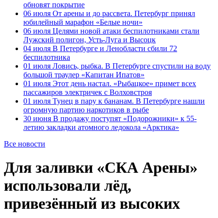
обновят покрытие
06 июля
От арены и до рассвета. Петербург принял
юбилейный марафон «Белые ночи»
06 июля
Целями новой атаки беспилотниками стали
Лужский полигон, Усть-Луга и Высоцк
04 июля
В Петербурге и Ленобласти сбили 72
беспилотника
01 июля
Ловись, рыбка. В Петербурге спустили на воду
большой траулер «Капитан Ипатов»
01 июля
Этот день настал. «Рыбацкое» примет всех
пассажиров электричек с Волховстроя
01 июля
Тунец в пару к бананам. В Петербурге нашли
огромную партию наркотиков в рыбе
30 июня
В продажу поступят «Подорожники» к 55-
летию закладки атомного ледокола «Арктика»
Все новости
Для заливки «СКА Арены»
использовали лёд,
привезённый из высоких