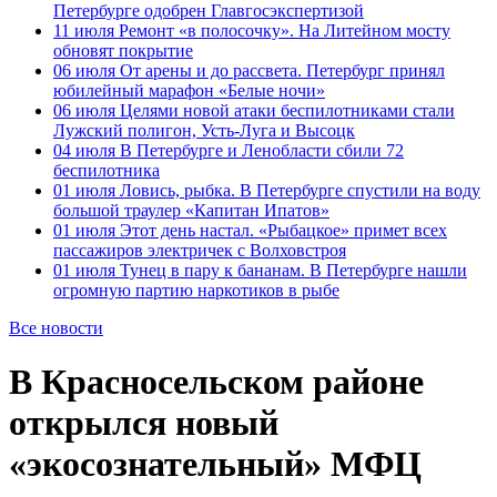
Петербурге одобрен Главгосэкспертизой
11 июля
Ремонт «в полосочку». На Литейном мосту
обновят покрытие
06 июля
От арены и до рассвета. Петербург принял
юбилейный марафон «Белые ночи»
06 июля
Целями новой атаки беспилотниками стали
Лужский полигон, Усть-Луга и Высоцк
04 июля
В Петербурге и Ленобласти сбили 72
беспилотника
01 июля
Ловись, рыбка. В Петербурге спустили на воду
большой траулер «Капитан Ипатов»
01 июля
Этот день настал. «Рыбацкое» примет всех
пассажиров электричек с Волховстроя
01 июля
Тунец в пару к бананам. В Петербурге нашли
огромную партию наркотиков в рыбе
Все новости
В Красносельском районе
открылся новый
«экосознательный» МФЦ