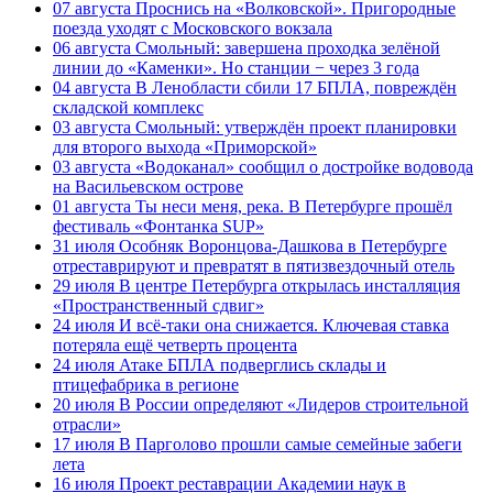
07 августа
Проснись на «Волковской». Пригородные
поезда уходят с Московского вокзала
06 августа
Смольный: завершена проходка зелёной
линии до «Каменки». Но станции − через 3 года
04 августа
В Ленобласти сбили 17 БПЛА, повреждён
складской комплекс
03 августа
Смольный: утверждён проект планировки
для второго выхода «Приморской»
03 августа
«Водоканал» сообщил о достройке водовода
на Васильевском острове
01 августа
Ты неси меня, река. В Петербурге прошёл
фестиваль «Фонтанка SUP»
31 июля
Особняк Воронцова-Дашкова в Петербурге
отреставрируют и превратят в пятизвездочный отель
29 июля
В центре Петербурга открылась инсталляция
«Пространственный сдвиг»
24 июля
И всё-таки она снижается. Ключевая ставка
потеряла ещё четверть процента
24 июля
Атаке БПЛА подверглись склады и
птицефабрика в регионе
20 июля
В России определяют «Лидеров строительной
отрасли»
17 июля
В Парголово прошли самые семейные забеги
лета
16 июля
Проект реставрации Академии наук в