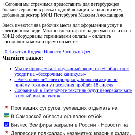
«Сегодня мы стремимся предоставить для петербуржцев
больше сервисов в рамках одной локации за один визит», –
добавил директор МФЦ Петербурга Максим Александров.
Здесь имеются два рабочих места для оформления услуг в
электронном виде. Можно сделать фото на документы, а окна
МФЦ оборудованы терминалами оплаты – оплатить
госпошлины можно прямо на месте.
0
Читать в
Я
ндекс.Новости
Читать в Дзен
Читайте также:
Мы не прощаемся. Популярный экоцентр «Собиратор»
уходит на «бессрочные каникулы»
"Электровесне" электродорогу. Большая акция по
приёму техники у населения пройдёт 18 апреля
Собранный в Петербурге текстиль будут перерабатывать
в новый вид перчаток
Пропавших супругов, уехавших отдыхать на
природу, нашли мертвыми на заднем сиденье
В Самарской области объявлен отбой
автомобиля
возможности атаки с воздуха
Бизнес Земфиры закрыли в России - Новости на
Вести.ru
Депрессия подкралась незаметно: красные флаги,