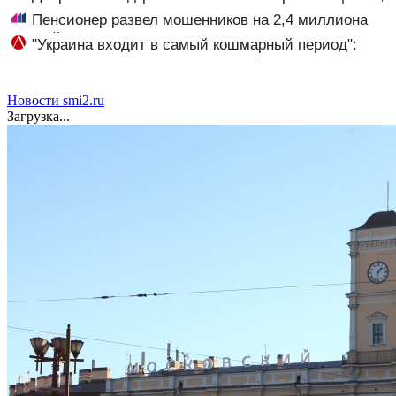
помощь себе и что происходит с мозгом
Пенсионер развел мошенников на 2,4 миллиона
рублей
"Украина входит в самый кошмарный период":
Врагу будет не до терактов! Первый из трёх
сценариев запущен: Новости СВО, военные сводки -
интерактивная карта боевых дей
Новости smi2.ru
Загрузка...