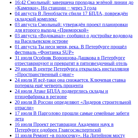
16:42
Смольный: завершена проходка зелёной линии до
«Каменки». Но станции − через 3 года
04 августа
В Ленобласти сбили 17 БПЛА, повреждён
складской комплекс
03 августа
Смольный: утверждён проект планировки
для второго выхода «Приморской»
03 августа
«Водоканал» сообщил о достройке водовода
на Васильевском острове
01 августа
Ты неси меня, река. В Петербурге прошёл
фестиваль «Фонтанка SUP»
31 июля
Особняк Воронцова-Дашкова в Петербурге
отреставрируют и превратят в пятизвездочный отель
29 июля
В центре Петербурга открылась инсталляция
«Пространственный сдвиг»
24 июля
И всё-таки она снижается. Ключевая ставка
потеряла ещё четверть процента
24 июля
Атаке БПЛА подверглись склады и
птицефабрика в регионе
20 июля
В России определяют «Лидеров строительной
отрасли»
17 июля
В Парголово прошли самые семейные забеги
лета
16 июля
Проект реставрации Академии наук в
Петербурге одобрен Главгосэкспертизой
11 июля
Ремонт «в полосочку». На Литейном мосту