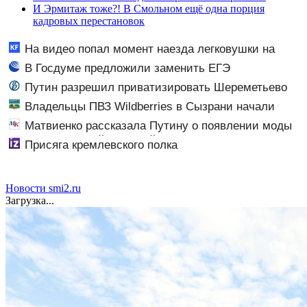
И Эрмитаж тоже?! В Смольном ещё одна порция
кадровых перестановок
На видео попал момент наезда легковушки на
пешеходов, где пострадали минимум восемь человек
В Госдуме предложили заменить ЕГЭ
06/08/2026 – Новости
госэкзаменами
Путин разрешил приватизировать Шереметьево
Владельцы ПВЗ Wildberries в Сызрани начали
выставлять бизнес на продажу
Матвиенко рассказала Путину о появлении моды
на семью и детей у российских студентов
Присяга кремлевского полка
Новости smi2.ru
Загрузка...