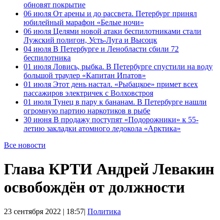
обновят покрытие
06 июля
От арены и до рассвета. Петербург принял
юбилейный марафон «Белые ночи»
06 июля
Целями новой атаки беспилотниками стали
Лужский полигон, Усть-Луга и Высоцк
04 июля
В Петербурге и Ленобласти сбили 72
беспилотника
01 июля
Ловись, рыбка. В Петербурге спустили на воду
большой траулер «Капитан Ипатов»
01 июля
Этот день настал. «Рыбацкое» примет всех
пассажиров электричек с Волховстроя
01 июля
Тунец в пару к бананам. В Петербурге нашли
огромную партию наркотиков в рыбе
30 июня
В продажу поступят «Подорожники» к 55-
летию закладки атомного ледокола «Арктика»
Все новости
Глава КРТИ Андрей Левакин
освобождён от должности
23 сентября 2022 | 18:57|
Политика