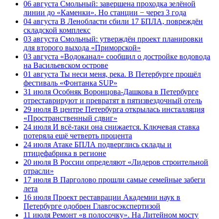
06 августа
Смольный: завершена проходка зелёной
линии до «Каменки». Но станции − через 3 года
04 августа
В Ленобласти сбили 17 БПЛА, повреждён
складской комплекс
03 августа
Смольный: утверждён проект планировки
для второго выхода «Приморской»
03 августа
«Водоканал» сообщил о достройке водовода
на Васильевском острове
01 августа
Ты неси меня, река. В Петербурге прошёл
фестиваль «Фонтанка SUP»
31 июля
Особняк Воронцова-Дашкова в Петербурге
отреставрируют и превратят в пятизвездочный отель
29 июля
В центре Петербурга открылась инсталляция
«Пространственный сдвиг»
24 июля
И всё-таки она снижается. Ключевая ставка
потеряла ещё четверть процента
24 июля
Атаке БПЛА подверглись склады и
птицефабрика в регионе
20 июля
В России определяют «Лидеров строительной
отрасли»
17 июля
В Парголово прошли самые семейные забеги
лета
16 июля
Проект реставрации Академии наук в
Петербурге одобрен Главгосэкспертизой
11 июля
Ремонт «в полосочку». На Литейном мосту