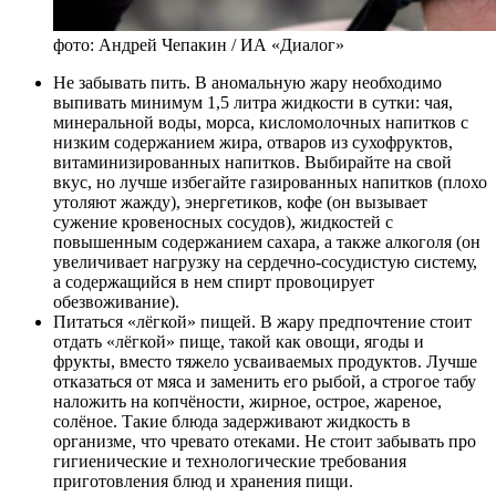
фото: Андрей Чепакин / ИА «Диалог»
Не забывать пить. В аномальную жару необходимо
выпивать минимум 1,5 литра жидкости в сутки: чая,
минеральной воды, морса, кисломолочных напитков с
низким содержанием жира, отваров из сухофруктов,
витаминизированных напитков. Выбирайте на свой
вкус, но лучше избегайте газированных напитков (плохо
утоляют жажду), энергетиков, кофе (он вызывает
сужение кровеносных сосудов), жидкостей с
повышенным содержанием сахара, а также алкоголя (он
увеличивает нагрузку на сердечно-сосудистую систему,
а содержащийся в нем спирт провоцирует
обезвоживание).
Питаться «лёгкой» пищей. В жару предпочтение стоит
отдать «лёгкой» пище, такой как овощи, ягоды и
фрукты, вместо тяжело усваиваемых продуктов. Лучше
отказаться от мяса и заменить его рыбой, а строгое табу
наложить на копчёности, жирное, острое, жареное,
солёное. Такие блюда задерживают жидкость в
организме, что чревато отеками. Не стоит забывать про
гигиенические и технологические требования
приготовления блюд и хранения пищи.