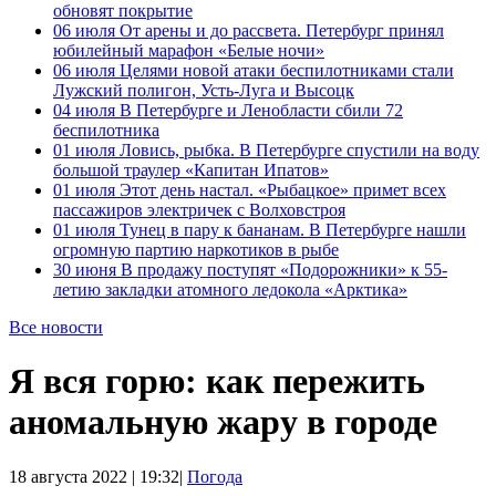
обновят покрытие
06 июля
От арены и до рассвета. Петербург принял
юбилейный марафон «Белые ночи»
06 июля
Целями новой атаки беспилотниками стали
Лужский полигон, Усть-Луга и Высоцк
04 июля
В Петербурге и Ленобласти сбили 72
беспилотника
01 июля
Ловись, рыбка. В Петербурге спустили на воду
большой траулер «Капитан Ипатов»
01 июля
Этот день настал. «Рыбацкое» примет всех
пассажиров электричек с Волховстроя
01 июля
Тунец в пару к бананам. В Петербурге нашли
огромную партию наркотиков в рыбе
30 июня
В продажу поступят «Подорожники» к 55-
летию закладки атомного ледокола «Арктика»
Все новости
Я вся горю: как пережить
аномальную жару в городе
18 августа 2022 | 19:32|
Погода