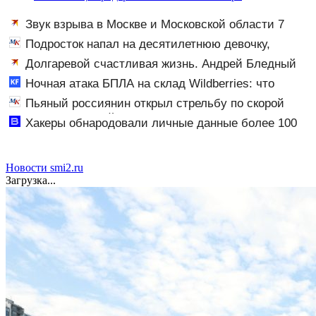
Звук взрыва в Москве и Московской области 7
августа 2026 года: Причины, источник, откуда был
Подросток напал на десятилетнюю девочку,
громкий хлопок
ворвавшись в квартиру
Долгаревой счастливая жизнь. Андрей Бледный
пронзительно зачитал стихи вместо рэпа: «У меня на
Ночная атака БПЛА на склад Wildberries: что
душе сто и один шов — это туше»
известно об очередном ударе по логистическим
Пьяный россиянин открыл стрельбу по скорой
центрам 07/08/2026 – Новости
помощи и полицейским
Хакеры обнародовали личные данные более 100
тысяч британских силовиков - Новости на Вести.ru
Новости smi2.ru
Загрузка...