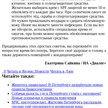
купание, зонтики и солнцезащитные средства.
Желательно выбирать крем с SPF-защитой не менее 50 и
обновлять его каждые два часа. При солнечном ожоге не
используйте лёд, скрабы и спиртосодержащие средства.
Не нужно прокалывать волдыри и сдирать облезающую
кожу. Иначе вы можете занести инфекцию. Если вы все
же обгорели, используйте специальные крема от
ожогов, при болях можно принять обезболивающее или
противовоспалительные средства.
Придерживаясь этих простых советов, вы переживёте это
непростое время без потерь. Берегите своё здоровье и голову, а
также держитесь помещений с кондиционерами!
Екатерина Сайкина / ИА «Диалог»
0
Читать в
Я
ндекс.Новости
Читать в Дзен
Читайте также:
Женитесь правильно! В Петербурге разработали новые
правила бракосочетания
Собачья радость: где в Петербурге гулять с питомцем?
Новые площадки и правила поведения
МЧС предупреждает. Жителям Петербурга рассказали,
сколько ещё продержится аномальная жара