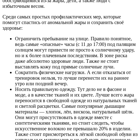
обостряющимися из-за жары, дети, а также люди с
избыточным весом.
Среди самых простых профилактических мер, которые
помогут спастись от аномальной жары и сохранить своё
здоровье:
Ограничить пребывание на улице. Правило понятное,
ведь самые «опасные» часы (с 11 до 17:00) под палящим
солнцем могут привести не просто к солнечному удару,
но и к более плачевным последствиям. В зоне риска
даже абсолютно здоровые люди. Также не стоит
выставлять кожу под прямые солнечные лучи.
Сократить физические нагрузки. А если отказаться от
тренировок нельзя, то лучше перенести их на раннее
утро или поздний вечер.
Носить правильную одежду. Тут дело не в фасоне и
моде, а в качестве тканей и их цвете. Лучше всего жара
переносится в свободной одежде из натуральных тканей
и светлой расцветки. Самые популярные дышащие
материалы — хлопок, лён, вискоза, натуральный шёлк.
Они могут присутствовать в одежде вместе с
синтетическими тканями, но стоит следить, чтобы
искусственное волокно не превышало 20% в изделии.
Также стоит присмотреться к лёгкой свободной обуви из
натуральных материалов и не забывать про головные