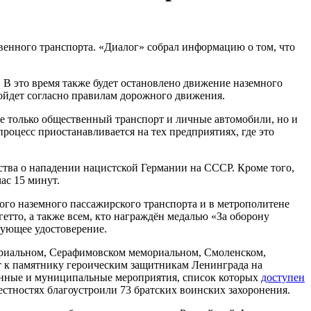
твенного транспорта. «Диалог» собрал информацию о том, что
 В это время также будет остановлено движение наземного
ройдет согласно правилам дорожного движения.
 не только общественный транспорт и личные автомобили, но и
роцесс приостанавливается на тех предприятиях, где это
ьства о нападении нацистской Германии на СССР. Кроме того,
ас 15 минут.
ого наземного пассажирского транспорта и в метрополитене
тто, а также всем, кто награждён медалью «За оборону
вующее удостоверение.
мориальном, Серафимовском мемориальном, Смоленском,
ут к памятнику героическим защитникам Ленинграда на
енные и муниципальные мероприятия, список которых
доступен
естностях благоустроили 73 братских воинских захоронения.