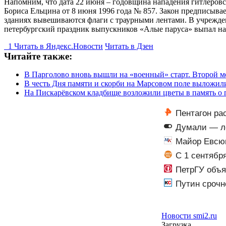
Напомним, что дата 22 июня – годовщина нападения гитлеровс
Бориса Ельцина от 8 июня 1996 года № 857. Закон предписыва
зданиях вывешиваются флаги с траурными лентами. В учреждени
петербургский праздник выпускников «Алые паруса» выпал на 
1
Читать в
Я
ндекс.Новости
Читать в Дзен
Читайте также:
В Парголово вновь вышли на «военный» старт. Второй м
В честь Дня памяти и скорби на Марсовом поле выложили
На Пискарёвском кладбище возложили цветы в память о
Пентагон ра
Думали — ле
ульяновцы про
Майор Евсюк
С 1 сентябр
ПетрГУ объя
Путин срочн
Новости smi2.ru
Загрузка...