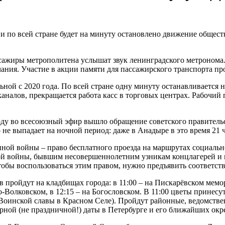
е и по всей стране будет на минуту остановлено движение общес
ссажиры метрополитена услышат звук ленинградского метронома.
чания. Участие в акции памяти для пассажирского транспорта п
льной с 2020 года. По всей стране одну минуту останавливается
налов, прекращается работа касс в торговых центрах. Рабочий п
 году во всесоюзный эфир вышло обращение советского правител
о не выпадает на ночной период: даже в Анадыре в это время 21 ч
нной войны – право бесплатного проезда на маршрутах социальн
й войны, бывшим несовершеннолетним узникам концлагерей и ге
обы воспользоваться этим правом, нужно предъявить соответст
в пройдут на кладбищах города: в 11:00 – на Пискарёвском ме
-Волковском, в 12:15 – на Богословском. В 11:00 цветы принес
Воинской славы в Красном Селе). Пройдут районные, ведомств
урной (не праздничной!) даты в Петербурге и его ближайших окр