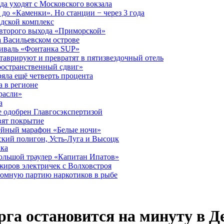
а уходят с Московского вокзала
до «Каменки». Но станции − через 3 года
дской комплекс
второго выхода «Приморской»
 Васильевском острове
тиваль «Фонтанка SUP»
аврируют и превратят в пятизвездочный отель
ространственный сдвиг»
ряла ещё четверть процента
 в регионе
расли»
а
 одобрен Главгосэкспертизой
вят покрытие
лейный марафон «Белые ночи»
кий полигон, Усть-Луга и Высоцк
ика
большой траулер «Капитан Ипатов»
жиров электричек с Волховстроя
ромную партию наркотиков в рыбе
га остановится на минуту в Д