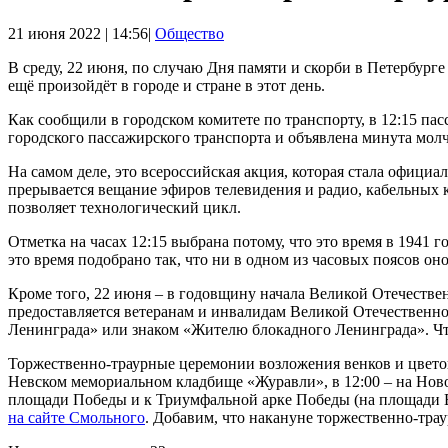
21 июня 2022 | 14:56|
Общество
В среду, 22 июня, по случаю Дня памяти и скорби в Петербург
ещё произойдёт в городе и стране в этот день.
Как сообщили в городском комитете по транспорту, в 12:15 па
городского пассажирского транспорта и объявлена минута мол
На самом деле, это всероссийская акция, которая стала официа
прерывается вещание эфиров телевидения и радио, кабельных ка
позволяет технологический цикл.
Отметка на часах 12:15 выбрана потому, что это время в 1941
это время подобрано так, что ни в одном из часовых поясов он
Кроме того, 22 июня – в годовщину начала Великой Отечестве
предоставляется ветеранам и инвалидам Великой Отечественно
Ленинграда» или знаком «Жителю блокадного Ленинграда». Чт
Торжественно-траурные церемонии возложения венков и цвето
Невском мемориальном кладбище «Журавли», в 12:00 – на Ново
площади Победы и к Триумфальной арке Победы (на площади 
на сайте Смольного
. Добавим, что накануне торжественно-тра