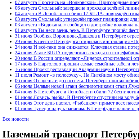
07 августа
Проснись на «Волковской». Пригородные поезд
06 августа
Смольный: завершена проходка зелёной линии 
04 августа
В Ленобласти сбили 17 БПЛА, повреждён скла
03 августа
Смольный: утверждён проект планировки для 
03 августа
«Водоканал» сообщил о достройке водовода на
01 августа
Ты неси меня, река. В Петербурге прошёл фес
31 июля
Особняк Воронцова-Дашкова в Петербурге отрест
29 июля
В центре Петербурга открылась инсталляция «П
24 июля
И всё-таки она снижается. Ключевая ставка поте
24 июля
Атаке БПЛА подверглись склады и птицефабрика
20 июля
В России определяют «Лидеров строительной от
17 июля
В Парголово прошли самые семейные забеги лет
16 июля
Проект реставрации Академии наук в Петербурге
11 июля
Ремонт «в полосочку». На Литейном мосту обно
06 июля
От арены и до рассвета. Петербург принял юби
06 июля
Целями новой атаки беспилотниками стали Лужс
04 июля
В Петербурге и Ленобласти сбили 72 беспилотн
01 июля
Ловись, рыбка. В Петербурге спустили на воду 
01 июля
Этот день настал. «Рыбацкое» примет всех пасса
01 июля
Тунец в пару к бананам. В Петербурге нашли ог
Все новости
Наземный транспорт Петербур