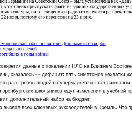
кой Германии на Советский Союз – была установлена как «День
ет в этот день приспускать флаги на зданиях государственных 
ях культуры, на телевидении и радио отменяются развлекательн
22 июня, поэтому его перенесли на 23 июня.
емориальный забег посвятили Дню памяти и скорби
 медаль из свечей
 погибших в годы войны
ссекретил данные о появлении НЛО на Ближнем Востоке
нь, оказалось — дефицит: пять симптомов нехватки же
должают игнорировать
ов расстрелял людей в супермаркете и стал символом
я оренбургских школьников ждут изменения в учебной п
вил дополнительный набор на бюджет
о вызвал всех ключевых руководителей в Кремль. Что 