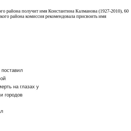
о района получит имя Константина Калманова (1927-2010), 60
ского района комиссия рекомендовала присвоить имя
й поставил
бой
ерть на глазах у
и городов
ери. Тверь
ал