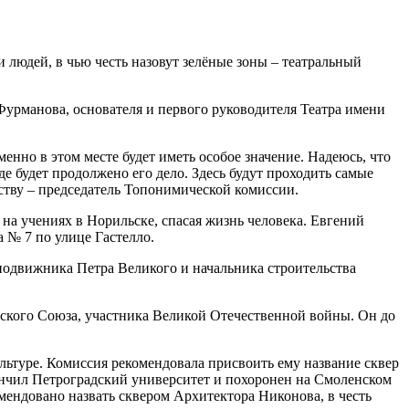
 людей, в чью честь назовут зелёные зоны – театральный
урманова, основателя и первого руководителя Театра имени
енно в этом месте будет иметь особое значение. Надеюсь, что
е будет продолжено его дело. Здесь будут проходить самые
ству – председатель Топонимической комиссии.
на учениях в Норильске, спасая жизнь человека. Евгений
 № 7 по улице Гастелло.
подвижника Петра Великого и начальника строительства
ского Союза, участника Великой Отечественной войны. Он до
льтуре. Комиссия рекомендовала присвоить ему название сквер
кончил Петроградский университет и похоронен на Смоленском
мендовано назвать сквером Архитектора Никонова, в честь