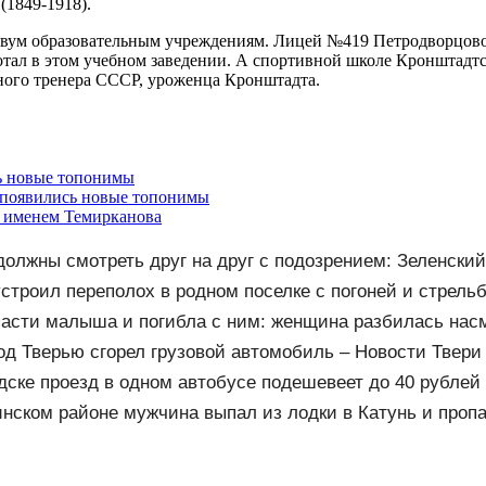
(1849-1918).
двум образовательным учреждениям. Лицей №419 Петродворцовог
ботал в этом учебном заведении. А спортивной школе Кронштадт
ьного тренера СССР, уроженца Кронштадта.
сь новые топонимы
о появились новые топонимы
и именем Темирканова
должны смотреть друг на друг с подозрением: Зеленски
дипломатам
устроил переполох в родном поселке с погоней и стрель
асти малыша и погибла с ним: женщина разбилась насм
26 – Новости
од Тверью сгорел грузовой автомобиль – Новости Твери 
ти сегодня - Afanasy.biz – Тверские новости. Новости Тв
дске проезд в одном автобусе подешевеет до 40 рублей
инском районе мужчина выпал из лодки в Катунь и проп