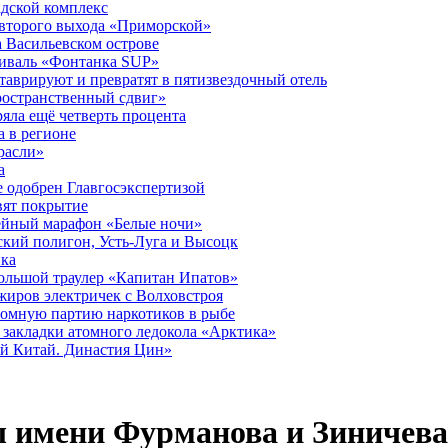
дской комплекс
второго выхода «Приморской»
 Васильевском острове
тиваль «Фонтанка SUP»
аврируют и превратят в пятизвездочный отель
ространственный сдвиг»
ряла ещё четверть процента
 в регионе
расли»
а
 одобрен Главгосэкспертизой
вят покрытие
лейный марафон «Белые ночи»
кий полигон, Усть-Луга и Высоцк
ика
большой траулер «Капитан Ипатов»
жиров электричек с Волховстроя
ромную партию наркотиков в рыбе
закладки атомного ледокола «Арктика»
й Китай. Династия Цин»
ы имени Фурманова и Зиничева