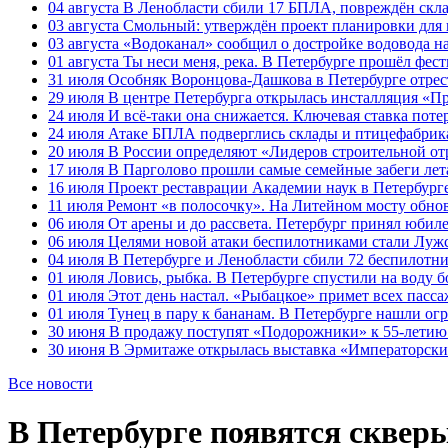
04 августа
В Ленобласти сбили 17 БПЛА, повреждён скла
03 августа
Смольный: утверждён проект планировки для 
03 августа
«Водоканал» сообщил о достройке водовода на
01 августа
Ты неси меня, река. В Петербурге прошёл фес
31 июля
Особняк Воронцова-Дашкова в Петербурге отрест
29 июля
В центре Петербурга открылась инсталляция «П
24 июля
И всё-таки она снижается. Ключевая ставка поте
24 июля
Атаке БПЛА подверглись склады и птицефабрика
20 июля
В России определяют «Лидеров строительной от
17 июля
В Парголово прошли самые семейные забеги лет
16 июля
Проект реставрации Академии наук в Петербурге
11 июля
Ремонт «в полосочку». На Литейном мосту обно
06 июля
От арены и до рассвета. Петербург принял юби
06 июля
Целями новой атаки беспилотниками стали Лужс
04 июля
В Петербурге и Ленобласти сбили 72 беспилотн
01 июля
Ловись, рыбка. В Петербурге спустили на воду 
01 июля
Этот день настал. «Рыбацкое» примет всех пасса
01 июля
Тунец в пару к бананам. В Петербурге нашли ог
30 июня
В продажу поступят «Подорожники» к 55-летию 
30 июня
В Эрмитаже открылась выставка «Императорски
Все новости
В Петербурге появятся сквер