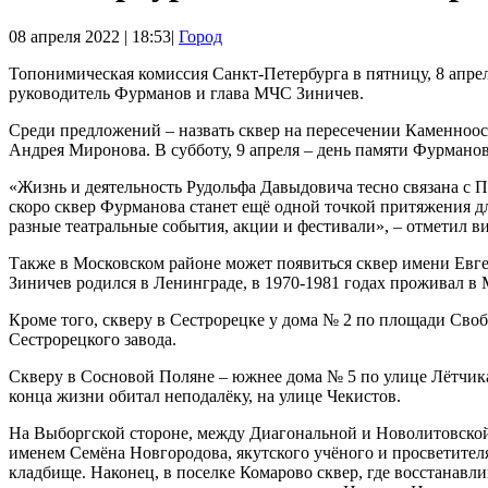
08 апреля 2022 | 18:53|
Город
Топонимическая комиссия Санкт-Петербурга в пятницу, 8 апрел
руководитель Фурманов и глава МЧС Зиничев.
Среди предложений – назвать сквер на пересечении Каменноос
Андрея Миронова. В субботу, 9 апреля – день памяти Фурманова
«Жизнь и деятельность Рудольфа Давыдовича тесно связана с П
скоро сквер Фурманова станет ещё одной точкой притяжения дл
разные театральные события, акции и фестивали», – отметил в
Также в Московском районе может появиться сквер имени Евген
Зиничев родился в Ленинграде, в 1970-1981 годах проживал в 
Кроме того, скверу в Сестрорецке у дома № 2 по площади Сво
Сестрорецкого завода.
Скверу в Сосновой Поляне – южнее дома № 5 по улице Лётчик
конца жизни обитал неподалёку, на улице Чекистов.
На Выборгской стороне, между Диагональной и Новолитовской 
именем Семёна Новгородова, якутского учёного и просветител
кладбище. Наконец, в поселке Комарово сквер, где восстанавл