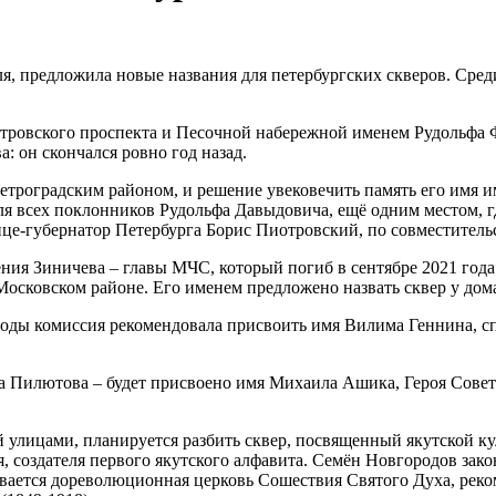
я, предложила новые названия для петербургских скверов. Среди
тровского проспекта и Песочной набережной именем Рудольфа Ф
: он скончался ровно год назад.
етроградским районом, и решение увековечить память его имя им
я всех поклонников Рудольфа Давыдовича, ещё одним местом, гд
ице-губернатор Петербурга Борис Пиотровский, по совместитель
ия Зиничева – главы МЧС, который погиб в сентябре 2021 года 
Московском районе. Его именем предложено назвать сквер у дома
боды комиссия рекомендовала присвоить имя Вилима Геннина, с
а Пилютова – будет присвоено имя Михаила Ашика, Героя Совет
улицами, планируется разбить сквер, посвященный якутской ку
я, создателя первого якутского алфавита. Семён Новгородов за
ивается дореволюционная церковь Сошествия Святого Духа, реко