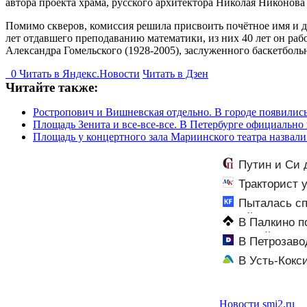
автора проекта храма, русского архитектора Николая Никонова 
Помимо скверов, комиссия решила присвоить почётное имя и 
лет отдавшего преподаванию математики, из них 40 лет он ра
Александра Гомельского (1928-2005), заслуженного баскетбол
0
Читать в
Я
ндекс.Новости
Читать в Дзен
Читайте также:
Ростропович и Вишневская отдельно. В городе появили
Площадь Зенита и все-все-все. В Петербурге официальн
Площадь у концертного зала Мариинского театра назвал
Путин и Си 
задачу своим 
Тракторист 
Пыталась сп
детей 06/08/20
В Палкино п
Тверской облас
В Петрозаво
новости. Новос
В Усть-Кокс
Новости smi2.ru