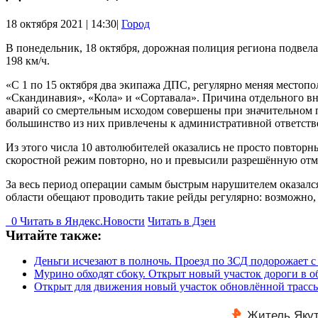
18 октября 2021 | 14:30|
Город
В понедельник, 18 октября, дорожная полиция региона подвел
198 км/ч.
«С 1 по 15 октября два экипажа ДПС, регулярно меняя местоп
«Скандинавия», «Кола» и «Сортавала». Причина отдельного в
аварий со смертельным исходом совершены при значительном 
большинство из них привлечены к административной ответств
Из этого числа 10 автолюбителей оказались не просто повтор
скоростной режим повторно, но и превысили разрешённую отмет
За весь период операции самым быстрым нарушителем оказалс
области обещают проводить такие рейды регулярно: возможно,
0
Читать в
Я
ндекс.Новости
Читать в Дзен
Читайте также:
Деньги исчезают в полночь. Проезд по ЗСД подорожает с
Мурино обходят сбоку. Открыт новый участок дороги в о
Открыт для движения новый участок обновлённой трасс
Житель Якут