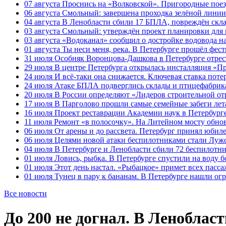
07 августа
Проснись на «Волковской». Пригородные поезд
06 августа
Смольный: завершена проходка зелёной линии 
04 августа
В Ленобласти сбили 17 БПЛА, повреждён скла
03 августа
Смольный: утверждён проект планировки для 
03 августа
«Водоканал» сообщил о достройке водовода на
01 августа
Ты неси меня, река. В Петербурге прошёл фес
31 июля
Особняк Воронцова-Дашкова в Петербурге отрест
29 июля
В центре Петербурга открылась инсталляция «П
24 июля
И всё-таки она снижается. Ключевая ставка поте
24 июля
Атаке БПЛА подверглись склады и птицефабрика
20 июля
В России определяют «Лидеров строительной от
17 июля
В Парголово прошли самые семейные забеги лет
16 июля
Проект реставрации Академии наук в Петербурге
11 июля
Ремонт «в полосочку». На Литейном мосту обно
06 июля
От арены и до рассвета. Петербург принял юби
06 июля
Целями новой атаки беспилотниками стали Лужс
04 июля
В Петербурге и Ленобласти сбили 72 беспилотн
01 июля
Ловись, рыбка. В Петербурге спустили на воду 
01 июля
Этот день настал. «Рыбацкое» примет всех пасса
01 июля
Тунец в пару к бананам. В Петербурге нашли ог
Все новости
До 200 не догнал. В Леноблас