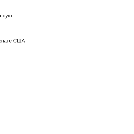
асную
Сенате США