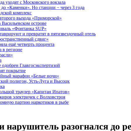
а уходят с Московского вокзала
до «Каменки». Но станции − через 3 года
дской комплекс
второго выхода «Приморской»
 Васильевском острове
тиваль «Фонтанка SUP»
аврируют и превратят в пятизвездочный отель
ространственный сдвиг»
ряла ещё четверть процента
 в регионе
расли»
а
 одобрен Главгосэкспертизой
вят покрытие
лейный марафон «Белые ночи»
кий полигон, Усть-Луга и Высоцк
ика
большой траулер «Капитан Ипатов»
жиров электричек с Волховстроя
ромную партию наркотиков в рыбе
ти нарушитель разогнался до 