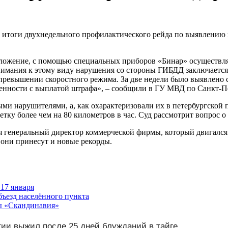
а итоги двухнедельного профилактического рейда по выявлению 
оложение, с помощью специальных приборов «Бинар» осуществля
нимания к этому виду нарушения со стороны ГИБДД заключается
превышении скоростного режима. За две недели было выявлено
енности с выплатой штрафа», – сообщили в ГУ МВД по Санкт-Пе
ными нарушителями, а, как охарактеризовали их в петербургско
ку более чем на 80 километров в час. Суд рассмотрит вопрос о
я генеральный директор коммерческой фирмы, который двигался
 они принесут и новые рекорды.
 17 января
бъезд населённого пункта
ы «Скандинавия»
ии выжил после 25 дней блужданий в тайге