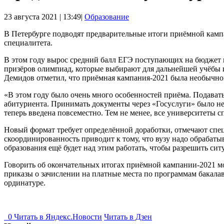
23 августа 2021 | 13:49|
Образование
В Петербурге подводят предварительные итоги приёмной кампа
специалитета.
В этом году вырос средний балл ЕГЭ поступающих на бюджет в в
призёров олимпиад, которые выбирают для дальнейшей учёбы и
Демидов отметил, что приёмная кампания-2021 была необычно
«В этом году было очень много особенностей приёма. Подават
абитуриента. Принимать документы через «Госуслуги» было не 
теперь введена повсеместно. Тем не менее, все университеты с
Новый формат требует определённой доработки, отмечают специ
скоординированность приводит к тому, что вузу надо обрабат
образования ещё будет над этим работать, чтобы разрешить си
Говорить об окончательных итогах приёмной кампании-2021 мож
приказы о зачислении на платные места по программам бакалав
ординатуре.
0
Читать в
Я
ндекс.Новости
Читать в Дзен