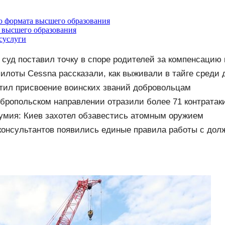
ю формата высшего образования
 высшего образования
осуслуги
 суд поставил точку в споре родителей за компенсацию
илоты Cessna рассказали, как выживали в тайге среди 
тил присвоение воинских званий добровольцам
бропольском направлении отразили более 71 контратак
умия: Киев захотел обзавестись атомным оружием
консультантов появились единые правила работы с дол