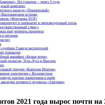
аменки». Но станции − через 3 года
дской комплекс
второго выхода «Приморской»
 Васильевском острове
тиваль «Фонтанка SUP»
аврируют и превратят в пятизвездочный отель
ространственный сдвиг»
ряла ещё четверть процента
 в регионе
расли»
а
 одобрен Главгосэкспертизой
вят покрытие
лейный марафон «Белые ночи»
кий полигон, Усть-Луга и Высоцк
ика
большой траулер «Капитан Ипатов»
жиров электричек с Волховстроя
ромную партию наркотиков в рыбе
закладки атомного ледокола «Арктика»
тов 2021 года вырос почти на 