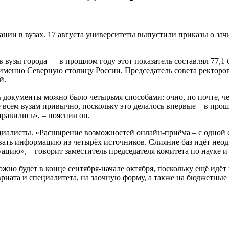
нии в вузах. 17 августа университеты выпустили приказы о за
узы города — в прошлом году этот показатель составлял 77,1 ба
менно Северную столицу России. Председатель совета ректоров
й.
ь документы можно было четырьмя способами: очно, по почте, че
всем вузам привычно, поскольку это делалось впервые – в прошл
правились», – пояснил он.
алисты. «Расширение возможностей онлайн-приёма – с одной сто
ывать информацию из четырёх источников. Слияние баз идёт нео
туацию», – говорит заместитель председателя комитета по науке
но будет в конце сентября-начале октября, поскольку ещё идёт
риата и специалитета, на заочную форму, а также на бюджетные