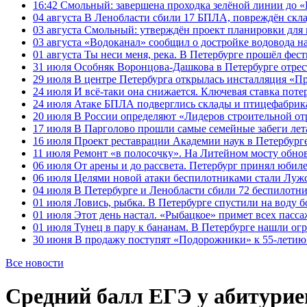
16:42
Смольный: завершена проходка зелёной линии до «К
04 августа
В Ленобласти сбили 17 БПЛА, повреждён скла
03 августа
Смольный: утверждён проект планировки для 
03 августа
«Водоканал» сообщил о достройке водовода на
01 августа
Ты неси меня, река. В Петербурге прошёл фес
31 июля
Особняк Воронцова-Дашкова в Петербурге отрест
29 июля
В центре Петербурга открылась инсталляция «П
24 июля
И всё-таки она снижается. Ключевая ставка поте
24 июля
Атаке БПЛА подверглись склады и птицефабрика
20 июля
В России определяют «Лидеров строительной от
17 июля
В Парголово прошли самые семейные забеги лет
16 июля
Проект реставрации Академии наук в Петербурге
11 июля
Ремонт «в полосочку». На Литейном мосту обно
06 июля
От арены и до рассвета. Петербург принял юби
06 июля
Целями новой атаки беспилотниками стали Лужс
04 июля
В Петербурге и Ленобласти сбили 72 беспилотн
01 июля
Ловись, рыбка. В Петербурге спустили на воду 
01 июля
Этот день настал. «Рыбацкое» примет всех пасса
01 июля
Тунец в пару к бананам. В Петербурге нашли ог
30 июня
В продажу поступят «Подорожники» к 55-летию 
Все новости
Средний балл ЕГЭ у абитуриен