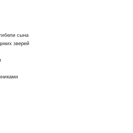
 гибели сына
диких зверей
и
жниками