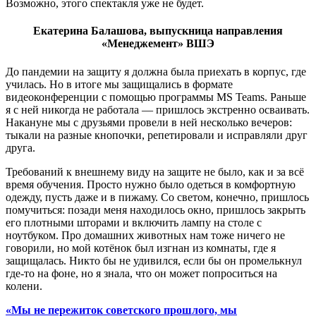
Возможно, этого спектакля уже не будет.
Екатерина Балашова, выпускница направления
«Менеджемент» ВШЭ
До пандемии на защиту я должна была приехать в корпус, где
училась. Но в итоге мы защищались в формате
видеоконференции с помощью программы MS Teams. Раньше
я с ней никогда не работала — пришлось экстренно осваивать.
Накануне мы с друзьями провели в ней несколько вечеров:
тыкали на разные кнопочки, репетировали и исправляли друг
друга.
Требований к внешнему виду на защите не было, как и за всё
время обучения. Просто нужно было одеться в комфортную
одежду, пусть даже и в пижаму. Со светом, конечно, пришлось
помучиться: позади меня находилось окно, пришлось закрыть
его плотными шторами и включить лампу на столе с
ноутбуком. Про домашних животных нам тоже ничего не
говорили, но мой котёнок был изгнан из комнаты, где я
защищалась. Никто бы не удивился, если бы он промелькнул
где-то на фоне, но я знала, что он может попроситься на
колени.
«Мы не пережиток советского прошлого, мы