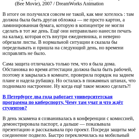
(Bee Movie), 2007 / DreamWorks Animation
В итоге он получился совсем не такой, как мне хотелось : там
должна была быть другая обложка — не просто картон, а
ламинированная бумага, которую в копицентре не могли
сделать в тот же день. Ещё они неправильно нанесли печать
на кальку, которая есть внутри ежедневника, и неверно
обрезали листы. В нормальной ситуации я сказала бы
переделывать и пришла на следующий день, но времени
исправлять не было.
Сама защита отличалась только тем, что я была дома.
Обстановка во время аттестации должна была быть рабочей,
поэтому я закрылась в комнате, проверила порядок на заднем
плане и надела рубашку. Но осталась в пижамных штанах, что
поднимало настроение. Ну когда ещё такое можно сделать?!
В Петербурге два года работает университетская
программа по киберспорту. Чему там учат и что ждёт
студентов?
В день экзамена я созванивалась в конференции с комиссией,
демонстрировала паспорт, а дальше — показывала
презентацию и рассказывала про проект. Посреди защиты моё
соединение подвело. Быстро переключилась на мобильный