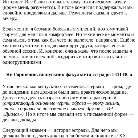
Интернет. Все были готовы к такому техническому казусу
(кроме меня, разумеется). В итоге комиссия поддержала, и мы
спокойно продолжили дальше. Результаты сказали где-то к
вечеру.
Если честно, я безумно боюсь выступлений, поэтому такой
формат для меня был комфортнее. Но технические моменты и
сама мысль о том, как бы чего не вылетело, напрягали. Ещё не
хватало суматохи и поддержки друг друга, которая есть на
обычной сессии. И, конечно, очень жаль, что после защиты я
не могла лично всех поблагодарить и отправиться гулять с
одногруппниками.
Ян Горшенин, выпускник факультета эстрады ГИТИСа
У нас несколько выпускных экзаменов. Первый — грим, где
до пандемии нам должны были дать практическое задание.
Допустим, сделать возрастной грим или характерный
(отражающий основные черты образа — эпоху жизни,
этнос, социальное положение и многое другое — ИА
«Диалог»)
. Но в итоге мы сдавали его в письменной форме —
делали доклады.
Следующий экзамен — история эстрады. Для него мы
должны были сделать доклад о любимом исполнителе XX