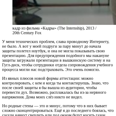
кадр из фильма «Кадры» (The Internship), 2013 /
20th Century Fox
У меня технических проблем, слава проводному Интернету,
не было. А вот у моей подруги за пару минут до начала
защиты полетел ноутбук, и она не могла показывать свою
презентацию. Для предупреждения подобного мы накануне
защиты загружали презентации в вышкинскую систему и на
Гугл-диск, чтобы сотрудники отдела сопровождения учебного
процесса могли нас подстраховать. Это очень помогло.
Из явных плюсов новой формы аттестации: можно
контролировать, с кем и когда ты контактируешь. Знаю, что
после своей защиты я бы вышла из аудитории, чтобы
перевести дух. Возможно, расплакалась бы из-за нервного
напряжения. Дома моих слёз никто не видел.
Но родные стены — это и минус, потому что в них бывает
сложно сконцентрироваться. Ещё я до последнего боялась, что
соседи начнут сверлить или под окном будут косить газон…