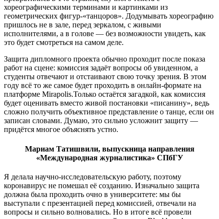
хореографическими терминами и картинками из
геометрических фигур-«танцоров». Додумывать хореографию
пришлось не в зале, перед зеркалом, с живыми
исполнителями, а в голове — без возможности увидеть, как
это будет смотреться на самом деле.
Защита дипломного проекта обычно проходит после показа
работ на сцене: комиссия задаёт вопросы об увиденном, а
студенты отвечают и отстаивают свою точку зрения. В этом
году всё то же самое будет проходить в онлайн-формате на
платформе Mirapolis.Только остаётся загадкой, как комиссия
будет оценивать вместо живой постановки «писанину», ведь
сложно получить объективное представление о танце, если он
записан словами. Думаю, это сильно усложнит защиту —
придётся многое объяснять устно.
Мариам Татишвили, выпускница направления
«Международная журналистика» СПбГУ
Я делала научно-исследовательскую работу, поэтому
коронавирус не помешал её созданию. Изначально защита
должна была проходить очно в университете: мы бы
выступали с презентацией перед комиссией, отвечали на
вопросы и сильно волновались. Но в итоге всё провели