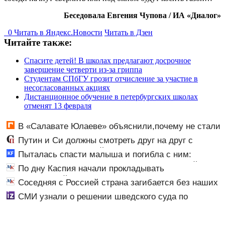
Беседовала Евгения Чупова / ИА «Диалог»
0
Читать в
Я
ндекс.Новости
Читать в Дзен
Читайте также:
Спасите детей! В школах предлагают досрочное
завершение четверти из-за гриппа
Студентам СПбГУ грозит отчисление за участие в
несогласованных акциях
Дистанционное обучение в петербургских школах
отменят 13 февраля
В «Салавате Юлаеве» объяснили,почему не стали
активно подписывать игроков в межсезонье
Путин и Си должны смотреть друг на друг с
подозрением: Зеленский поставил задачу своим
Пыталась спасти малыша и погибла с ним:
дипломатам
женщина разбилась насмерть на глазах у детей
По дну Каспия начали прокладывать
06/08/2026 – Новости
стратегический интернет-кабель
Соседняя с Россией страна загибается без наших
туристов
СМИ узнали о решении шведского суда по
передаче сухогруза Caffa Украине