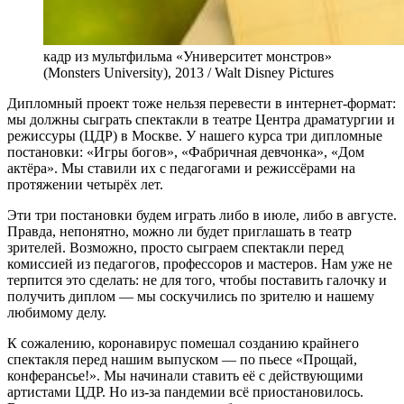
кадр из мультфильма «Университет монстров»
(Monsters University), 2013 / Walt Disney Pictures
Дипломный проект тоже нельзя перевести в интернет-формат:
мы должны сыграть спектакли в театре Центра драматургии и
режиссуры (ЦДР) в Москве. У нашего курса три дипломные
постановки: «Игры богов», «Фабричная девчонка», «Дом
актёра». Мы ставили их с педагогами и режиссёрами на
протяжении четырёх лет.
Эти три постановки будем играть либо в июле, либо в августе.
Правда, непонятно, можно ли будет приглашать в театр
зрителей. Возможно, просто сыграем спектакли перед
комиссией из педагогов, профессоров и мастеров. Нам уже не
терпится это сделать: не для того, чтобы поставить галочку и
получить диплом — мы соскучились по зрителю и нашему
любимому делу.
К сожалению, коронавирус помешал созданию крайнего
спектакля перед нашим выпуском — по пьесе «Прощай,
конферансье!». Мы начинали ставить её с действующими
артистами ЦДР. Но из-за пандемии всё приостановилось.