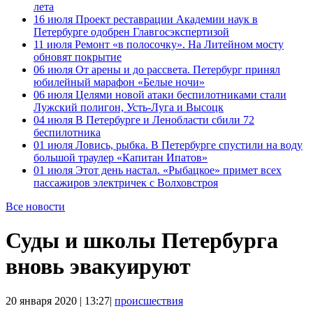
лета
16 июля
Проект реставрации Академии наук в
Петербурге одобрен Главгосэкспертизой
11 июля
Ремонт «в полосочку». На Литейном мосту
обновят покрытие
06 июля
От арены и до рассвета. Петербург принял
юбилейный марафон «Белые ночи»
06 июля
Целями новой атаки беспилотниками стали
Лужский полигон, Усть-Луга и Высоцк
04 июля
В Петербурге и Ленобласти сбили 72
беспилотника
01 июля
Ловись, рыбка. В Петербурге спустили на воду
большой траулер «Капитан Ипатов»
01 июля
Этот день настал. «Рыбацкое» примет всех
пассажиров электричек с Волховстроя
Все новости
Суды и школы Петербурга
вновь эвакуируют
20 января 2020 | 13:27|
происшествия