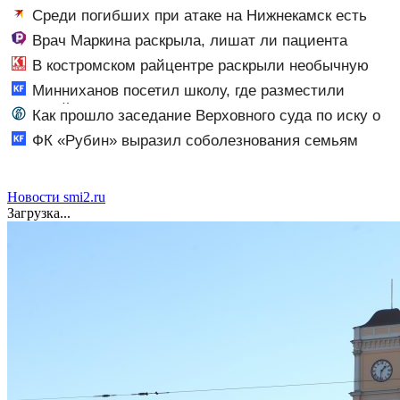
Среди погибших при атаке на Нижнекамск есть
граждане Узбекистана и Таджикистана
Врач Маркина раскрыла, лишат ли пациента
лекарств при отказе от диспансеризации
В костромском райцентре раскрыли необычную
музыкальную кражу
Минниханов посетил школу, где разместили
жителей пострадавшего от атаки БПЛА дома в
Как прошло заседание Верховного суда по иску о
Нижнекамске 10/08/2026 – Новости
снятии «Яблока» с выборов
ФК «Рубин» выразил соболезнования семьям
погибших в Нижнекамске 10/08/2026 – Новости
Новости smi2.ru
Загрузка...