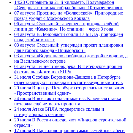
14:23
Отправить за 21-й километр. Полумарафон
«Северная столица» собрал больше 10 тысяч человек
07 августа
Проснись на «Волковской». Пригородные
поезда уходят с Московского вокзала
06 августа
Смольный: завершена проходка зелёной
линии до «Каменки». Но станции − через 3 года
04 августа
В Ленобласти сбили 17 БПЛА, повреждён
складской комплекс
03 августа
Смольный: утверждён проект планировки
для второго выхода «Приморской»
03 августа
«Водоканал» сообщил о достройке водовода
на Васильевском острове
01 августа
Ты неси меня, река. В Петербурге прошёл
фестиваль «Фонтанка SUP»
31 июля
Особняк Воронцова-Дашкова в Петербурге
отреставрируют и превратят в пятизвездочный отель
29 июля
В центре Петербурга открылась инсталляция
«Пространственный сдвиг»
24 июля
И всё-таки она снижается. Ключевая ставка
потеряла ещё четверть процента
24 июля
Атаке БПЛА подверглись склады и
птицефабрика в регионе
20 июля
В России определяют «Лидеров строительной
отрасли»
17 июля
В Парголово прошли самые семейные забеги