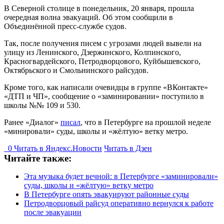
В Северной столице в понедельник, 20 января, прошла
очередная волна эвакуаций. Об этом сообщили в
Объединённой пресс-службе судов.
Так, после получения писем с угрозами людей вывели на
улицу из Ленинского, Дзержинского, Колпинского,
Красногвардейского, Петродворцового, Куйбышевского,
Октябрьского и Смольнинского райсудов.
Кроме того, как написали очевидцы в группе «ВКонтакте»
«ДТП и ЧП», сообщение о «заминировании» поступило в
школы №№ 109 и 530.
Ранее «Диалог»
писал
, что в Петербурге на прошлой неделе
«минировали» суды, школы и «жёлтую» ветку метро.
0
Читать в
Я
ндекс.Новости
Читать в Дзен
Читайте также:
Эта музыка будет вечной: в Петербурге «заминировали»
суды, школы и «жёлтую» ветку метро
В Петербурге опять эвакуируют районные суды
Петродворцовый райсуд оперативно вернулся к работе
после эвакуации