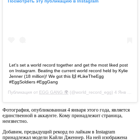
Посмотреть эту публикацию в Instagram
Let’s set a world record together and get the most liked post
on Instagram. Beating the current world record held by Kylie
Jenner (18 million)! We got this 🙌 #LikeTheEgg
#EggSoldiers #EggGang
Публикация от
EGG GANG 🌍
(@world_record_egg)
4 Янв 2019 в 9:05 PST
Фотография, опубликованная 4 января этого года, является
единственной в аккаунте. Кому принадлежит страница,
неизвестно.
Добавим, предыдущий рекорд по лайкам в Instagram
принадлежал модели Кайли Дженнер. На ней изображена