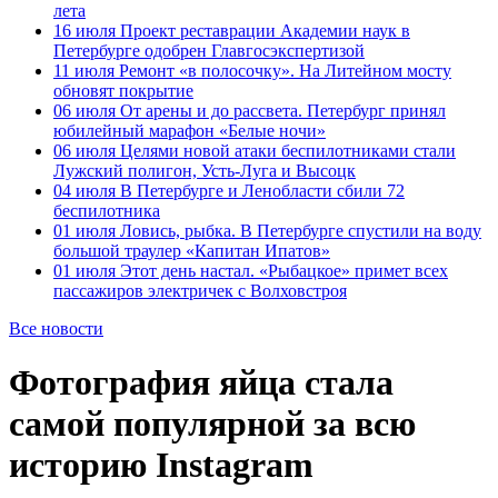
лета
16 июля
Проект реставрации Академии наук в
Петербурге одобрен Главгосэкспертизой
11 июля
Ремонт «в полосочку». На Литейном мосту
обновят покрытие
06 июля
От арены и до рассвета. Петербург принял
юбилейный марафон «Белые ночи»
06 июля
Целями новой атаки беспилотниками стали
Лужский полигон, Усть-Луга и Высоцк
04 июля
В Петербурге и Ленобласти сбили 72
беспилотника
01 июля
Ловись, рыбка. В Петербурге спустили на воду
большой траулер «Капитан Ипатов»
01 июля
Этот день настал. «Рыбацкое» примет всех
пассажиров электричек с Волховстроя
Все новости
Фотография яйца стала
самой популярной за всю
историю Instagram