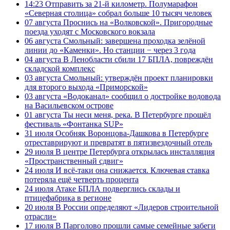
14:23
Отправить за 21-й километр. Полумарафон
«Северная столица» собрал больше 10 тысяч человек
07 августа
Проснись на «Волковской». Пригородные
поезда уходят с Московского вокзала
06 августа
Смольный: завершена проходка зелёной
линии до «Каменки». Но станции − через 3 года
04 августа
В Ленобласти сбили 17 БПЛА, повреждён
складской комплекс
03 августа
Смольный: утверждён проект планировки
для второго выхода «Приморской»
03 августа
«Водоканал» сообщил о достройке водовода
на Васильевском острове
01 августа
Ты неси меня, река. В Петербурге прошёл
фестиваль «Фонтанка SUP»
31 июля
Особняк Воронцова-Дашкова в Петербурге
отреставрируют и превратят в пятизвездочный отель
29 июля
В центре Петербурга открылась инсталляция
«Пространственный сдвиг»
24 июля
И всё-таки она снижается. Ключевая ставка
потеряла ещё четверть процента
24 июля
Атаке БПЛА подверглись склады и
птицефабрика в регионе
20 июля
В России определяют «Лидеров строительной
отрасли»
17 июля
В Парголово прошли самые семейные забеги