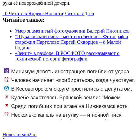
рука её новорождённой дочери.
0
Читать в
Я
ндекс.Новости
Читать в Дзен
Читайте также:
Умер знаменитый фотохудожник Валерий Плотников
"Шуваловский парк – место особенное". Фотограф и
старожил Парголово Сергей Скворцов – о Малой
Родине
«Зенит» в разборе. В РОСФОТО рассказывают о
технической истории фотографии
Минимум девять иностранцев погибли от удара
ВСУ в Нижнекамске
Человек начинает «прибираться», когда чувствует,
что жизнь подходит к финалу: мудрые слова, которые
В Кесовогорском округе простились с депутатом,
пробирают до мурашек
врачом районной больницы Андреем Довжуком
Кулебе захотелось Брянской земли: "Можем
уважить и набросить. Горсть. На крышку гроба"
Среди погибших при атаке на Нижнекамск есть
граждане Узбекистана и Таджикистана
Несколько капель на втулку — и ночной писк
беспокоит реже: летний лайфхак, который спасает в
любое время
Новости smi2.ru