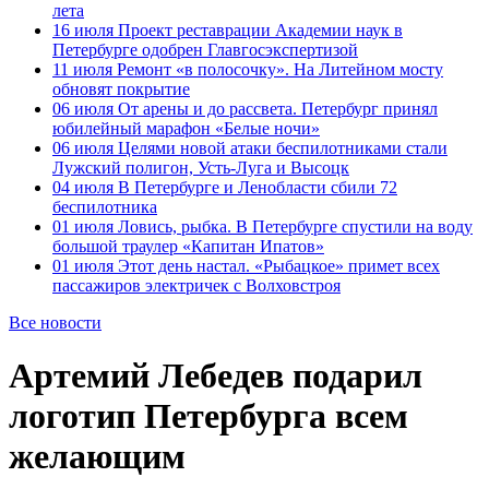
лета
16 июля
Проект реставрации Академии наук в
Петербурге одобрен Главгосэкспертизой
11 июля
Ремонт «в полосочку». На Литейном мосту
обновят покрытие
06 июля
От арены и до рассвета. Петербург принял
юбилейный марафон «Белые ночи»
06 июля
Целями новой атаки беспилотниками стали
Лужский полигон, Усть-Луга и Высоцк
04 июля
В Петербурге и Ленобласти сбили 72
беспилотника
01 июля
Ловись, рыбка. В Петербурге спустили на воду
большой траулер «Капитан Ипатов»
01 июля
Этот день настал. «Рыбацкое» примет всех
пассажиров электричек с Волховстроя
Все новости
Артемий Лебедев подарил
логотип Петербурга всем
желающим