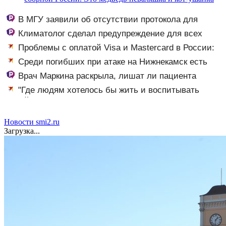
В МГУ заявили об отсутствии протокола для
встречи с инопланетянами
Климатолог сделал предупреждение для всех
россиян
Проблемы с оплатой Visa и Mastercard в России:
последние новости на 10 августа 2026 года
Среди погибших при атаке на Нижнекамск есть
граждане Узбекистана и Таджикистана
Врач Маркина раскрыла, лишат ли пациента
лекарств при отказе от диспансеризации
"Где людям хотелось бы жить и воспитывать
детей": Путин обсудил, какими должны быть города
будущего в России
Новости smi2.ru
Загрузка...