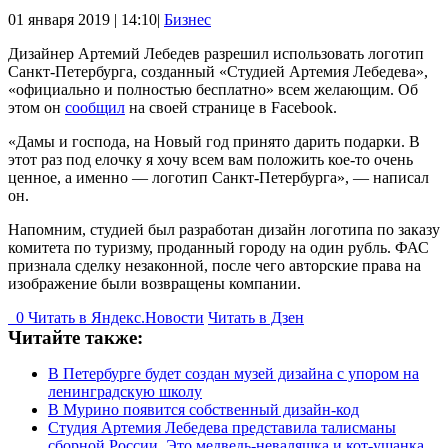
01 января 2019 | 14:10|
Бизнес
Дизайнер Артемий Лебедев разрешил использовать логотип
Санкт-Петербурга, созданный «Студией Артемия Лебедева»,
«официально и полностью бесплатно» всем желающим. Об
этом он
сообщил
на своей странице в Facebook.
«Дамы и господа, на Новый год принято дарить подарки. В
этот раз под елочку я хочу всем вам положить кое-то очень
ценное, а именно — логотип Санкт-Петербурга», — написал
он.
Напомним, студией был разработан дизайн логотипа по заказу
комитета по туризму, проданный городу на один рубль. ФАС
признала сделку незаконной, после чего авторские права на
изображение были возвращены компании.
0
Читать в
Я
ндекс.Новости
Читать в Дзен
Читайте также:
В Петербурге будет создан музей дизайна с упором на
ленинградскую школу
В Мурино появится собственный дизайн-код
Студия Артемия Лебедева представила талисманы
сборной России. Это медведь-неваляшка и кот-ушанка