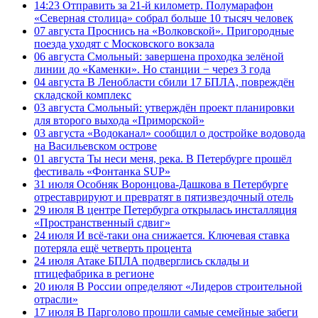
14:23
Отправить за 21-й километр. Полумарафон
«Северная столица» собрал больше 10 тысяч человек
07 августа
Проснись на «Волковской». Пригородные
поезда уходят с Московского вокзала
06 августа
Смольный: завершена проходка зелёной
линии до «Каменки». Но станции − через 3 года
04 августа
В Ленобласти сбили 17 БПЛА, повреждён
складской комплекс
03 августа
Смольный: утверждён проект планировки
для второго выхода «Приморской»
03 августа
«Водоканал» сообщил о достройке водовода
на Васильевском острове
01 августа
Ты неси меня, река. В Петербурге прошёл
фестиваль «Фонтанка SUP»
31 июля
Особняк Воронцова-Дашкова в Петербурге
отреставрируют и превратят в пятизвездочный отель
29 июля
В центре Петербурга открылась инсталляция
«Пространственный сдвиг»
24 июля
И всё-таки она снижается. Ключевая ставка
потеряла ещё четверть процента
24 июля
Атаке БПЛА подверглись склады и
птицефабрика в регионе
20 июля
В России определяют «Лидеров строительной
отрасли»
17 июля
В Парголово прошли самые семейные забеги