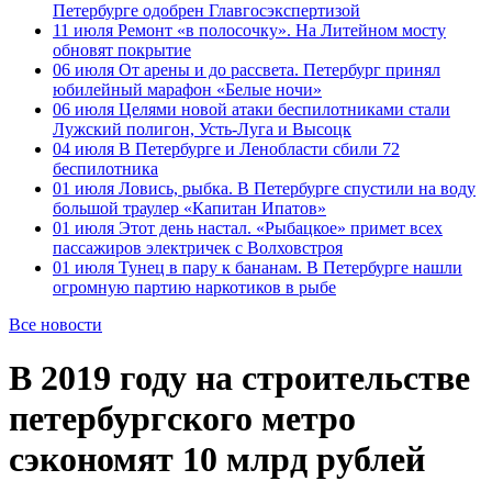
Петербурге одобрен Главгосэкспертизой
11 июля
Ремонт «в полосочку». На Литейном мосту
обновят покрытие
06 июля
От арены и до рассвета. Петербург принял
юбилейный марафон «Белые ночи»
06 июля
Целями новой атаки беспилотниками стали
Лужский полигон, Усть-Луга и Высоцк
04 июля
В Петербурге и Ленобласти сбили 72
беспилотника
01 июля
Ловись, рыбка. В Петербурге спустили на воду
большой траулер «Капитан Ипатов»
01 июля
Этот день настал. «Рыбацкое» примет всех
пассажиров электричек с Волховстроя
01 июля
Тунец в пару к бананам. В Петербурге нашли
огромную партию наркотиков в рыбе
Все новости
В 2019 году на строительстве
петербургского метро
сэкономят 10 млрд рублей