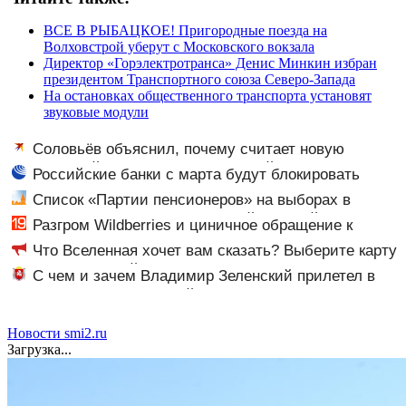
ВСЕ В РЫБАЦКОЕ! Пригородные поезда на
Волховстрой уберут с Московского вокзала
Директор «Горэлектротранса» Денис Минкин избран
президентом Транспортного союза Северо-Запада
На остановках общественного транспорта установят
звуковые модули
Соловьёв объяснил, почему считает новую
крупную войну в Европе неизбежной
Российские банки с марта будут блокировать
переводы по новому признаку
Список «Партии пенсионеров» на выборах в
Заксобрание возглавил 48-летний Алексей
Разгром Wildberries и циничное обращение к
Осмоловский
русским
Что Вселенная хочет вам сказать? Выберите карту
Таро - и прочитайте послание - AmurMedia.ru
С чем и зачем Владимир Зеленский прилетел в
Белград - Лента новостей Крыма
Новости smi2.ru
Загрузка...