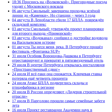
18:36
Проснись на «Волковской». Пригородные поезда
уходят с Московского вокзала
06 августа
Смольный: завершена проходка зелёной
линии до «Каменки». Но станции − через 3 года
04 августа
В Ленобласти сбили 17 БПЛА, повреждён
складской комплекс
03 августа
Смольный: утверждён проект планировки
для второго выхода «Приморской»
03 августа
«Водоканал» сообщил о достройке водовода
на Васильевском острове
01 августа
Ты неси меня, река. В Петербурге прошёл
фестиваль «Фонтанка SUP»
31 июля
Особняк Воронцова-Дашкова в Петербурге
отреставрируют и превратят в пятизвездочный отель
29 июля
В центре Петербурга открылась инсталляция
«Пространственный сдвиг»
24 июля
И всё-таки она снижается. Ключевая ставка
потеряла ещё четверть процента
24 июля
Атаке БПЛА подверглись склады и
птицефабрика в регионе
20 июля
В России определяют «Лидеров строительной
отрасли»
17 июля
В Парголово прошли самые семейные забеги
лета
16 июля
Проект реставрации Академии наук в