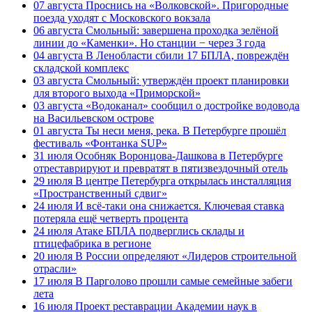
07 августа
Проснись на «Волковской». Пригородные
поезда уходят с Московского вокзала
06 августа
Смольный: завершена проходка зелёной
линии до «Каменки». Но станции − через 3 года
04 августа
В Ленобласти сбили 17 БПЛА, повреждён
складской комплекс
03 августа
Смольный: утверждён проект планировки
для второго выхода «Приморской»
03 августа
«Водоканал» сообщил о достройке водовода
на Васильевском острове
01 августа
Ты неси меня, река. В Петербурге прошёл
фестиваль «Фонтанка SUP»
31 июля
Особняк Воронцова-Дашкова в Петербурге
отреставрируют и превратят в пятизвездочный отель
29 июля
В центре Петербурга открылась инсталляция
«Пространственный сдвиг»
24 июля
И всё-таки она снижается. Ключевая ставка
потеряла ещё четверть процента
24 июля
Атаке БПЛА подверглись склады и
птицефабрика в регионе
20 июля
В России определяют «Лидеров строительной
отрасли»
17 июля
В Парголово прошли самые семейные забеги
лета
16 июля
Проект реставрации Академии наук в