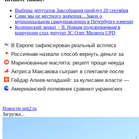
Выборы депутатов Заксобрания пройдут 20 сентября
Сами мы не местного значения... Закон о
муниципальном самоуправлении в Петербурге изменят
Колпинский захват − II. Новым подозреваемым в
коррупции стал депутат ЗС Олег Милюта UPD
В Европе зафиксирован реальный всплеск
венерических заболеваний
Россиянам назвали способ вернуть деньги за
неиспользованную подарочную карту
Маринованные маслята: рецепт проще некуда
Актриса Максакова сыграет в спектакле после
небольшой травмы
Гейдар Алиев-младший: за кулисами власти —
когда он придёт, мир изменится
Американский полковник сравнил украинских
военных с исламистами
Новости smi2.ru
Загрузка...