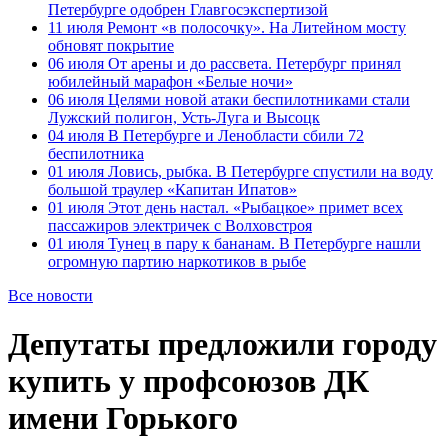
Петербурге одобрен Главгосэкспертизой
11 июля
Ремонт «в полосочку». На Литейном мосту
обновят покрытие
06 июля
От арены и до рассвета. Петербург принял
юбилейный марафон «Белые ночи»
06 июля
Целями новой атаки беспилотниками стали
Лужский полигон, Усть-Луга и Высоцк
04 июля
В Петербурге и Ленобласти сбили 72
беспилотника
01 июля
Ловись, рыбка. В Петербурге спустили на воду
большой траулер «Капитан Ипатов»
01 июля
Этот день настал. «Рыбацкое» примет всех
пассажиров электричек с Волховстроя
01 июля
Тунец в пару к бананам. В Петербурге нашли
огромную партию наркотиков в рыбе
Все новости
Депутаты предложили городу
купить у профсоюзов ДК
имени Горького