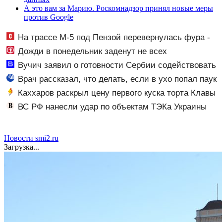
А это вам за Марию. Роскомнадзор принял новые меры
против Google
На трассе М-5 под Пензой перевернулась фура -
Столица58
Дожди в понедельник заденут не всех
Вучич заявил о готовности Сербии содействовать
интеграции Украины в Евросоюз - Новости на
Врач рассказал, что делать, если в ухо попал паук
Вести.ru
Каххаров раскрыл цену первого куска торта Клавы
Коки и Масленникова
ВС РФ нанесли удар по объектам ТЭКа Украины
Новости smi2.ru
Загрузка...