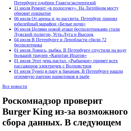
Петербурге одобрен Главгосэкспертизой
11 июля
Ремонт «в полосочку». На Литейном мосту
обновят покрытие
06 июля
От арены и до рассвета. Петербург принял
юбилейный марафон «Белые ночи»
06 июля
Целями новой атаки беспилотниками стали
Лужский полигон, Усть-Луга и Высоцк
04 июля
В Петербурге и Ленобласти сбили 72
беспилотника
01 июля
Ловись, рыбка. В Петербурге спустили на воду
большой траулер «Капитан Ипатов»
01 июля
Этот день настал. «Рыбацкое» примет всех
пассажиров электричек с Волховстроя
01 июля
Тунец в пару к бананам. В Петербурге нашли
огромную партию наркотиков в рыбе
Все новости
Роскомнадзор проверит
Burger King из-за возможного
сбора данных. В следующем