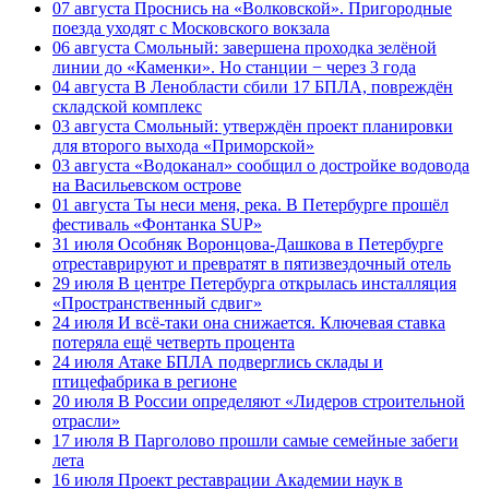
07 августа
Проснись на «Волковской». Пригородные
поезда уходят с Московского вокзала
06 августа
Смольный: завершена проходка зелёной
линии до «Каменки». Но станции − через 3 года
04 августа
В Ленобласти сбили 17 БПЛА, повреждён
складской комплекс
03 августа
Смольный: утверждён проект планировки
для второго выхода «Приморской»
03 августа
«Водоканал» сообщил о достройке водовода
на Васильевском острове
01 августа
Ты неси меня, река. В Петербурге прошёл
фестиваль «Фонтанка SUP»
31 июля
Особняк Воронцова-Дашкова в Петербурге
отреставрируют и превратят в пятизвездочный отель
29 июля
В центре Петербурга открылась инсталляция
«Пространственный сдвиг»
24 июля
И всё-таки она снижается. Ключевая ставка
потеряла ещё четверть процента
24 июля
Атаке БПЛА подверглись склады и
птицефабрика в регионе
20 июля
В России определяют «Лидеров строительной
отрасли»
17 июля
В Парголово прошли самые семейные забеги
лета
16 июля
Проект реставрации Академии наук в