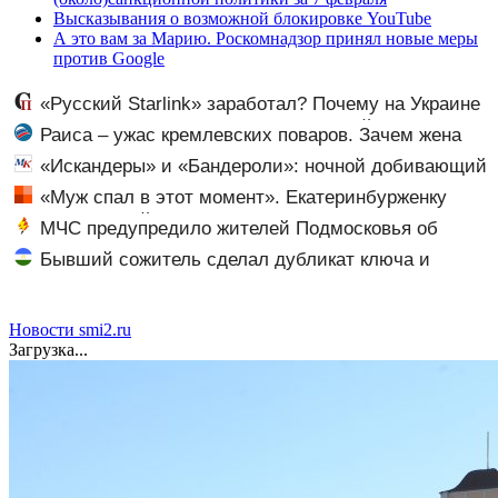
Высказывания о возможной блокировке YouTube
А это вам за Марию. Роскомнадзор принял новые меры
против Google
«Русский Starlink» заработал? Почему на Украине
кратно увеличилась точность попаданий по объектам
Раиса – ужас кремлевских поваров. Зачем жена
ВСУ
Горбачева требовала пять видов каши каждое утро?
«Искандеры» и «Бандероли»: ночной добивающий
удар по Одессе и Ильичевску
«Муж спал в этот момент». Екатеринбурженку
нашли мертвой у подъезда ее дома
МЧС предупредило жителей Подмосковья об
угрозе атаки дронов
Бывший сожитель сделал дубликат ключа и
обокрал уфимку
Новости smi2.ru
Загрузка...