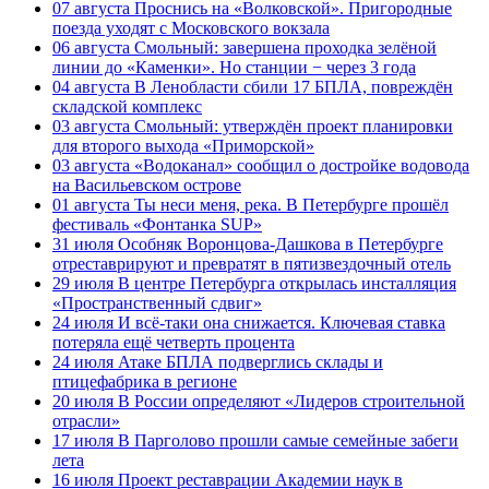
07 августа
Проснись на «Волковской». Пригородные
поезда уходят с Московского вокзала
06 августа
Смольный: завершена проходка зелёной
линии до «Каменки». Но станции − через 3 года
04 августа
В Ленобласти сбили 17 БПЛА, повреждён
складской комплекс
03 августа
Смольный: утверждён проект планировки
для второго выхода «Приморской»
03 августа
«Водоканал» сообщил о достройке водовода
на Васильевском острове
01 августа
Ты неси меня, река. В Петербурге прошёл
фестиваль «Фонтанка SUP»
31 июля
Особняк Воронцова-Дашкова в Петербурге
отреставрируют и превратят в пятизвездочный отель
29 июля
В центре Петербурга открылась инсталляция
«Пространственный сдвиг»
24 июля
И всё-таки она снижается. Ключевая ставка
потеряла ещё четверть процента
24 июля
Атаке БПЛА подверглись склады и
птицефабрика в регионе
20 июля
В России определяют «Лидеров строительной
отрасли»
17 июля
В Парголово прошли самые семейные забеги
лета
16 июля
Проект реставрации Академии наук в