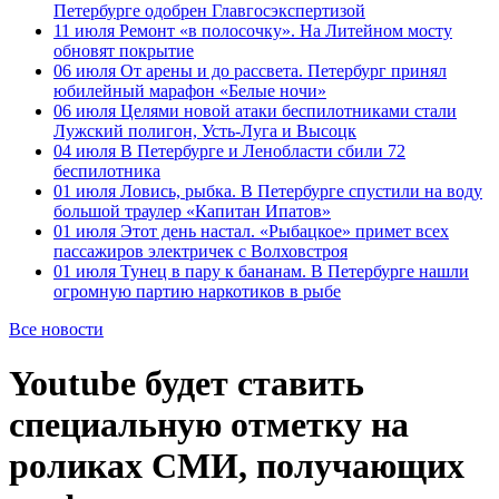
Петербурге одобрен Главгосэкспертизой
11 июля
Ремонт «в полосочку». На Литейном мосту
обновят покрытие
06 июля
От арены и до рассвета. Петербург принял
юбилейный марафон «Белые ночи»
06 июля
Целями новой атаки беспилотниками стали
Лужский полигон, Усть-Луга и Высоцк
04 июля
В Петербурге и Ленобласти сбили 72
беспилотника
01 июля
Ловись, рыбка. В Петербурге спустили на воду
большой траулер «Капитан Ипатов»
01 июля
Этот день настал. «Рыбацкое» примет всех
пассажиров электричек с Волховстроя
01 июля
Тунец в пару к бананам. В Петербурге нашли
огромную партию наркотиков в рыбе
Все новости
Youtube будет ставить
специальную отметку на
роликах СМИ, получающих