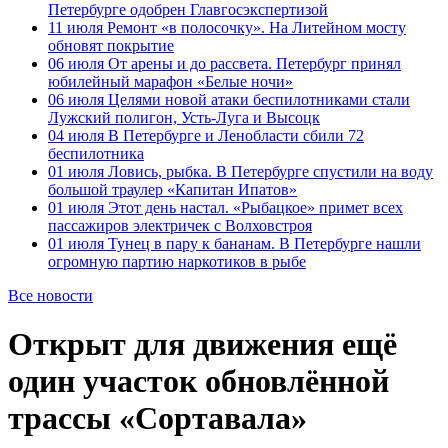
Петербурге одобрен Главгосэкспертизой
11 июля
Ремонт «в полосочку». На Литейном мосту
обновят покрытие
06 июля
От арены и до рассвета. Петербург принял
юбилейный марафон «Белые ночи»
06 июля
Целями новой атаки беспилотниками стали
Лужский полигон, Усть-Луга и Высоцк
04 июля
В Петербурге и Ленобласти сбили 72
беспилотника
01 июля
Ловись, рыбка. В Петербурге спустили на воду
большой траулер «Капитан Ипатов»
01 июля
Этот день настал. «Рыбацкое» примет всех
пассажиров электричек с Волховстроя
01 июля
Тунец в пару к бананам. В Петербурге нашли
огромную партию наркотиков в рыбе
Все новости
Открыт для движения ещё
один участок обновлённой
трассы «Сортавала»