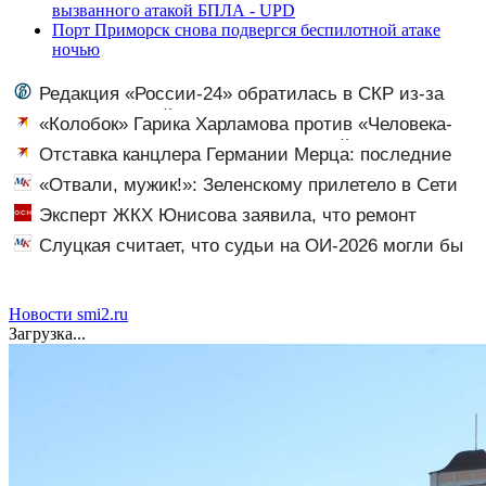
вызванного атакой БПЛА - UPD
Порт Приморск снова подвергся беспилотной атаке
ночью
Редакция «России-24» обратилась в СКР из-за
травли съемочной группы «Колобка»
«Колобок» Гарика Харламова против «Человека-
паука»: В сети разгорелся грандиозный скандал — а
Отставка канцлера Германии Мерца: последние
картина уже собрала почти 100 млн рублей
новости на 7 августа 2026 и прогнозы
«Отвали, мужик!»: Зеленскому прилетело в Сети
из-за визита в Сербию
Эксперт ЖКХ Юнисова заявила, что ремонт
больше не будет котловым
Слуцкая считает, что судьи на ОИ-2026 могли бы
дать больше баллов Гуменнику
Новости smi2.ru
Загрузка...