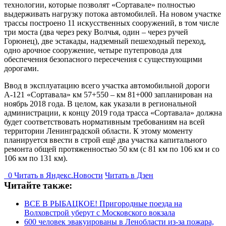
технологии, которые позволят «Сортавале» полностью
выдерживать нагрузку потока автомобилей. На новом участке
трассы построено 11 искусственных сооружений, в том числе
три моста (два через реку Волчья, один – через ручей
Горюнец), две эстакады, надземный пешеходный переход,
одно арочное сооружение, четыре путепровода для
обеспечения безопасного пересечения с существующими
дорогами.
Ввод в эксплуатацию всего участка автомобильной дороги
А-121 «Сортавала» км 57+550 – км 81+000 запланирован на
ноябрь 2018 года. В целом, как указали в региональной
администрации, к концу 2019 года трасса «Сортавала» должна
будет соответствовать нормативным требованиям на всей
территории Ленинградской области. К этому моменту
планируется ввести в строй ещё два участка капитального
ремонта общей протяженностью 50 км (с 81 км по 106 км и со
106 км по 131 км).
0
Читать в
Я
ндекс.Новости
Читать в Дзен
Читайте также:
ВСЕ В РЫБАЦКОЕ! Пригородные поезда на
Волховстрой уберут с Московского вокзала
600 человек эвакуированы в Ленобласти из-за пожара,