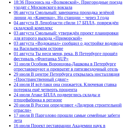
18:36
Проснись на «Волковской». Пригородные поезда
уходят с Московского вокзала
06 августа
Смольный: завершена проходка зелёной
линии до «Каменки». Но станции − через 3 года
04 августа
В Ленобласти сбили 17 БПЛА, повреждён
складской комплекс
03 августа
Смольный: утверждён проект планировки
для второго выхода «Приморской»
03 августа
«Водоканал» сообщил о достройке водовода
на Васильевском острове
01 августа
Ты неси меня, река. В Петербурге прошёл
фестиваль «Фонтанка SUP»
31 июля
Особняк Воронцова-Дашкова в Петербурге
отреставрируют и превратят в пятизвездочный отель
29 июля
В центре Петербурга открылась инсталляция
«Пространственный сдвиг»
24 июля
И всё-таки она снижается. Ключевая ставка
потеряла ещё четверть процента
24 июля
Атаке БПЛА подверглись склады и
птицефабрика в регионе
20 июля
В России определяют «Лидеров строительной
отрасли»
17 июля
В Парголово прошли самые семейные забеги
лета
16 июля
Проект реставрации Академии наук в