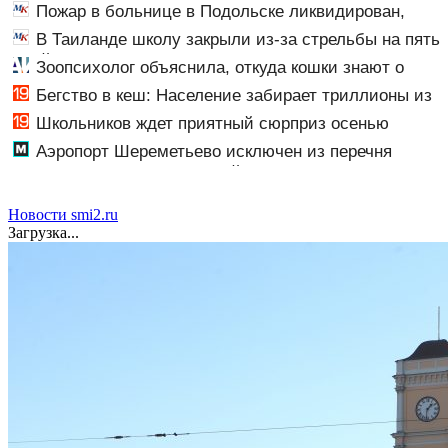
Пожар в больнице в Подольске ликвидирован,
проведена эвакуация
В Таиланде школу закрыли из-за стрельбы на пять
дней
Зоопсихолог объяснила, откуда кошки знают о
скором приходе хозяина — АМУР.Инфо
Бегство в кеш: Население забирает триллионы из
банков. Экономика выходит из-под контроля
Школьников ждет приятный сюрприз осенью
Аэропорт Шереметьево исключен из перечня
стратегических предприятий
Новости smi2.ru
Загрузка...