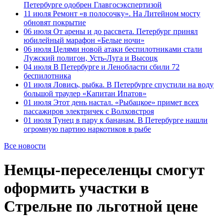
Петербурге одобрен Главгосэкспертизой
11 июля
Ремонт «в полосочку». На Литейном мосту
обновят покрытие
06 июля
От арены и до рассвета. Петербург принял
юбилейный марафон «Белые ночи»
06 июля
Целями новой атаки беспилотниками стали
Лужский полигон, Усть-Луга и Высоцк
04 июля
В Петербурге и Ленобласти сбили 72
беспилотника
01 июля
Ловись, рыбка. В Петербурге спустили на воду
большой траулер «Капитан Ипатов»
01 июля
Этот день настал. «Рыбацкое» примет всех
пассажиров электричек с Волховстроя
01 июля
Тунец в пару к бананам. В Петербурге нашли
огромную партию наркотиков в рыбе
Все новости
Немцы-переселенцы смогут
оформить участки в
Стрельне по льготной цене