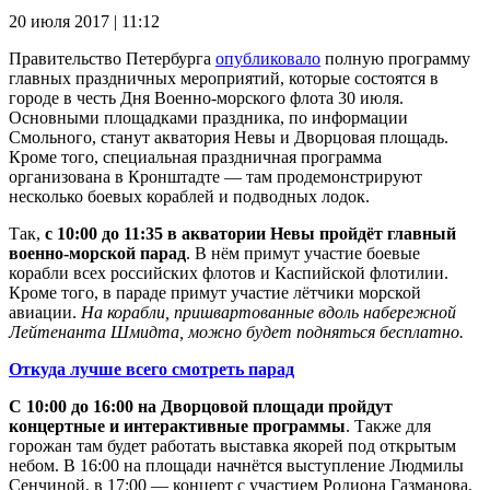
20 июля 2017 | 11:12
Правительство Петербурга
опубликовало
полную программу
главных праздничных мероприятий, которые состоятся в
городе в честь Дня Военно-морского флота 30 июля.
Основными площадками праздника, по информации
Смольного, станут акватория Невы и Дворцовая площадь.
Кроме того, специальная праздничная программа
организована в Кронштадте — там продемонстрируют
несколько боевых кораблей и подводных лодок.
Так,
с 10:00 до 11:35 в акватории Невы пройдёт главный
военно-морской парад
. В нём примут участие боевые
корабли всех российских флотов и Каспийской флотилии.
Кроме того, в параде примут участие лётчики морской
авиации.
На корабли, пришвартованные вдоль набережной
Лейтенанта Шмидта, можно будет подняться бесплатно.
Откуда лучше всего смотреть парад
С 10:00 до 16:00 на Дворцовой площади пройдут
концертные и интерактивные программы
. Также для
горожан там будет работать выставка якорей под открытым
небом. В 16:00 на площади начнётся выступление Людмилы
Сенчиной, в 17:00 — концерт с участием Родиона Газманова,