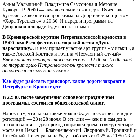
Анны Малышевой, Владимира Самсонова и Методие
Бужоры. В 20:00 — начало сольного концерта Вячеслава
Бутусова. Завершится программа на Дворцовой концертом
«Хора Турецкого» в 20:30. И парад, и программа на
Дворцовой площади будут бесплатными.
В Кронверкской куртине Петропавловской крепости в
15:00 начнётся фестиваль морской песни «Душа
нараспашку»
. В нём примет участие арт-группа «Митьки», а
также Алексей Кортнев и группа «Несчастный случай».
Время начала мероприятия перенесено с 12:00 на 15:00, вход
на территорию Петропавловской крепости также
откроется только в это время.
Как будет работать транспорт, какие дороги закроют в
Петербурге и Кронштадте
В 22:30, после завершения основной праздничной
программы, состоится общегородской салют
.
Напомним, что парад также можно будет посмотреть и в дни
репетиций — 23 и 28 июля. В эти дни — как и в сам день
празднования — для прохода кораблей днём разведут четыре
моста над Невой — Благовещенский, Дворцовый, Троицкий и
Литейный. Переправы не будут работать с 09:25 до 11:50 23 и