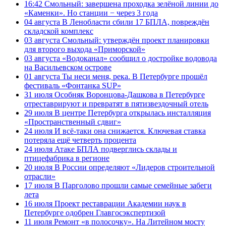
16:42
Смольный: завершена проходка зелёной линии до
«Каменки». Но станции − через 3 года
04 августа
В Ленобласти сбили 17 БПЛА, повреждён
складской комплекс
03 августа
Смольный: утверждён проект планировки
для второго выхода «Приморской»
03 августа
«Водоканал» сообщил о достройке водовода
на Васильевском острове
01 августа
Ты неси меня, река. В Петербурге прошёл
фестиваль «Фонтанка SUP»
31 июля
Особняк Воронцова-Дашкова в Петербурге
отреставрируют и превратят в пятизвездочный отель
29 июля
В центре Петербурга открылась инсталляция
«Пространственный сдвиг»
24 июля
И всё-таки она снижается. Ключевая ставка
потеряла ещё четверть процента
24 июля
Атаке БПЛА подверглись склады и
птицефабрика в регионе
20 июля
В России определяют «Лидеров строительной
отрасли»
17 июля
В Парголово прошли самые семейные забеги
лета
16 июля
Проект реставрации Академии наук в
Петербурге одобрен Главгосэкспертизой
11 июля
Ремонт «в полосочку». На Литейном мосту