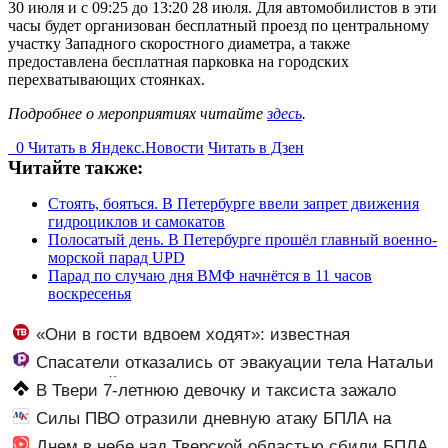
30 июля и с 09:25 до 13:20 28 июля. Для автомобилистов в эти
часы будет организован бесплатный проезд по центральному
участку Западного скоростного диаметра, а также
предоставлена бесплатная парковка на городских
перехватывающих стоянках.
Подробнее о мероприятиях читайте
здесь
.
0
Читать в
Я
ндекс.Новости
Читать в Дзен
Читайте также:
Стоять, бояться. В Петербурге ввели запрет движения
гидроциклов и самокатов
Полосатый день. В Петербурге прошёл главный военно-
морской парад UPD
Парад по случаю дня ВМФ начнётся в 11 часов
воскресенья
«Они в гости вдвоем ходят»: известная
журналистка подтвердила роман Бондарчука и
Спасатели отказались от эвакуации тела Натальи
Исаковой
Наговицыной с семитысячника
В Твери 7-летнюю девочку и таксиста зажало
дверью автомобиля – Новости Твери и городов
Силы ПВО отразили дневную атаку БПЛА на
Тверской области сегодня - Afanasy.biz – Тверские
Рязанскую область
Днем в небе над Тверской областью сбили БПЛА