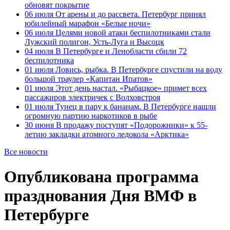
обновят покрытие
06 июля
От арены и до рассвета. Петербург принял
юбилейный марафон «Белые ночи»
06 июля
Целями новой атаки беспилотниками стали
Лужский полигон, Усть-Луга и Высоцк
04 июля
В Петербурге и Ленобласти сбили 72
беспилотника
01 июля
Ловись, рыбка. В Петербурге спустили на воду
большой траулер «Капитан Ипатов»
01 июля
Этот день настал. «Рыбацкое» примет всех
пассажиров электричек с Волховстроя
01 июля
Тунец в пару к бананам. В Петербурге нашли
огромную партию наркотиков в рыбе
30 июня
В продажу поступят «Подорожники» к 55-
летию закладки атомного ледокола «Арктика»
Все новости
Опубликована программа
празднования Дня ВМФ в
Петербурге