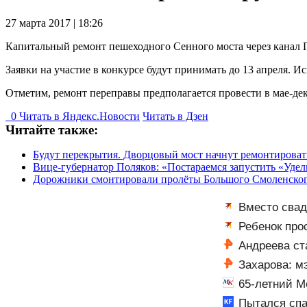
27 марта 2017 | 18:26
Капитальный ремонт пешеходного Сенного моста через канал Гр
Заявки на участие в конкурсе будут принимать до 13 апреля. И
Отметим, ремонт переправы предполагается провести в мае-дек
0
Читать в
Я
ндекс.Новости
Читать в Дзен
Читайте также:
Будут перекрытия. Дворцовый мост начнут ремонтировать
Вице-губернатор Поляков: «Постараемся запустить «Уде
Дорожники смонтировали пролёты Большого Смоленског
Вместо свад
мог сдержать 
Ребенок про
разобраться
Андреева ст
Захарова: м
65-летний М
Пытался спас