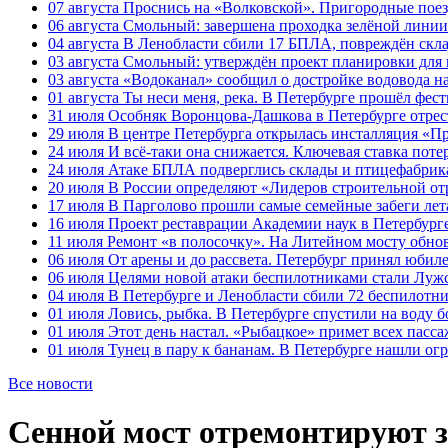
07 августа
Проснись на «Волковской». Пригородные поезд
06 августа
Смольный: завершена проходка зелёной линии 
04 августа
В Ленобласти сбили 17 БПЛА, повреждён скла
03 августа
Смольный: утверждён проект планировки для 
03 августа
«Водоканал» сообщил о достройке водовода на
01 августа
Ты неси меня, река. В Петербурге прошёл фес
31 июля
Особняк Воронцова-Дашкова в Петербурге отрест
29 июля
В центре Петербурга открылась инсталляция «П
24 июля
И всё-таки она снижается. Ключевая ставка поте
24 июля
Атаке БПЛА подверглись склады и птицефабрика
20 июля
В России определяют «Лидеров строительной от
17 июля
В Парголово прошли самые семейные забеги лет
16 июля
Проект реставрации Академии наук в Петербурге
11 июля
Ремонт «в полосочку». На Литейном мосту обно
06 июля
От арены и до рассвета. Петербург принял юби
06 июля
Целями новой атаки беспилотниками стали Лужс
04 июля
В Петербурге и Ленобласти сбили 72 беспилотн
01 июля
Ловись, рыбка. В Петербурге спустили на воду 
01 июля
Этот день настал. «Рыбацкое» примет всех пасса
01 июля
Тунец в пару к бананам. В Петербурге нашли ог
Все новости
Сенной мост отремонтируют з