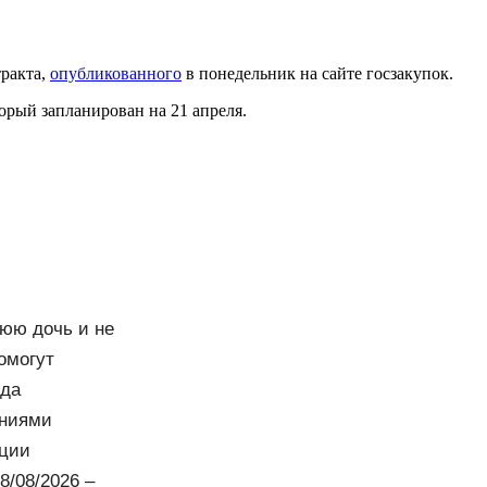
тракта,
опубликованного
в понедельник на сайте госзакупок.
торый запланирован на 21 апреля.
нюю дочь и не
омогут
ода
аниями
еции
8/08/2026 –