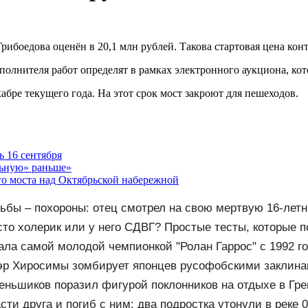
ибоедова оценён в 20,1 млн рублей. Такова стартовая цена кон
сполнителя работ определят в рамках электронного аукциона, ко
абре текущего года. На этот срок мост закроют для пешеходов.
 16 сентября
льную» раньше»
о моста над Октябрьской набережной
ьбы – похороны: отец смотрел на свою мертвую 16-лет
слезы
сто холерик или у него СДВГ? Простые тесты, которые п
ала самой молодой чемпионкой "Ролан Гаррос" с 1992 г
эр Хиросимы зомбирует японцев русофобскими заклин
еньшиков поразил фигурой поклонников на отдыхе в Гр
ти друга и погиб с ним: два подростка утонули в реке 0