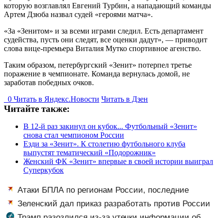
которую возглавлял Евгений Турбин, а нападающий команды
Артем Дзюба назвал судей «героями матча».
«За «Зенитом» и за всеми играми следил. Есть департамент
судейства, пусть они следят, все оценки дадут», — приводит
слова вице-премьера Виталия Мутко спортивное агенство.
Таким образом, петербургский «Зенит» потерпел третье
поражение в чемпионате. Команда вернулась домой, не
заработав победных очков.
0
Читать в
Я
ндекс.Новости
Читать в Дзен
Читайте также:
В 12-й раз закинул он кубок... Футбольный «Зенит»
снова стал чемпионом России
Езди за «Зенит». К столетию футбольного клуба
выпустят тематический «Подорожник»
Женский ФК «Зенит» впервые в своей истории выиграл
Суперкубок
Атаки БПЛА по регионам России, последние
новости на 7 августа 2026: последствия, атаки на
Зеленский дал приказ разработать против России
склады Wildberries, состояние пострадавших
«специальную санкционную операцию»
Трамп разозлился из-за утечки информации об