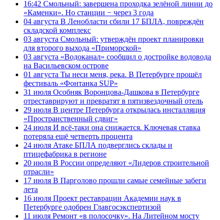
16:42
Смольный: завершена проходка зелёной линии до
«Каменки». Но станции − через 3 года
04 августа
В Ленобласти сбили 17 БПЛА, повреждён
складской комплекс
03 августа
Смольный: утверждён проект планировки
для второго выхода «Приморской»
03 августа
«Водоканал» сообщил о достройке водовода
на Васильевском острове
01 августа
Ты неси меня, река. В Петербурге прошёл
фестиваль «Фонтанка SUP»
31 июля
Особняк Воронцова-Дашкова в Петербурге
отреставрируют и превратят в пятизвездочный отель
29 июля
В центре Петербурга открылась инсталляция
«Пространственный сдвиг»
24 июля
И всё-таки она снижается. Ключевая ставка
потеряла ещё четверть процента
24 июля
Атаке БПЛА подверглись склады и
птицефабрика в регионе
20 июля
В России определяют «Лидеров строительной
отрасли»
17 июля
В Парголово прошли самые семейные забеги
лета
16 июля
Проект реставрации Академии наук в
Петербурге одобрен Главгосэкспертизой
11 июля
Ремонт «в полосочку». На Литейном мосту