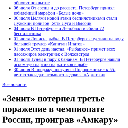
обновят покрытие
06 июля
От арены и до рассвета. Петербург принял
юбилейный марафон «Белые ночи»
06 июля
Целями новой атаки беспилотниками стали
Лужский полигон, Усть-Луга и Высоцк
04 июля
В Петербурге и Ленобласти сбили 72
беспилотника
01 июля
Ловись, рыбка. В Петербурге спустили на воду
большой траулер «Капитан Ипатов»
01 июля
Этот день настал. «Рыбацкое» примет всех
пассажиров электричек с Волховстроя
01 июля
Тунец в пару к бананам. В Петербурге нашли
огромную партию наркотиков в рыбе
30 июня
В продажу поступят «Подорожники» к 55-
летию закладки атомного ледокола «Арктика»
Все новости
«Зенит» потерпел третье
поражение в чемпионате
России, проиграв «Амкару»