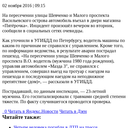
02 ноября 2016 | 09:15
На пересечении улицы Шевченко и Малого проспекта
Васильевского острова автомобиль въехал в двери магазина
«Пятёрочка». Инцидент произошёл вечером во вторник,
сообщили в социальных сетях очевидцы.
Как уточнили в УГИБДД по Петербургу, водитель машины по
каким-то причинам не справился с управлением. Кроме того,
по информации ведомства, в результате аварии пострадал
пешеход. «На пересечении улицы Шевченко и Малого
проспекта В.О. водитель (мужчина 1980 года рождения),
управляя автомобилем «Мазда 3″, не справился с
управлением, совершил выезд на тротуар с наездом на
пешехода и последующим наездом на неподвижное
препятствие (дом)», — рассказали в УГИБДД.
Пострадавший, по данным инспекции, — 23-летний
мужчина. Его госпитализировали с травмами средней степени
тяжести. По факту случившегося проводится проверка.
0
Читать в
Я
ндекс.Новости
Читать в Дзен
Читайте также:
Четыре человека погибли в ДТП на трассе