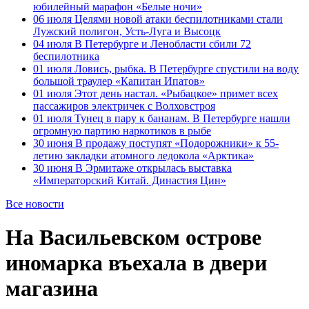
юбилейный марафон «Белые ночи»
06 июля
Целями новой атаки беспилотниками стали
Лужский полигон, Усть-Луга и Высоцк
04 июля
В Петербурге и Ленобласти сбили 72
беспилотника
01 июля
Ловись, рыбка. В Петербурге спустили на воду
большой траулер «Капитан Ипатов»
01 июля
Этот день настал. «Рыбацкое» примет всех
пассажиров электричек с Волховстроя
01 июля
Тунец в пару к бананам. В Петербурге нашли
огромную партию наркотиков в рыбе
30 июня
В продажу поступят «Подорожники» к 55-
летию закладки атомного ледокола «Арктика»
30 июня
В Эрмитаже открылась выставка
«Императорский Китай. Династия Цин»
Все новости
На Васильевском острове
иномарка въехала в двери
магазина