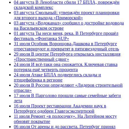
04 августа
В Ленобласти сбили 17 БПЛА, повреждён
складской комплекс
03 августа
Смольный: утверждён проект планировки
для второго выхода «Приморской»
03 августа
«Водоканал» сообщил о достройке водовода
на Васильевском острове
01 августа
Ты неси меня, река. В Петербурге прошёл
фестиваль «Фонтанка SUP»
31 июля
Особняк Воронцова-Дашкова в Петербурге
отреставрируют и превратят в пятизвездочный отель
29 июля
В центре Петербурга открылась инсталляция
«Пространственный сдвиг»
24 июля
И всё-таки она снижается. Ключевая ставка
потеряла ещё четверть процента
24 июля
Атаке БПЛА подверглись склады и
птицефабрика в регионе
20 июля
В России определяют «Лидеров строительной
отрасли»
17 июля
В Парголово прошли самые семейные забеги
лета
16 июля
Проект реставрации Академии наук в
Петербурге одобрен Главгосэкспертизой
11 июля
Ремонт «в полосочку». На Литейном мосту
обновят покрытие
06 июля
От арены и до рассвета. Петербург принял