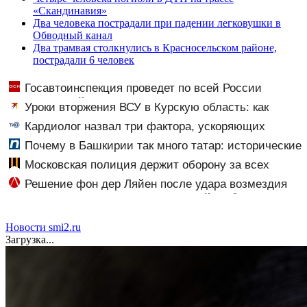
«Скандинавия»
Два человека пострадали при падении легковушки в
Обводный канал
Два трамвая столкнулись в Красносельском районе,
пострадали 6 человек
Госавтоинспекция проведет по всей России
массовые рейды с 10 августа
Уроки вторжения ВСУ в Курскую область: как
горькие события два года назад навсегда изменили
Кардиолог назвал три фактора, ускоряющих
российскую армию
старение сердца
Почему в Башкирии так много татар: исторические
корни и перепись населения
Московская полиция держит оборону за всех
нас — мнение
Решение фон дер Ляйен после удара возмездия
ВС РФ вызвало гнев в Сети ⋆ Листай.ру ✪
Новости smi2.ru
Загрузка...