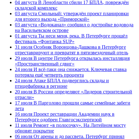
04 августа
В Ленобласти сбили 17 БПЛА, повреждён
складской комплекс
03 августа
Смольный: утверждён проект планировки
для второго выхода «Приморской»
03 августа
«Водоканал» сообщил о достройке водовода
на Васильевском острове
01 августа
Ты неси меня, река. В Петербурге прошёл
фестиваль «Фонтанка SUP»
31 июля
Особняк Воронцова-Дашкова в Петербурге
отреставрируют и превратят в пятизвездочный отель
29 июля
В центре Петербурга открылась инсталляция
«Пространственный сдвиг»
24 июля
И всё-таки она снижается. Ключевая ставка
потеряла ещё четверть процента
24 июля
Атаке БПЛА подверглись склады и
птицефабрика в регионе
20 июля
В России определяют «Лидеров строительной
отрасли»
17 июля
В Парголово прошли самые семейные забеги
лета
16 июля
Проект реставрации Академии наук в
Петербурге одобрен Главгосэкспертизой
11 июля
Ремонт «в полосочку». На Литейном мосту
обновят покрытие
06 июля
От арены и до рассвета. Петербург принял