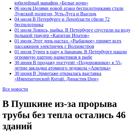
юбилейный марафон «Белые ночи»
06 июля
Целями новой атаки беспилотниками стали
Лужский полигон, Усть-Луга и Высоцк
04 июля
В Петербурге и Ленобласти сбили 72
беспилотника
01 июля
Ловись, рыбка. В Петербурге спустили на воду
большой траулер «Капитан Ипатов»
01 июля
Этот день настал. «Рыбацкое» примет всех
пассажиров электричек с Волховстроя
01 июля
Тунец в пару к бананам. В Петербурге нашли
огромную партию наркотиков в рыбе
30 июня
В продажу поступят «Подорожники» к 55-
летию закладки атомного ледокола «Арктика»
30 июня
В Эрмитаже открылась выставка
«Императорский Китай. Династия Цин»
Все новости
В Пушкине из-за прорыва
трубы без тепла остались 46
зданий