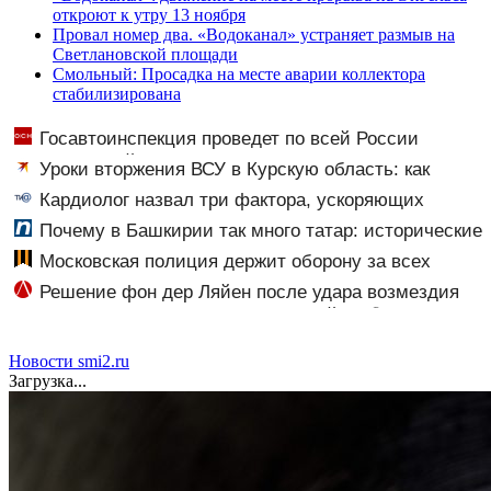
откроют к утру 13 ноября
Провал номер два. «Водоканал» устраняет размыв на
Светлановской площади
Смольный: Просадка на месте аварии коллектора
стабилизирована
Госавтоинспекция проведет по всей России
массовые рейды с 10 августа
Уроки вторжения ВСУ в Курскую область: как
горькие события два года назад навсегда изменили
Кардиолог назвал три фактора, ускоряющих
российскую армию
старение сердца
Почему в Башкирии так много татар: исторические
корни и перепись населения
Московская полиция держит оборону за всех
нас — мнение
Решение фон дер Ляйен после удара возмездия
ВС РФ вызвало гнев в Сети ⋆ Листай.ру ✪
Новости smi2.ru
Загрузка...