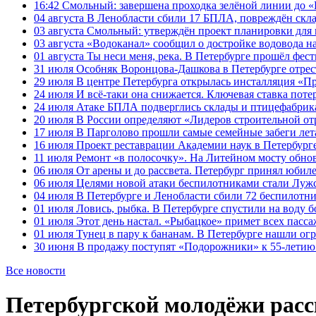
16:42
Смольный: завершена проходка зелёной линии до «К
04 августа
В Ленобласти сбили 17 БПЛА, повреждён скла
03 августа
Смольный: утверждён проект планировки для 
03 августа
«Водоканал» сообщил о достройке водовода на
01 августа
Ты неси меня, река. В Петербурге прошёл фес
31 июля
Особняк Воронцова-Дашкова в Петербурге отрест
29 июля
В центре Петербурга открылась инсталляция «П
24 июля
И всё-таки она снижается. Ключевая ставка поте
24 июля
Атаке БПЛА подверглись склады и птицефабрика
20 июля
В России определяют «Лидеров строительной от
17 июля
В Парголово прошли самые семейные забеги лет
16 июля
Проект реставрации Академии наук в Петербурге
11 июля
Ремонт «в полосочку». На Литейном мосту обно
06 июля
От арены и до рассвета. Петербург принял юби
06 июля
Целями новой атаки беспилотниками стали Лужс
04 июля
В Петербурге и Ленобласти сбили 72 беспилотн
01 июля
Ловись, рыбка. В Петербурге спустили на воду 
01 июля
Этот день настал. «Рыбацкое» примет всех пасса
01 июля
Тунец в пару к бананам. В Петербурге нашли ог
30 июня
В продажу поступят «Подорожники» к 55-летию 
Все новости
Петербургской молодёжи расс