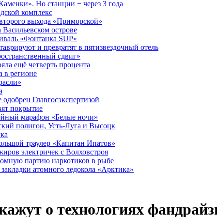
аменки». Но станции − через 3 года
дской комплекс
второго выхода «Приморской»
 Васильевском острове
тиваль «Фонтанка SUP»
аврируют и превратят в пятизвездочный отель
ространственный сдвиг»
ряла ещё четверть процента
 в регионе
расли»
а
 одобрен Главгосэкспертизой
вят покрытие
лейный марафон «Белые ночи»
кий полигон, Усть-Луга и Высоцк
ика
большой траулер «Капитан Ипатов»
жиров электричек с Волховстроя
ромную партию наркотиков в рыбе
закладки атомного ледокола «Арктика»
кажут о технологиях фандрайз