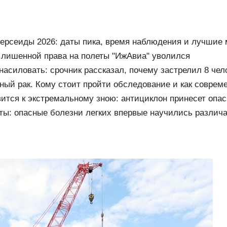
ерсеиды 2026: даты пика, время наблюдения и лучшие 
 лишенной права на полеты "ИжАвиа" уволился
асиловать: срочник рассказал, почему застрелил 8 чел
ный рак. Кому стоит пройти обследование и как соврем
огают победить недуг?
вится к экстремальному зною: антициклон принесет опа
ты: опасные болезни легких впервые научились различ