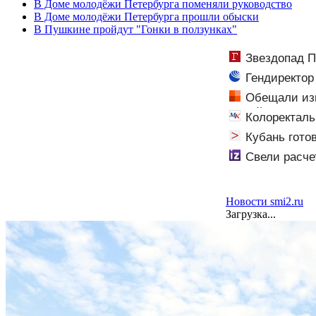
В Доме молодёжи Петербурга поменяли руководство
В Доме молодёжи Петербурга прошли обыски
В Пушкине пройдут "Гонки в ползунках"
Звездопад П
Гендиректор
Обещали изн
Забайкалье
Колоректаль
технологии пом
Кубань гото
градусов
Свели расче
Новости smi2.ru
Загрузка...