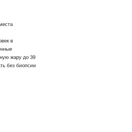
места
овек в
енные
сную жару до 39
ать без биопсии