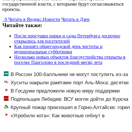
государственной власти, с которыми будут согласовываться
проекты.
0
Читать в
Я
ндекс.Новости
Читать в Дзен
Читайте также:
После просушки парки и сады Петербурга досрочно
открылись для посетителей
Как прошёл общегородской день чистоты и
муниципальные субботники
Несколько новых объектов благоустройства открыты в
поселке Парголово в последний месяц лета
В России 100-балльники не могут поступить из-за
олимпиадников: в чем причина?
Хуситы накрыли ракетами порт Аль-Моха: десятки
жертв
В Госдуме предложили новую меру поддержки
родителей школьников
Подпольщик Лебедев: ВСУ могли дойти до Курска
Крупный пожар произошел в Горно-Алтайске: горел
жилой дом
«Угробили кота»: Как животные гибнут в
недобросовестных передержках и почему никого за
это не наказывают