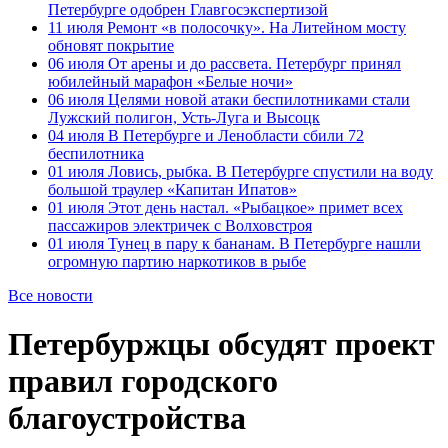
Петербурге одобрен Главгосэкспертизой
11 июля
Ремонт «в полосочку». На Литейном мосту
обновят покрытие
06 июля
От арены и до рассвета. Петербург принял
юбилейный марафон «Белые ночи»
06 июля
Целями новой атаки беспилотниками стали
Лужский полигон, Усть-Луга и Высоцк
04 июля
В Петербурге и Ленобласти сбили 72
беспилотника
01 июля
Ловись, рыбка. В Петербурге спустили на воду
большой траулер «Капитан Ипатов»
01 июля
Этот день настал. «Рыбацкое» примет всех
пассажиров электричек с Волховстроя
01 июля
Тунец в пару к бананам. В Петербурге нашли
огромную партию наркотиков в рыбе
Все новости
Петербуржцы обсудят проект
правил городского
благоустройства