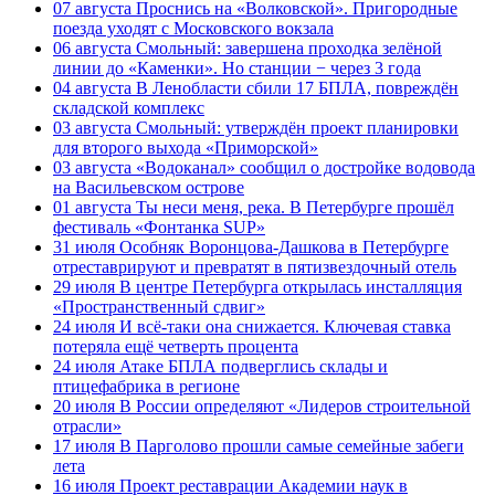
07 августа
Проснись на «Волковской». Пригородные
поезда уходят с Московского вокзала
06 августа
Смольный: завершена проходка зелёной
линии до «Каменки». Но станции − через 3 года
04 августа
В Ленобласти сбили 17 БПЛА, повреждён
складской комплекс
03 августа
Смольный: утверждён проект планировки
для второго выхода «Приморской»
03 августа
«Водоканал» сообщил о достройке водовода
на Васильевском острове
01 августа
Ты неси меня, река. В Петербурге прошёл
фестиваль «Фонтанка SUP»
31 июля
Особняк Воронцова-Дашкова в Петербурге
отреставрируют и превратят в пятизвездочный отель
29 июля
В центре Петербурга открылась инсталляция
«Пространственный сдвиг»
24 июля
И всё-таки она снижается. Ключевая ставка
потеряла ещё четверть процента
24 июля
Атаке БПЛА подверглись склады и
птицефабрика в регионе
20 июля
В России определяют «Лидеров строительной
отрасли»
17 июля
В Парголово прошли самые семейные забеги
лета
16 июля
Проект реставрации Академии наук в