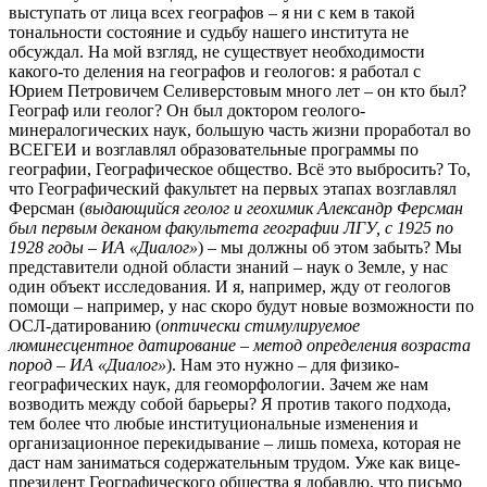
выступать от лица всех географов – я ни с кем в такой
тональности состояние и судьбу нашего института не
обсуждал. На мой взгляд, не существует необходимости
какого-то деления на географов и геологов: я работал с
Юрием Петровичем Селиверстовым много лет – он кто был?
Географ или геолог? Он был доктором геолого-
минералогических наук, большую часть жизни проработал во
ВСЕГЕИ и возглавлял образовательные программы по
географии, Географическое общество. Всё это выбросить? То,
что Географический факультет на первых этапах возглавлял
Ферсман (
выдающийся геолог и геохимик Александр Ферсман
был первым деканом факультета географии ЛГУ, с 1925 по
1928 годы – ИА «Диалог»
) – мы должны об этом забыть? Мы
представители одной области знаний – наук о Земле, у нас
один объект исследования. И я, например, жду от геологов
помощи – например, у нас скоро будут новые возможности по
ОСЛ-датированию (
оптически стимулируемое
люминесцентное датирование – метод определения возраста
пород – ИА «Диалог»
). Нам это нужно – для физико-
географических наук, для геоморфологии. Зачем же нам
возводить между собой барьеры? Я против такого подхода,
тем более что любые институциональные изменения и
организационное перекидывание – лишь помеха, которая не
даст нам заниматься содержательным трудом. Уже как вице-
президент Географического общества я добавлю, что письмо