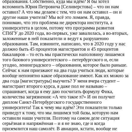
образования. Собственно, куда мы идём? Я бы хотел
вспомнить Юрия Петровича [Селиверстова] – что он нам
оставил? А что мы делаем с тем, что он нам оставил – он и
другие наши учителя? Мы всё это ломаем. Я, правда,
понимаю, что это проблема не директора института, а
университета в целом, потому что программа развития
СПбГУ до 2020 года, во-первых, уже завалилась, а во-вторых,
заложенные в ней показатели и ведут к разрушению
образования. Там, извините, написано, что в 2020 году у нас
должно быть 45 процентов магистрантов и 45 процентов
бакалавров – то есть мы практически наполовину лишаемся
того базового университетского – петербургского и, если
угодно, ленинградского – образования, которое было раньше.
Сейчас к нам приезжают на два года учиться люди, которые
вообще непонятно какое образование имеют. Как их можно за
два года [магистратуры] выучить? У меня вчера студент –
магистрант второго курса, я даже пол не называю –
спрашивает, когда я ему даю посчитать формулу Фика,
количества загрязнения: «А что такое π?» И он получит
диплом Санкт-Петербургского государственного
университета! Так к чему мы идём? Эти показатели только
приведут к тому, что мы лишимся той базы, которую нам
оставили наши учителя. Поэтому на самом деле ситуация
серьёзная и напряжённая – и я не знаю, где и когда
приземлится наш самолёт. В авиации, кстати, вообще не