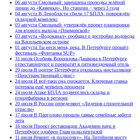
06 августа
Смольный: завершена проходка зелёной
линии до «Каменки». Но станции − через 3 года
04 августа
В Ленобласти сбили 17 БПЛА, повреждён
складской комплекс
03 августа
Смольный: утверждён проект планировки
для второго выхода «Приморской»
03 августа
«Водоканал» сообщил о достройке водовода
на Васильевском острове
01 августа
Ты неси меня, река. В Петербурге прошёл
фестиваль «Фонтанка SUP»
31 июля
Особняк Воронцова-Дашкова в Петербурге
отреставрируют и превратят в пятизвездочный отель
29 июля
В центре Петербурга открылась инсталляция
«Пространственный сдвиг»
24 июля
И всё-таки она снижается. Ключевая ставка
потеряла ещё четверть процента
24 июля
Атаке БПЛА подверглись склады и
птицефабрика в регионе
20 июля
В России определяют «Лидеров строительной
отрасли»
17 июля
В Парголово прошли самые семейные забеги
лета
16 июля
Проект реставрации Академии наук в
Петербурге одобрен Главгосэкспертизой
11 июля
Ремонт «в полосочку». На Литейном мосту