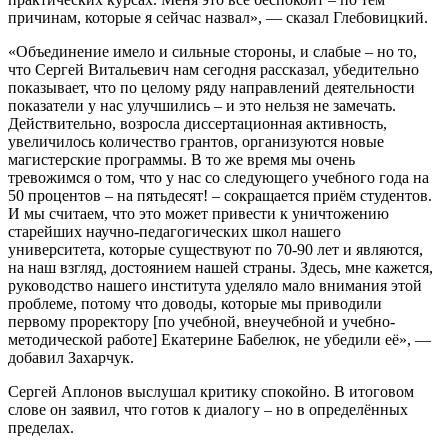
причинам, которые я сейчас назвал», — сказал Глебовицкий.
«Объединение имело и сильные стороны, и слабые – но то,
что Сергей Витальевич нам сегодня рассказал, убедительно
показывает, что по целому ряду направлений деятельности
показатели у нас улучшились – и это нельзя не замечать.
Действительно, возросла диссертационная активность,
увеличилось количество грантов, организуются новые
магистерские программы. В то же время мы очень
тревожимся о том, что у нас со следующего учебного года на
50 процентов – на пятьдесят! – сокращается приём студентов.
И мы считаем, что это может привести к уничтожению
старейших научно-педагогических школ нашего
университета, которые существуют по 70-90 лет и являются,
на наш взгляд, достоянием нашей страны. Здесь, мне кажется,
руководство нашего института уделяло мало внимания этой
проблеме, потому что доводы, которые мы приводили
первому проректору [по учебной, внеучебной и учебно-
методической работе] Екатерине Бабелюк, не убедили её», —
добавил Захарчук.
Сергей Аплонов выслушал критику спокойно. В итоговом
слове он заявил, что готов к диалогу – но в определённых
пределах.