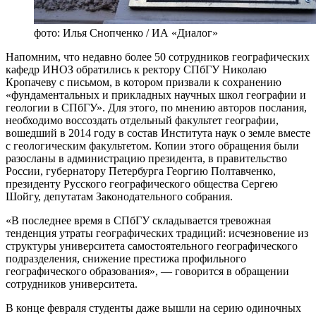
фото: Илья Снопченко / ИА «Диалог»
Напомним, что недавно более 50 сотрудников географических
кафедр ИНОЗ обратились к ректору СПбГУ Николаю
Кропачеву с письмом, в котором призвали к сохранению
«фундаментальных и прикладных научных школ географии и
геологии в СПбГУ». Для этого, по мнению авторов послания,
необходимо воссоздать отдельный факультет географии,
вошедший в 2014 году в состав Института наук о земле вместе
с геологическим факультетом. Копии этого обращения были
разосланы в администрацию президента, в правительство
России, губернатору Петербурга Георгию Полтавченко,
президенту Русского географического общества Сергею
Шойгу, депутатам Законодательного собрания.
«В последнее время в СПбГУ складывается тревожная
тенденция утраты географических традиций: исчезновение из
структуры университета самостоятельного географического
подразделения, снижение престижа профильного
географического образования», — говорится в обращении
сотрудников университета.
В конце февраля студенты даже вышли на серию одиночных