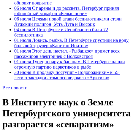
обновят покрытие
06 июля
От арены и до рассвета. Петербург принял
юбилейный марафон «Белые ночи»
06 июля
Целями новой атаки беспилотниками стали
Лужский полигон, Усть-Луга и Высоцк
04 июля
В Петербурге и Ленобласти сбили 72
беспилотника
01 июля
Ловись, рыбка. В Петербурге спустили на воду
большой траулер «Капитан Ипатов»
01 июля
Этот день настал. «Рыбацкое» примет всех
пассажиров электричек с Волховстроя
01 июля
Тунец в пару к бананам. В Петербурге нашли
огромную партию наркотиков в рыбе
30 июня
В продажу поступят «Подорожники» к 55-
летию закладки атомного ледокола «Арктика»
Все новости
В Институте наук о Земле
Петербургского университета
разгорается «сепаратизм»