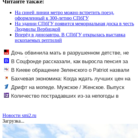
Читайте также:
На синей линии метро можно встретить поезд,
оформленный к 300-летию СПбГУ
На здании СПбГУ появится мемориальная доска в честь
Людмилы Вербицкой
Вперёд в динозавтра. В СПбГУ открылась выставка
ископаемых рептилий
Дочь обвинила мать в разрушенном детстве, не
зная всей правды о своём отце - история одной
В Соцфонде рассказали, как выросла пенсия за
семьи
пять лет - Новости на Вести.ru
В Киеве обращение Зеленского о Patriot назвали
«комедией»
Бахчевая экономика: Когда ждать лучших цен на
арбузы и дыни в России
Дрифт на мопеде. Мужское / Женское. Выпуск
от 31.10.2025
Количество пострадавших из-за непогоды в
Ростове-на-Дону возросло до 28
Новости smi2.ru
Загрузка...