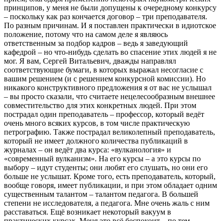
принципов, у меня не были допущены к очередному конкурсу
– поскольку как раз кончается договор – три преподавателя.
По разным причинам. И я поставлен практически в идиотское
положение, потому что на самом деле я являюсь
ответственным за подбор кадров – ведь я заведующий
кафедрой – но что-нибудь сделать во спасение этих людей я не
мог. Я вам, Сергей Витальевич, дважды направлял
соответствующие бумаги, в которых выражал несогласие с
вашим решением (и с решением конкурсной комиссии). Но
никакого конструктивного предложения я от вас не услышал
– вы просто сказали, что считаете нецелесообразным внешнее
совместительство для этих конкретных людей. При этом
пострадал один преподаватель – профессор, который ведёт
очень много всяких курсов, в том числе практическую
петрографию. Также пострадал великолепный преподаватель,
который не имеет должного количества публикаций в
журналах – он ведёт два курса: «вулканология» и
«современный вулканизм». На его курсы – а это курсы по
выбору – идут студенты; они любят его слушать, но они его
больше не услышат. Кроме того, есть преподаватель, который,
вообще говоря, имеет публикации, и при этом обладает одним
существенным талантом – талантом педагога. В большей
степени не исследователя, а педагога. Мне очень жаль с ним
расставаться. Ещё возникает некоторый вакуум в
практических курсах. Меня это всё беспокоит – по тем