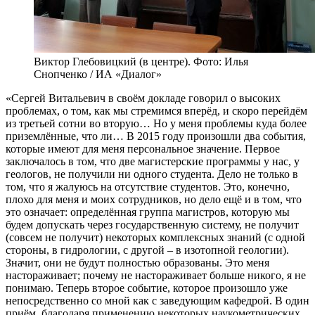
Виктор Глебовицкий (в центре). Фото: Илья
Снопченко / ИА «Диалог»
«Сергей Витальевич в своём докладе говорил о высоких
проблемах, о том, как мы стремимся вперёд, и скоро перейдём
из третьей сотни во вторую… Но у меня проблемы куда более
приземлённые, что ли… В 2015 году произошли два события,
которые имеют для меня персональное значение. Первое
заключалось в том, что две магистерские программы у нас, у
геологов, не получили ни одного студента. Дело не только в
том, что я жалуюсь на отсутствие студентов. Это, конечно,
плохо для меня и моих сотрудников, но дело ещё и в том, что
это означает: определённая группа магистров, которую мы
будем допускать через государственную систему, не получит
(совсем не получит) некоторых комплексных знаний (с одной
стороны, в гидрологии, с другой – в изотопной геологии).
Значит, они не будут полностью образованы. Это меня
настораживает; почему не настораживает больше никого, я не
понимаю. Теперь второе событие, которое произошло уже
непосредственно со мной как с заведующим кафедрой. В один
приём, благодаря применению некоторых наукометрических