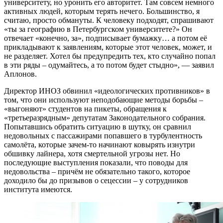
университету, но уронить его авторитет. Там совсем немного
активных людей, которым терять нечего. Большинство, я
считаю, просто обмануты. К человеку подходят, спрашивают
«ты за географию в Петербургском университете?» Он
отвечает «конечно, за», подписывает бумажку… а потом её
прикладывают к заявлениям, которые этот человек, может, и
не разделяет. Хотел бы предупредить тех, кто случайно попал
в эти ряды – одумайтесь, а то потом будет стыдно», — заявил
Аплонов.
Директор ИНОЗ обвинил «идеологических противников» в
том, что они используют неподобающие методы борьбы –
«выгоняют» студентов на пикеты, обращения к
«третьеразрядным» депутатам Законодательного собрания.
Попытавшись обратить ситуацию в шутку, он сравнил
недовольных с пассажирами попавшего в турбулентность
самолёта, которые зачем-то начинают ковырять изнутри
обшивку лайнера, хотя смертельной угрозы нет. Но
последующие выступления показали, что поводы для
недовольства – причём не обязательно такого, которое
доходило бы до призывов о сецессии – у сотрудников
института имеются.