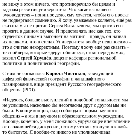
не вижу в этом ничего, что противоречило бы целям и
задачам развития университета. Что касается нашего
руководителя – понятное дело, ему хочется, чтобы его проект
не подвергался сомнению. Я хочу, уважаемые коллеги, ещё раз
сказать: мы не против Сергея Витальевича, мы против его
проекта в данном случае. И представлять нас как тех, кто
студенток пинками выгоняет на митинг – правда, он назвал
их пешками, что в стенах Университета вообще невыносимо –
это я считаю некорректным. Поэтому я хочу ещё раз сказать –
те спойлеры, которые «дерут обшивку», стоят перед вами», –
заявил
Сергей Хрущёв
, доцент кафедры региональной
политики и политической географии.
С ним не согласился
Кирилл Чистяков
, заведующий
кафедрой физической географии и ландшафтного
планирования, вице-президент Русского географического
общества (РГО).
«Надеюсь, больше выступлений в подобной тональности мы
не услышим, насколько бы несогласны друг с другом мы ни
были. В конце концов, надо соблюдать нормы научного
общения – а мы в научном и образовательном учреждении.
Вообще, конечно, у меня сложилось удручающее впечатление
от сложившейся дискуссии, потому что мы утонули в какой-
то бытовухе. Я вообще-то никого не уполномочивал