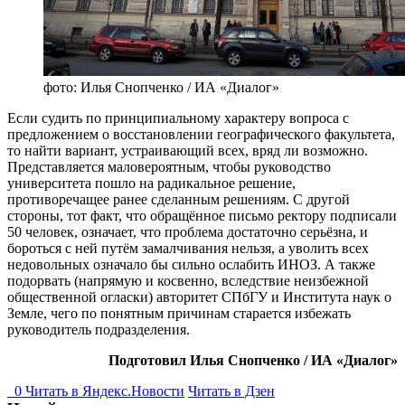
фото: Илья Снопченко / ИА «Диалог»
Если судить по принципиальному характеру вопроса с
предложением о восстановлении географического факультета,
то найти вариант, устраивающий всех, вряд ли возможно.
Представляется маловероятным, чтобы руководство
университета пошло на радикальное решение,
противоречащее ранее сделанным решениям. С другой
стороны, тот факт, что обращённое письмо ректору подписали
50 человек, означает, что проблема достаточно серьёзна, и
бороться с ней путём замалчивания нельзя, а уволить всех
недовольных означало бы сильно ослабить ИНОЗ. А также
подорвать (напрямую и косвенно, вследствие неизбежной
общественной огласки) авторитет СПбГУ и Института наук о
Земле, чего по понятным причинам старается избежать
руководитель подразделения.
Подготовил Илья Снопченко / ИА «Диалог»
0
Читать в
Я
ндекс.Новости
Читать в Дзен