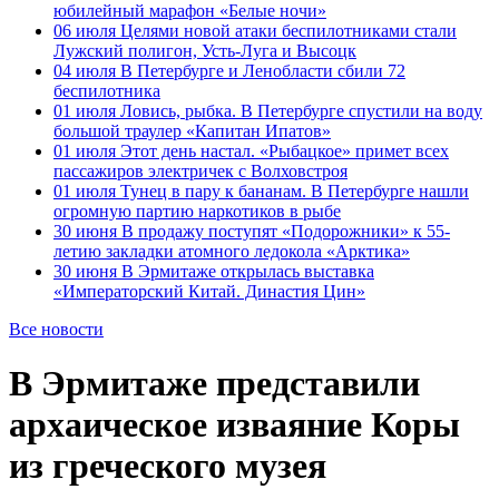
юбилейный марафон «Белые ночи»
06 июля
Целями новой атаки беспилотниками стали
Лужский полигон, Усть-Луга и Высоцк
04 июля
В Петербурге и Ленобласти сбили 72
беспилотника
01 июля
Ловись, рыбка. В Петербурге спустили на воду
большой траулер «Капитан Ипатов»
01 июля
Этот день настал. «Рыбацкое» примет всех
пассажиров электричек с Волховстроя
01 июля
Тунец в пару к бананам. В Петербурге нашли
огромную партию наркотиков в рыбе
30 июня
В продажу поступят «Подорожники» к 55-
летию закладки атомного ледокола «Арктика»
30 июня
В Эрмитаже открылась выставка
«Императорский Китай. Династия Цин»
Все новости
В Эрмитаже представили
архаическое изваяние Коры
из греческого музея