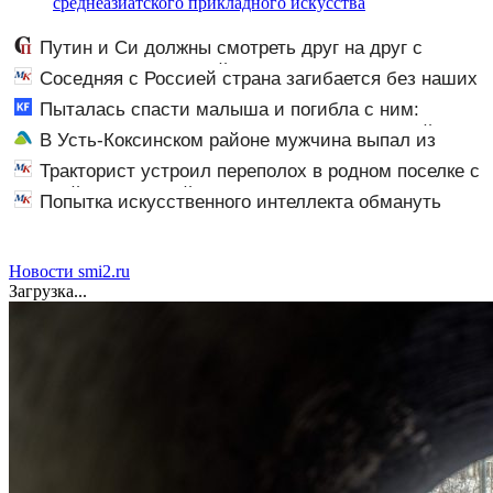
среднеазиатского прикладного искусства
Путин и Си должны смотреть друг на друг с
подозрением: Зеленский поставил задачу своим
Соседняя с Россией страна загибается без наших
дипломатам
туристов
Пыталась спасти малыша и погибла с ним:
женщина разбилась насмерть на глазах у детей
В Усть-Коксинском районе мужчина выпал из
06/08/2026 – Новости
лодки в Катунь и пропал
Тракторист устроил переполох в родном поселке с
погоней и стрельбой
Попытка искусственного интеллекта обмануть
человека с помощью вредоносного кода взбудоражила
ученых
Новости smi2.ru
Загрузка...