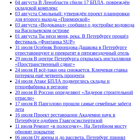
04 августа
В Ленобласти сбили 17 БПЛА, повреждён
складской комплекс
03 августа
Смольный: утверждён проект планировки
для второго выхода «Приморской»
03 августа
«Водоканал» сообщил о достройке водовода
на Васильевском острове
01 августа
Ты неси меня, река. В Петербурге прошёл
фестиваль «Фонтанка SUP»
31 июля
Особняк Воронцова-Дашкова в Петербурге
отреставрируют и превратят в пятизвездочный отель
29 июля
В центре Петербурга открылась инсталляция
«Пространственный сдвиг»
24 июля
И всё-таки она снижается. Ключевая ставка
потеряла ещё четверть процента
24 июля
Атаке БПЛА подверглись склады и
птицефабрика в регионе
20 июля
В России определяют «Лидеров строительной
отрасли»
17 июля
В Парголово прошли самые семейные забеги
лета
16 июля
Проект реставрации Академии наук в
Петербурге одобрен Главгосэкспертизой
11 июля
Ремонт «в полосочку». На Литейном мосту
обновят покрытие
06 июля
От арены и до рассвета. Петербург принял