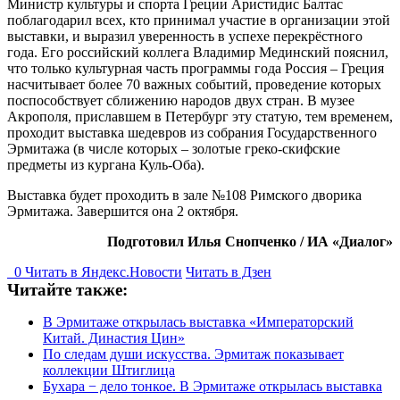
Министр культуры и спорта Греции Аристидис Балтас
поблагодарил всех, кто принимал участие в организации этой
выставки, и выразил уверенность в успехе перекрёстного
года. Его российский коллега Владимир Мединский пояснил,
что только культурная часть программы года Россия – Греция
насчитывает более 70 важных событий, проведение которых
поспособствует сближению народов двух стран. В музее
Акрополя, приславшем в Петербург эту статую, тем временем,
проходит выставка шедевров из собрания Государственного
Эрмитажа (в числе которых – золотые греко-скифские
предметы из кургана Куль-Оба).
Выставка будет проходить в зале №108 Римского дворика
Эрмитажа. Завершится она 2 октября.
Подготовил Илья Снопченко / ИА «Диалог»
0
Читать в
Я
ндекс.Новости
Читать в Дзен
Читайте также:
В Эрмитаже открылась выставка «Императорский
Китай. Династия Цин»
По следам души искусства. Эрмитаж показывает
коллекции Штиглица
Бухара − дело тонкое. В Эрмитаже открылась выставка