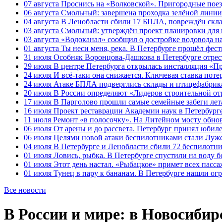
07 августа
Проснись на «Волковской». Пригородные поезд
06 августа
Смольный: завершена проходка зелёной линии 
04 августа
В Ленобласти сбили 17 БПЛА, повреждён скла
03 августа
Смольный: утверждён проект планировки для 
03 августа
«Водоканал» сообщил о достройке водовода на
01 августа
Ты неси меня, река. В Петербурге прошёл фес
31 июля
Особняк Воронцова-Дашкова в Петербурге отрест
29 июля
В центре Петербурга открылась инсталляция «П
24 июля
И всё-таки она снижается. Ключевая ставка поте
24 июля
Атаке БПЛА подверглись склады и птицефабрика
20 июля
В России определяют «Лидеров строительной от
17 июля
В Парголово прошли самые семейные забеги лет
16 июля
Проект реставрации Академии наук в Петербурге
11 июля
Ремонт «в полосочку». На Литейном мосту обно
06 июля
От арены и до рассвета. Петербург принял юби
06 июля
Целями новой атаки беспилотниками стали Лужс
04 июля
В Петербурге и Ленобласти сбили 72 беспилотн
01 июля
Ловись, рыбка. В Петербурге спустили на воду 
01 июля
Этот день настал. «Рыбацкое» примет всех пасса
01 июля
Тунец в пару к бананам. В Петербурге нашли ог
Все новости
В России и мире: в Новосиби