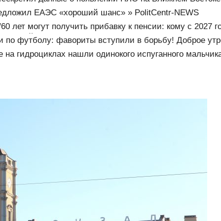
едложил ЕАЭС «хороший шанс» » PolitCentr-NEWS
60 лет могут получить прибавку к пенсии: кому с 2027 г
ч рублей
и по футболу: фавориты вступили в борьбу! Доброе утр
08.2026
на гидроциклах нашли одинокого испуганного мальчика 
 его папа нырнул и пропал