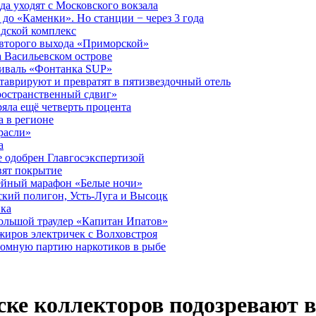
а уходят с Московского вокзала
до «Каменки». Но станции − через 3 года
дской комплекс
второго выхода «Приморской»
 Васильевском острове
тиваль «Фонтанка SUP»
аврируют и превратят в пятизвездочный отель
ространственный сдвиг»
ряла ещё четверть процента
 в регионе
расли»
а
 одобрен Главгосэкспертизой
вят покрытие
лейный марафон «Белые ночи»
кий полигон, Усть-Луга и Высоцк
ика
большой траулер «Капитан Ипатов»
жиров электричек с Волховстроя
ромную партию наркотиков в рыбе
рске коллекторов подозревают 