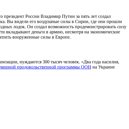
президент России Владимир Путин за пять лет создал
ска. Вы видели его воздушные силы в Сирии, где они прошли
дводных лодок. Он создал возможность продемонстрировать силу
асти вкладывают деньги в армию, несмотря на экономические
репить вооруженные силы в Европе.
низации, нуждаются 300 тысяч человек. «Два года насилия,
Всемирной продовольственной программы ООН
на Украине