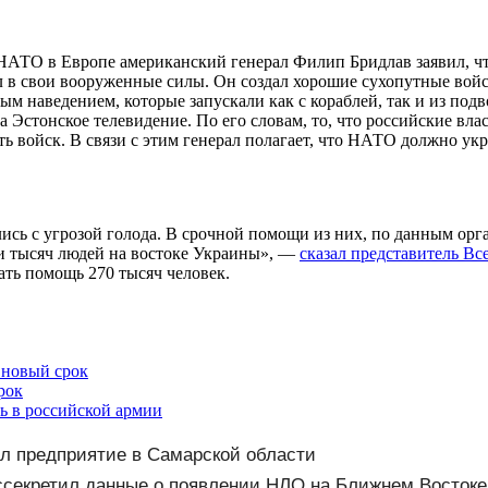
 в Европе американский генерал Филип Бридлав заявил, что 
л в свои вооруженные силы. Он создал хорошие сухопутные вой
ным наведением, которые запускали как с кораблей, так и из по
а Эстонское телевидение. По его словам, то, что российские вл
ть войск. В связи с этим генерал полагает, что НАТО должно ук
сь с угрозой голода. В срочной помощи из них, по данным орга
ни тысяч людей на востоке Украины», —
сказал представитель 
ть помощь 270 тысяч человек.
 новый срок
рок
ь в российской армии
ал предприятие в Самарской области
ссекретил данные о появлении НЛО на Ближнем Востоке