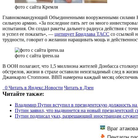
фото с сайта Кремля
Главнокомандующий Объединенными вооруженными силами НАТО
сильную армию. «За последние пять лет он много инвестирова
испытания. Он создал ракеты дальнего радиуса действия с точ
и успел ее показать», —
цитирует Бридлава ТАСС
со ссылкой н
трудности, говорит о желании наращивать мощь и действеннос
фото с сайта ipress.ua
В ООН полагают, что 1,5 миллиона жителей Донбасса столкнули
обстрелов, жизни в страхе оставили неизгладимый след в жиз
Джанкарло Стоппони. ВВП намерена каждый месяц обеспечива
0
Читать в
Я
ндекс.Новости
Читать в Дзен
Читайте также:
Владимир Путин вступил в президентскую должность на
Путин заявил, что выдвинется на новый президентский с
Путин подписал указ, разрешающий иностранцам служит
Враг атаков
Пентагон ра