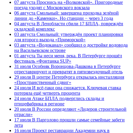
07 августа
Проснись на «Волковской». Пригородные
поезда уходят с Московского вокзала
06 августа
Смольный: завершена проходка зелёной
линии до «Каменки». Но станции − через 3 года
04 августа
В Ленобласти сбили 17 БПЛА, повреждён
складской комплекс
03 августа
Смольный: утверждён проект планировки
для второго выхода «Приморской»
03 августа
«Водоканал» сообщил о достройке водовода
на Васильевском острове
01 августа
Ты неси меня, река. В Петербурге прошёл
фестиваль «Фонтанка SUP»
31 июля
Особняк Воронцова-Дашкова в Петербурге
отреставрируют и превратят в пятизвездочный отель
29 июля
В центре Петербурга открылась инсталляция
«Пространственный сдвиг»
24 июля
И всё-таки она снижается. Ключевая ставка
потеряла ещё четверть процента
24 июля
Атаке БПЛА подверглись склады и
птицефабрика в регионе
20 июля
В России определяют «Лидеров строительной
отрасли»
17 июля
В Парголово прошли самые семейные забеги
лета
16 июля
Проект реставрации Академии наук в