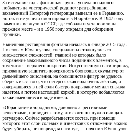
За истекшие годы фонтанная группа успела ненадолго
побывать на «исторической родине»: разграбившие
захваченный Петергоф гитлеровцы вывезли её в Германию,
но так и не успели смонтировать в Нюрнберге. В 1947 году
памятник вернули в СССР, где собрали и установили на
прежнем месте – и в 1956 году открыли для обозрения
публики.
Нынешняя реставрация фонтана началась в январе 2015 года.
По словам Юмангулова, специалисты столкнулись со
множеством сложностей, главной из которых было
сохранение максимального числа подлинных элементов, в
том числе – верхнего покрытия. Искусственную патинировку,
призванную защитить поверхность бронзовых скульптур от
дальнейшего окисления, на большинстве фигур не удалось
сберечь из-за того, что петергофская вода очень жёсткая, и
содержащиеся в ней соли быстро покрывают металл сначала
налётом, а потом настоящей коркой, в которую добавляются
также имеющиеся в воде взвеси.
«Обрастание инородными, довольно агрессивными
веществами, приводит к тому, что фонтаны нужно очищать
регулярно. Сейчас разрабатывается состав, при помощи
которого этот слой солевых и известковых отложений можно
будет убирать, не повреждая патину», — пояснил Юмангулов.