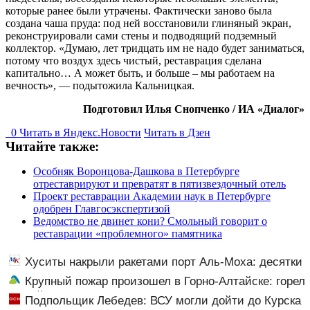
которые ранее были утрачены. Фактически заново была
создана чаша пруда: под ней восстановили глиняный экран,
реконструировали сами стены и подводящий подземный
коллектор. «Думаю, лет тридцать им не надо будет заниматься,
потому что воздух здесь чистый, реставрация сделана
капитально… А может быть, и больше – мы работаем на
вечность», — подытожила Кальницкая.
Подготовил Илья Снопченко / ИА «Диалог»
0
Читать в
Я
ндекс.Новости
Читать в Дзен
Читайте также:
Особняк Воронцова-Дашкова в Петербурге
отреставрируют и превратят в пятизвездочный отель
Проект реставрации Академии наук в Петербурге
одобрен Главгосэкспертизой
Ведомство не двинет кони? Смольный говорит о
реставрации «проблемного» памятника
Хуситы накрыли ракетами порт Аль-Моха: десятки
жертв
Крупный пожар произошел в Горно-Алтайске: горел
жилой дом
Подпольщик Лебедев: ВСУ могли дойти до Курска