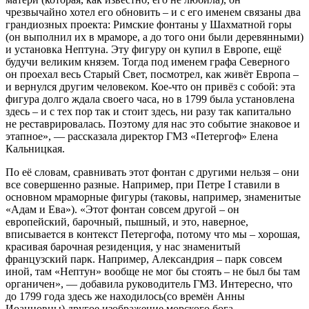
чрезвычайно хотел его обновить – и с его именем связаны два
грандиозных проекта: Римские фонтаны у Шахматной горы
(он выполнил их в мраморе, а до того они были деревянными)
и установка Нептуна. Эту фигуру он купил в Европе, ещё
будучи великим князем. Тогда под именем графа Северного
он проехал весь Старый Свет, посмотрел, как живёт Европа –
и вернулся другим человеком. Кое-что он привёз с собой: эта
фигура долго ждала своего часа, но в 1799 была установлена
здесь – и с тех пор так и стоит здесь, ни разу так капитально
не реставрировалась. Поэтому для нас это событие знаковое и
этапное», — рассказала директор ГМЗ «Петергоф» Елена
Кальницкая.
По её словам, сравнивать этот фонтан с другими нельзя – они
все совершенно разные. Например, при Петре I ставили в
основном мраморные фигуры (таковы, например, знаменитые
«Адам и Ева»). «Этот фонтан совсем другой – он
европейский, барочный, пышный, и это, наверное,
вписывается в контекст Петергофа, потому что мы – хорошая,
красивая барочная резиденция, у нас знаменитый
французский парк. Например, Александрия – парк совсем
иной, там «Нептун» вообще не мог бы стоять – не был бы там
органичен», — добавила руководитель ГМЗ. Интересно, что
до 1799 года здесь же находилось(со времён Анны
Иоанновны) другое изображение морского бога –