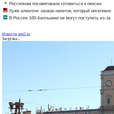
Россиянам посоветовали готовиться к пенсии
заранее: что важно знать
Хуже алкоголя: назван напиток, который негативно
влияет на организм - многие пьют его каждый день
В России 100-балльники не могут поступить из-за
олимпиадников: в чем причина?
Новости smi2.ru
Загрузка...