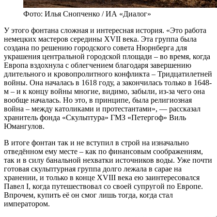
Фото: Илья Снопченко / ИА «Диалог»
У этого фонтана сложная и интересная история. «Это работа
немецких мастеров середины XVII века. Эта группа была
создана по решению городского совета Нюрнберга для
украшения центральной городской площади – во время, когда
Европа вздохнула с облегчением благодаря завершению
длительного и кровопролитного конфликта – Тридцатилетней
войны. Она началась в 1618 году, а закончилась только в 1648-
м – и к концу войны многие, видимо, забыли, из-за чего она
вообще началась. Но это, в принципе, была религиозная
война – между католиками и протестантами», — рассказал
хранитель фонда «Скульптура» ГМЗ «Петергоф» Виль
Юмангулов.
В итоге фонтан так и не вступил в строй на изначально
отведённом ему месте – как по финансовым соображениям,
так и в силу банальной нехватки источников воды. Уже почти
готовая скульптурная группа долго лежала в сарае на
хранении, и только в конце XVIII века ею заинтересовался
Павел I, когда путешествовал со своей супругой по Европе.
Впрочем, купить её он смог лишь тогда, когда стал
императором.