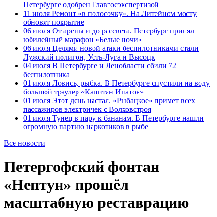
Петербурге одобрен Главгосэкспертизой
11 июля
Ремонт «в полосочку». На Литейном мосту
обновят покрытие
06 июля
От арены и до рассвета. Петербург принял
юбилейный марафон «Белые ночи»
06 июля
Целями новой атаки беспилотниками стали
Лужский полигон, Усть-Луга и Высоцк
04 июля
В Петербурге и Ленобласти сбили 72
беспилотника
01 июля
Ловись, рыбка. В Петербурге спустили на воду
большой траулер «Капитан Ипатов»
01 июля
Этот день настал. «Рыбацкое» примет всех
пассажиров электричек с Волховстроя
01 июля
Тунец в пару к бананам. В Петербурге нашли
огромную партию наркотиков в рыбе
Все новости
Петергофский фонтан
«Нептун» прошёл
масштабную реставрацию