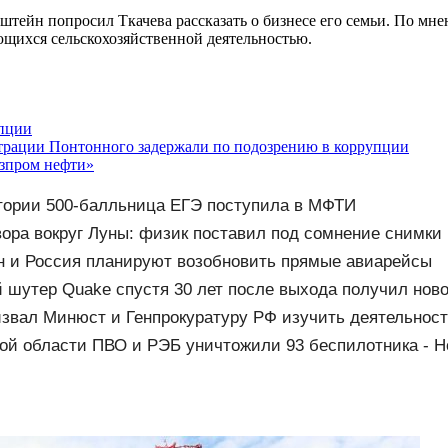
тейн попросил Ткачева рассказать о бизнесе его семьи. По мн
ющихся сельскохозяйственной деятельностью.
упции
страции Понтонного задержали по подозрению в коррупции
азпром нефти»
тории 500-балльница ЕГЭ поступила в МФТИ
вора вокруг Луны: физик поставил под сомнение снимк
 и Россия планируют возобновить прямые авиарейсы
 шутер Quake спустя 30 лет после выхода получил ново
Wolfenstein
звал Минюст и Генпрокуратуру РФ изучить деятельност
ой области ПВО и РЭБ уничтожили 93 беспилотника - Н