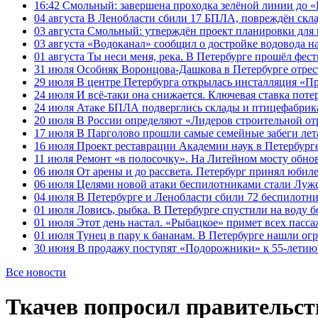
16:42
Смольный: завершена проходка зелёной линии до «К
04 августа
В Ленобласти сбили 17 БПЛА, повреждён скла
03 августа
Смольный: утверждён проект планировки для 
03 августа
«Водоканал» сообщил о достройке водовода на
01 августа
Ты неси меня, река. В Петербурге прошёл фес
31 июля
Особняк Воронцова-Дашкова в Петербурге отрест
29 июля
В центре Петербурга открылась инсталляция «П
24 июля
И всё-таки она снижается. Ключевая ставка поте
24 июля
Атаке БПЛА подверглись склады и птицефабрика
20 июля
В России определяют «Лидеров строительной от
17 июля
В Парголово прошли самые семейные забеги лет
16 июля
Проект реставрации Академии наук в Петербурге
11 июля
Ремонт «в полосочку». На Литейном мосту обно
06 июля
От арены и до рассвета. Петербург принял юби
06 июля
Целями новой атаки беспилотниками стали Лужс
04 июля
В Петербурге и Ленобласти сбили 72 беспилотн
01 июля
Ловись, рыбка. В Петербурге спустили на воду 
01 июля
Этот день настал. «Рыбацкое» примет всех пасса
01 июля
Тунец в пару к бананам. В Петербурге нашли ог
30 июня
В продажу поступят «Подорожники» к 55-летию 
Все новости
Ткачев попросил правительст