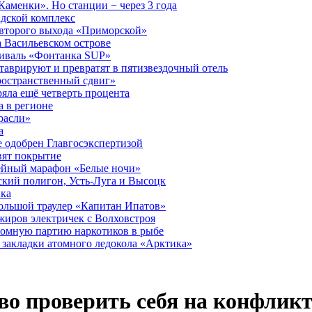
аменки». Но станции − через 3 года
дской комплекс
второго выхода «Приморской»
 Васильевском острове
тиваль «Фонтанка SUP»
аврируют и превратят в пятизвездочный отель
ространственный сдвиг»
ряла ещё четверть процента
 в регионе
расли»
а
 одобрен Главгосэкспертизой
вят покрытие
лейный марафон «Белые ночи»
кий полигон, Усть-Луга и Высоцк
ика
большой траулер «Капитан Ипатов»
жиров электричек с Волховстроя
ромную партию наркотиков в рыбе
закладки атомного ледокола «Арктика»
во проверить себя на конфликт