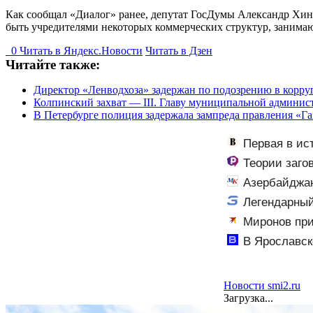
Как сообщал «Диалог» ранее, депутат ГосДумы Александр Хинш
быть учредителями некоторых коммерческих структур, занима
0
Читать в
Я
ндекс.Новости
Читать в Дзен
Читайте также:
Директор «Ленводхоза» задержан по подозрению в корр
Колпинский захват — III. Главу муниципальной админи
В Петербурге полиция задержала зампреда правления «Г
Первая в ис
Теории заго
Азербайджан
Легендарный
разработчиков 
Миронов при
В Ярославск
Вести.ru
Новости smi2.ru
Загрузка...