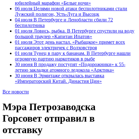
юбилейный марафон «Белые ночи»
06 июля
Целями новой атаки беспилотниками стали
Лужский полигон, Усть-Луга и Высоцк
04 июля
В Петербурге и Ленобласти сбили 72
беспилотника
01 июля
Ловись, рыбка. В Петербурге спустили на воду
большой траулер «Капитан Ипатов»
01 июля
Этот день настал. «Рыбацкое» примет всех
пассажиров электричек с Волховстроя
01 июля
Тунец в пару к бананам. В Петербурге нашли
огромную партию наркотиков в рыбе
30 июня
В продажу поступят «Подорожники» к 55-
летию закладки атомного ледокола «Арктика»
30 июня
В Эрмитаже открылась выставка
«Императорский Китай. Династия Цин»
Все новости
Мэра Петрозаводска
Горсовет отправил в
отставку