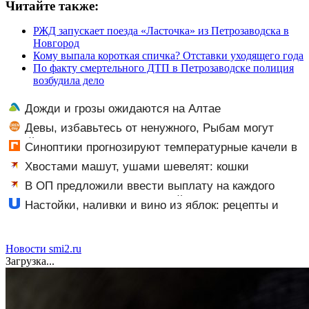
Читайте также:
РЖД запускает поезда «Ласточка» из Петрозаводска в
Новгород
Кому выпала короткая спичка? Отставки уходящего года
По факту смертельного ДТП в Петрозаводске полиция
возбудила дело
Дожди и грозы ожидаются на Алтае
Девы, избавьтесь от ненужного, Рыбам могут
прийти сны-подсказки, а Львам советуют быть
Синоптики прогнозируют температурные качели в
лидером в деле
Башкирии
Хвостами машут, ушами шевелят: кошки
изъясняются в основном «жестами». Как их понять?
В ОП предложили ввести выплату на каждого
школьника к 1 сентября: о какой сумме идет речь
Настойки, наливки и вино из яблок: рецепты и
секреты приготовления
Новости smi2.ru
Загрузка...