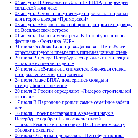
04 августа
В Ленобласти сбили 17 БПЛА, повреждён
складской комплекс
03 августа
Смольный: утверждён проект планировки
для второго выхода «Приморской»
03 августа
«Водоканал» сообщил о достройке водовода
на Васильевском острове
01 августа
Ты неси меня, река. В Петербурге прошёл
фестиваль «Фонтанка SUP»
31 июля
Особняк Воронцова-Дашкова в Петербурге
отреставрируют и превратят в пятизвездочный отель
29 июля
В центре Петербурга открылась инсталляция
«Пространственный сдвиг»
24 июля
И всё-таки она снижается. Ключевая ставка
потеряла ещё четверть процента
24 июля
Атаке БПЛА подверглись склады и
птицефабрика в регионе
20 июля
В России определяют «Лидеров строительной
отрасли»
17 июля
В Парголово прошли самые семейные забеги
лета
16 июля
Проект реставрации Академии наук в
Петербурге одобрен Главгосэкспертизой
11 июля
Ремонт «в полосочку». На Литейном мосту
обновят покрытие
06 июля
От арены и до рассвета. Петербург принял