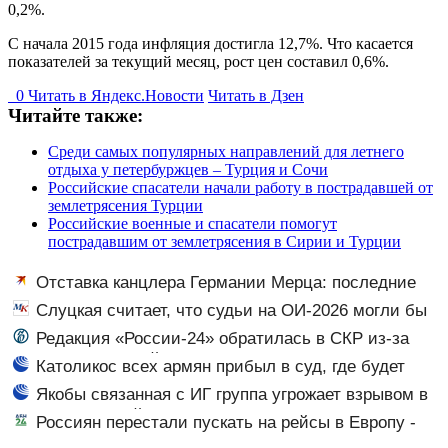
0,2%.
С начала 2015 года инфляция достигла 12,7%. Что касается
показателей за текущий месяц, рост цен составил 0,6%.
0
Читать в
Я
ндекс.Новости
Читать в Дзен
Читайте также:
Среди самых популярных направлений для летнего
отдыха у петербуржцев – Турция и Сочи
Российские спасатели начали работу в пострадавшей от
землетрясения Турции
Российские военные и спасатели помогут
пострадавшим от землетрясения в Сирии и Турции
Отставка канцлера Германии Мерца: последние
новости на 7 августа 2026 и прогнозы
Слуцкая считает, что судьи на ОИ-2026 могли бы
дать больше баллов Гуменнику
Редакция «России-24» обратилась в СКР из-за
травли съемочной группы «Колобка»
Католикос всех армян прибыл в суд, где будет
слушаться его дело
Якобы связанная с ИГ группа угрожает взрывом в
оживленном районе Сеула
Россиян перестали пускать на рейсы в Европу -
АБН 24