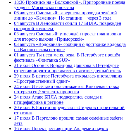
18:36
Проснись на «Волковской». Пригородные поезда
уходят с Московского вокзала
06 августа
Смольный: завершена проходка зелёной
линии до «Каменки». Но станции − через 3 года
04 августа
В Ленобласти сбили 17 БПЛА, повреждён
складской комплекс
03 августа
Смольный: утверждён проект планировки
для второго выхода «Приморской»
03 августа
«Водоканал» сообщил о достройке водовода
на Васильевском острове
01 августа
Ты неси меня, река. В Петербурге прошёл
фестиваль «Фонтанка SUP»
31 июля
Особняк Воронцова-Дашкова в Петербурге
отреставрируют и превратят в пятизвездочный отель
29 июля
В центре Петербурга открылась инсталляция
«Пространственный сдвиг»
24 июля
И всё-таки она снижается. Ключевая ставка
потеряла ещё четверть процента
24 июля
Атаке БПЛА подверглись склады и
птицефабрика в регионе
20 июля
В России определяют «Лидеров строительной
отрасли»
17 июля
В Парголово прошли самые семейные забеги
лета
16 июля
Проект реставрации Академии наук в