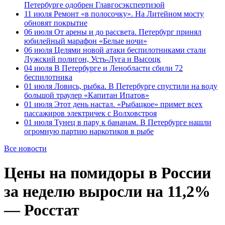
Петербурге одобрен Главгосэкспертизой
11 июля
Ремонт «в полосочку». На Литейном мосту
обновят покрытие
06 июля
От арены и до рассвета. Петербург принял
юбилейный марафон «Белые ночи»
06 июля
Целями новой атаки беспилотниками стали
Лужский полигон, Усть-Луга и Высоцк
04 июля
В Петербурге и Ленобласти сбили 72
беспилотника
01 июля
Ловись, рыбка. В Петербурге спустили на воду
большой траулер «Капитан Ипатов»
01 июля
Этот день настал. «Рыбацкое» примет всех
пассажиров электричек с Волховстроя
01 июля
Тунец в пару к бананам. В Петербурге нашли
огромную партию наркотиков в рыбе
Все новости
Цены на помидоры в России
за неделю выросли на 11,2%
— Росстат